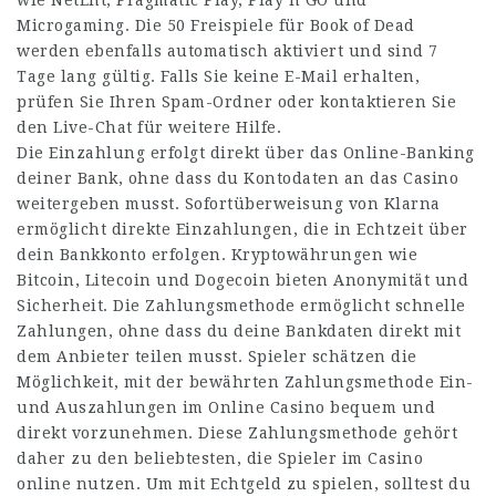
wie NetEnt, Pragmatic Play, Play’n GO und
Microgaming. Die 50 Freispiele für Book of Dead
werden ebenfalls automatisch aktiviert und sind 7
Tage lang gültig. Falls Sie keine E-Mail erhalten,
prüfen Sie Ihren Spam-Ordner oder kontaktieren Sie
den Live-Chat für weitere Hilfe.
Die Einzahlung erfolgt direkt über das Online-Banking
deiner Bank, ohne dass du Kontodaten an das Casino
weitergeben musst. Sofortüberweisung von Klarna
ermöglicht direkte Einzahlungen, die in Echtzeit über
dein Bankkonto erfolgen. Kryptowährungen wie
Bitcoin, Litecoin und Dogecoin bieten Anonymität und
Sicherheit. Die Zahlungsmethode ermöglicht schnelle
Zahlungen, ohne dass du deine Bankdaten direkt mit
dem Anbieter teilen musst. Spieler schätzen die
Möglichkeit, mit der bewährten Zahlungsmethode Ein-
und Auszahlungen im Online Casino bequem und
direkt vorzunehmen. Diese Zahlungsmethode gehört
daher zu den beliebtesten, die Spieler im Casino
online nutzen. Um mit Echtgeld zu spielen, solltest du