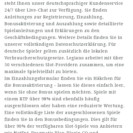
steht Ihnen unser deutschsprachiger Kundenservice
24/7 über Live-Chat zur Verfügung. Sie finden
Anleitungen zur Registrierung, Einzahlung,
Bonusaktivierung und Auszahlung sowie detaillierte
Spielanleitungen und Erklärungen zu den
Geschäftsbedingungen. Weitere Details finden Sie in
unserer vollständigen Datenschutzerklärung. Für
deutsche Spieler gelten zusätzlich die lokalen
Verbraucherschutzgesetze. Legiano arbeitet mit über
50 verschiedenen
Slot-Providern
zusammen, um eine
maximale Spielvielfalt zu bieten.
Im Einzahlungsformular finden Sie ein Häkchen für
die Bonusaktivierung – lassen Sie dieses einfach leer,
wenn Sie ohne Bonus spielen möchten. Spiele mit
einem RTP über 98% sind ebenfalls häufig
ausgeschlossen oder haben eine reduzierte Wertung.
Eine vollständige Liste der ausgeschlossenen Spiele
finden Sie in den Bonusbedingungen. Dies gilt für
über 90% der verfügbaren Slot-Spiele von Anbietern