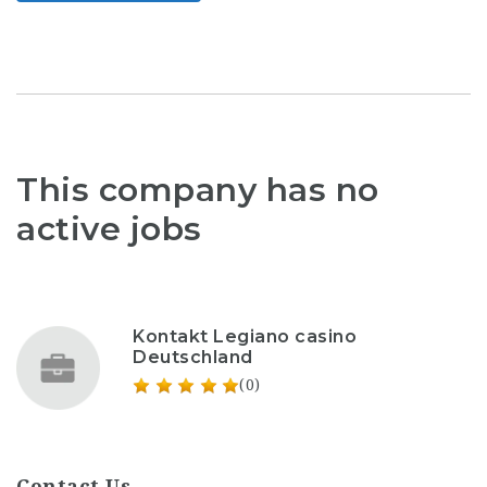
This company has no
active jobs
Kontakt Legiano casino
Deutschland
(0)
Contact Us