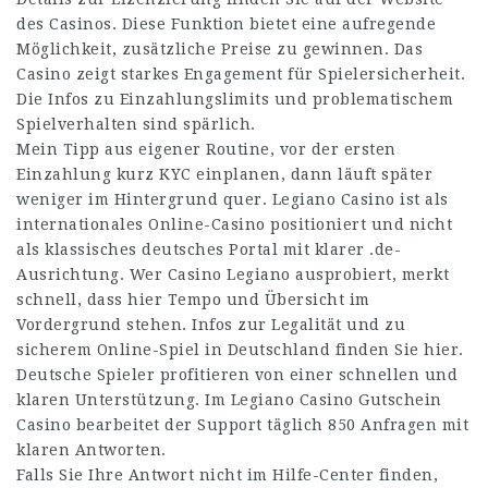
des Casinos. Diese Funktion bietet eine aufregende
Möglichkeit, zusätzliche Preise zu gewinnen. Das
Casino zeigt starkes Engagement für Spielersicherheit.
Die Infos zu Einzahlungslimits und problematischem
Spielverhalten sind spärlich.
Mein Tipp aus eigener Routine, vor der ersten
Einzahlung kurz KYC einplanen, dann läuft später
weniger im Hintergrund quer. Legiano Casino ist als
internationales Online-Casino positioniert und nicht
als klassisches deutsches Portal mit klarer .de-
Ausrichtung. Wer Casino Legiano ausprobiert, merkt
schnell, dass hier Tempo und Übersicht im
Vordergrund stehen. Infos zur Legalität und zu
sicherem Online-Spiel in Deutschland finden Sie hier.
Deutsche Spieler profitieren von einer schnellen und
klaren Unterstützung. Im
Legiano Casino Gutschein
Casino bearbeitet der Support täglich 850 Anfragen mit
klaren Antworten.
Falls Sie Ihre Antwort nicht im Hilfe-Center finden,