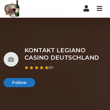
Nav
KONTAKT LEGIANO
CASINO DEUTSCHLAND
(0)
Follow