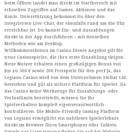
beim Öffnen landet man direkt im Startbereich mit
schnellen Zugriffen auf Games, Aktionen und das
Konto. Unterstützung bekommst du über den
integrierten Live-Chat, der ebenfalls rund um die Uhr
erreichbar ist. Du kannst Ein- und Auszahlungen
direkt in der App durchführen – mit denselben
Methoden wie am Desktop.
Willkommensbonus im Casino Dieses Angebot gilt für
neue Casinospieler, die ihre erste Einzahlung tätigen.
Neue Nutzer erhalten einen großzügigen Bonus von
bis zu 500 € sowie 200 Freispiele für den perf Ja, das
Legiano Casino wird von dem Unternehmen Stellar Ltd.
betrieben und gilt als sichere Plattform für Spieler. Da
das Casino keine Werkzeuge für Einzahlungs- oder
Verlustlimits bereitstellt, müssen Sie Ihr
Spielverhalten komplett eigenverantwortlich
kontrollieren. Die Mobile-Friendly Gaming Platform
von Legiano ermöglicht ein nahtloses Spielerlebnis
direkt im Browser Ihres Smartphones oder Tablets.
Details zur Lizenzierung finden Sie auf der Website