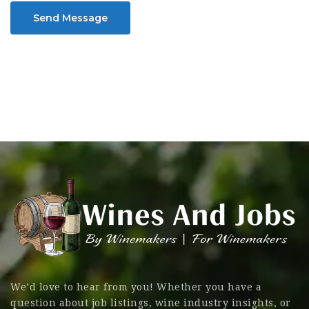
Send Message
We’d love to hear from you! Whether you have a
question about job listings, wine industry insights, or