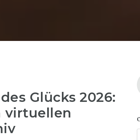
des Glücks 2026:
virtuellen
hiv