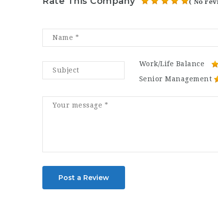
Rate This Company
( No rev
Work/Life Balance
Senior Management
Post a Review