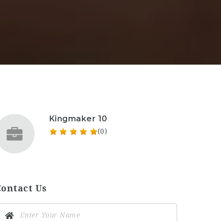
Kingmaker 10
(0)
Contact Us