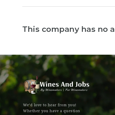
This company has no a
We’d love to hear from you!
Whether you have a question