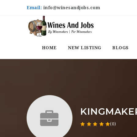
Email:
info@winesandjobs.com
HOME
NEW LISTING
BLOGS
KINGMAKER
(0)