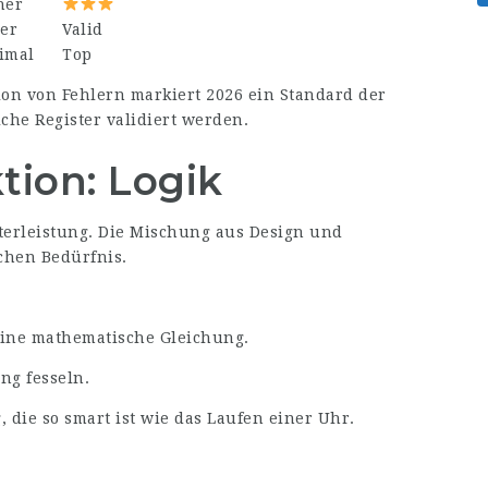
her
er
Valid
imal
Top
ion von Fehlern markiert 2026 ein Standard der
che Register validiert werden.
tion: Logik
sterleistung. Die Mischung aus Design und
chen Bedürfnis.
 eine mathematische Gleichung.
g fesseln.
 die so smart ist wie das Laufen einer Uhr.