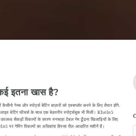
ई इतना खास है?
ो गेम्स और स्पोर्ट्स बेटिंग बाज़ारों को एक्सप्लोर करने के लिए तैयार होंगे.
लाइव बेटिंग फीचर्स के साथ एक बेहतरीन स्पोर्ट्सबुक भी मिली। Khelo5
ब्ध सैकड़ों विकल्पों के कारण मनचाहा टेबल गेम ढूँढना खिलाड़ियों के लिए
5 पर गेमिंग विकल्पों का अधिकांश हिस्सा रील-आधारित मशीनें हैं।