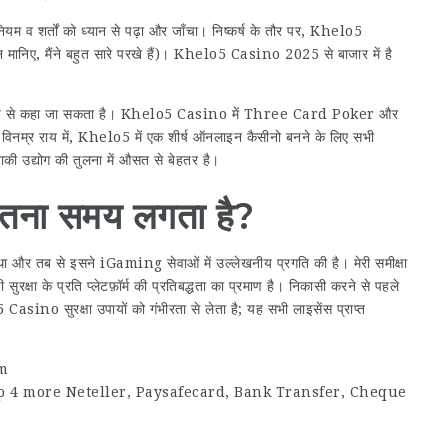
म व शर्तों को ध्यान से पढ़ा और जाँचा। निष्कर्ष के तौर पर, Khelo5
ीन मानिए, मैंने बहुत सारे परखे हैं)। Khelo5 Casino 2025 से बाजार में है
चित रूप से कहा जा सकता है। Khelo5 Casino में Three Card Poker और
नम्र राय में, Khelo5 में एक शीर्ष ऑनलाइन कैसीनो बनने के लिए सभी
ाकी उद्योग की तुलना में औसत से बेहतर है।
ितना समय लगता है?
 और तब से इसने iGaming सेवाओं में उल्लेखनीय प्रगति की है। मेरी समीक्षा
रक्षा के प्रति प्लेटफ़ॉर्म की प्रतिबद्धता का प्रमाण है। निकासी करने से पहले
sino सुरक्षा उपायों को गंभीरता से लेता है; यह सभी लाइसेंस प्राप्त
om
Tap 4 more Neteller, Paysafecard, Bank Transfer, Cheque