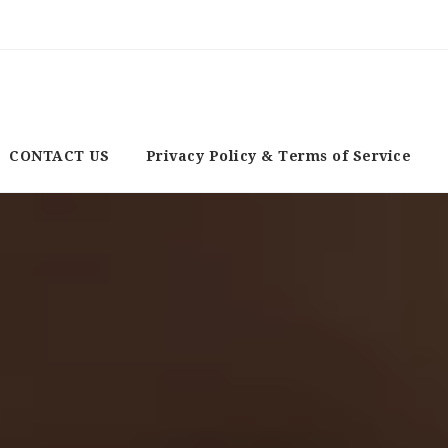
CONTACT US
Privacy Policy & Terms of Service