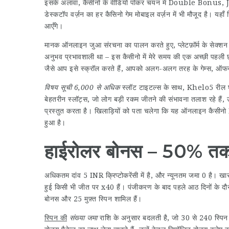
इसके अलावा, कैसीनो के वीडियो पोकर चयन में Double Bonus,
डेस्कटॉप वर्ज़न का हर कैसिनो गेम मोबाइल वर्ज़न में भी मौजूद है। यह
आएँगे।
मानक ऑनलाइन जुआ संरचना का पालन करते हुए, प्लेटफ़ॉर्म के सेक्शन अ
अनुभव प्रभावशाली था – इस कैसीनो में मेरे समय की एक अच्छी पह
जैसे आप इसे स्क्रॉल करते हैं, आपको अलग-अलग तरह के गेम्स, ऑफर, ज
विषय सूची
6,000 से अधिक
स्लॉट टाइटल्स के साथ, Khelo5 रील घुमान
बेहतरीन स्लॉट्स, जो लोग बड़ी रकम जीतने की संभावना तलाश रहे
प्रस्तुत करता है। खिलाड़ियों को पता चलेगा कि यह ऑनलाइन कैसीनो P
हुआ है।
हाईरोलर बोनस – 50% 
अधिकतम दांव 5 INR क्रिप्टोकरेंसी में है, और न्यूनतम जमा 0 है। खास तौ
हुई किसी भी जीत पर x40 हैं। पंजीकरण के बाद पहले आठ दिनों के 
बोनस और 25 मुफ़्त स्पिन शामिल हैं।
स्पिन की
संख्या जमा
राशि के अनुसार बदलती है, जो 30 से 240 स्पिन