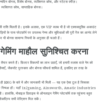
्मदिन बोनस, विशेष बोनस, व्यक्तिगत कोच, और स्टेटस फ़्रीज़।
 व्यक्तिगत कोच, साप्ताहिक बोनस।
 राशि मिलती है। इसके अलावा, एक VIP क्लब भी है जो एक्सक्लूसिव अकाउंट
यों के पास प्लेटफ़ॉर्म पर उपलब्ध गेम्स और सुविधाओं की पूरी रेंज का आनंद लेने
फिर भी बोनस सामान्य नियमों के अनुसार ही चलते हैं।
त गेमिंग माहौल सुनिश्चित करना
ैयार करते हैं। फ़िल्टर विकल्पों का लाभ उठाएँ, जो हमारी तलाश वाले गेम को
ंग सीमाएँ, जैकपॉट पुरस्कार और बोनस फीचर्स शामिल हैं, इसलिए हर तरह के
, साथ ही RNG के बारे में और जानकारी भी मिली — यह एक ऐसा टूल है जिसका
परिणाम निष्पक्ष हों। यहाँ 1x2gaming, Ainsworth, Amatic Industries
ै। हालांकि, मोबाइल डिवाइस से ऑनलाइन गेमिंग प्लेटफॉर्म तक पहुंचना बहुत
 लोकप्रिय सभी वेरिएशन मिल सकें।