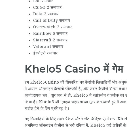
LoL समाचार
CS:GO 2 समाचार
Dota 2 समाचार
Call of Duty समाचार
Overwatch 2 समाचार
Rainbow 6 समाचार
Starcraft 2 समाचार
Valorant समाचार
ईस्पोर्ट्स
समाचार
Khelo5 Casino में गेम
हम Khelo5Casino की सिफारिश नए कैसीनो खिलाड़ियों और अनुभवी ख
में आसान ऑनलाइन कैसीनो प्लेटफ़ॉर्म है, और उदार कैसीनो बोनस तथा उच्
आनंददायक रहा। शुरुआत से ही, Khelo5 ने ब्लॉकचेन तकनीक का उपयो
किया है। Khelo5 की ग्राहक सहायता का मूल्यांकन करते हुए मैं आत्मव
माहौल देने के लिए प्रतिबद्ध है।
नए खिलाड़ियों के लिए उदार पैकेज और स्लॉट-केंद्रित प्रमोशन्स Khe
अनगिनत ऑनलाइन कैसीनो से भरी दुनिया में, Khelo5 कई तरीकों स