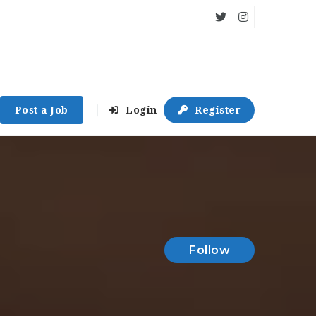
Post a Job
Login
Register
Follow