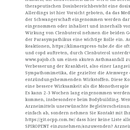
therapeutischen Dosisbereichbesteht eine dosi
Allerdings ist hier Vorsicht geboten, da das 
der Schwangerschaft eingenommen werden darf
eingenommen oder inhaliert und innerhalb von 
Wirkung von Clenbuterol nehmen die beiden G
der Parasympathikus eine wichtige Rolle ein.
Reaktionen,
https://klimaexpress-tube.de
die of
und copd auftreten, durch Clenbuterol unterdrüc
www.pajob.ch
um einen akuten Asthmaanfall zu
Verbesserung der Krankheit, also einer Langzei
Sympathomimetika, die gezielter die Atemwege 
entzündungshemmenden Wirkstoffen. Diese Kom
eine bessere Wirksamkeit als die Monotherapie 
Es kann 2-3 Wochen lang eingenommen werden,
kommen, insbesondere beim Bodybuilding. We
Arzneimittels unerwünschte Begleiterscheinunge
einfach ab, sondern nehmen Sie Kontakt mit Ihr
https://git.ocpp.com.tw/
dass hier keine Liste al
SPIROPENT einzunehmen/anzuwenden? Arzneimi