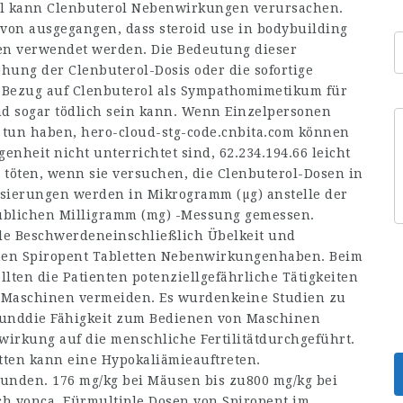
tel kann Clenbuterol Nebenwirkungen verursachen.
davon ausgegangen, dass
steroid use in bodybuilding
tten verwendet werden. Die Bedeutung dieser
öhung der Clenbuterol-Dosis oder die sofortige
n Bezug auf Clenbuterol als Sympathomimetikum für
 sogar tödlich sein kann. Wenn Einzelpersonen
u tun haben,
hero-cloud-stg-code.cnbita.com
können
genheit nicht unterrichtet sind,
62.234.194.66
leicht
t töten, wenn sie versuchen, die Clenbuterol-Dosen in
osierungen werden in Mikrogramm (µg) anstelle der
 üblichen Milligramm (mg) -Messung gemessen.
ale Beschwerdeneinschließlich Übelkeit und
nnen Spiropent Tabletten Nebenwirkungenhaben. Beim
ten die Patienten potenziellgefährliche Tätigkeiten
 Maschinen vermeiden. Es wurdenkeine Studien zu
 unddie Fähigkeit zum Bedienen von Maschinen
irkung auf die menschliche Fertilitätdurchgeführt.
tten kann eine Hypokaliämieauftreten.
Hunden. 176 mg/kg bei Mäusen bis zu800 mg/kg bei
h vonca. Fürmultiple Dosen von Spiropent im