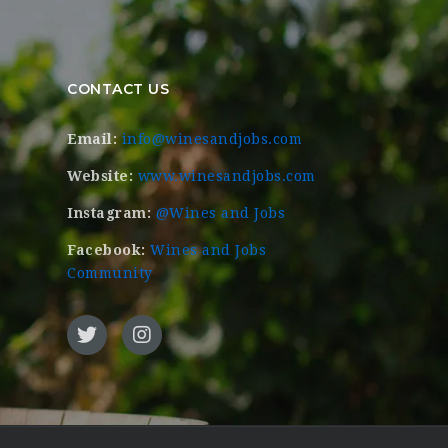
CONTACT US
Email:
info@winesandjobs.com
Website:
www.winesandjobs.com
Instagram:
@Wines and Jobs
Facebook:
Wines and Jobs
Community