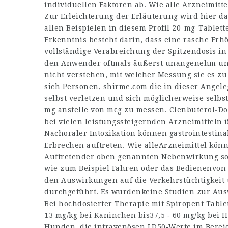
individuellen Faktoren ab. Wie alle Arzneimit
Zur Erleichterung der Erläuterung wird hier 
allen Beispielen in diesem Profil 20-mg-Table
Erkenntnis besteht darin, dass eine rasche Erh
vollständige Verabreichung der Spitzendosis i
den Anwender oftmals äußerst unangenehm und
nicht verstehen, mit welcher Messung sie es z
sich Personen,
shirme.com
die in dieser Angele
selbst verletzen und sich möglicherweise selbs
mg anstelle von mcg zu messen. Clenbuterol-D
bei vielen leistungssteigernden Arzneimitteln
Nachoraler Intoxikation können gastrointestin
Erbrechen auftreten. Wie alleArzneimittel kö
Auftretender oben genannten Nebenwirkung soll
wie zum Beispiel Fahren oder das Bedienenvon
den Auswirkungen auf die Verkehrstüchtigkeit
durchgeführt. Es wurdenkeine Studien zur Ausw
Bei hochdosierter Therapie mit Spiropent Table
13 mg/kg bei Kaninchen bis37,5 ‑ 60 mg/kg bei 
Hunden, die intravenösen LD50‑Werte im Bereic