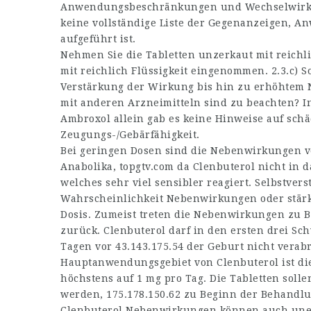
Anwendungsbeschränkungen und Wechselwirkung
keine vollständige Liste der Gegenanzeigen
aufgeführt ist.
Nehmen Sie die Tabletten unzerkaut mit reichli
mit reichlich Flüssigkeit eingenommen. 2.3.c) 
Verstärkung der Wirkung bis hin zu erhöhtem
mit anderen Arzneimitteln sind zu beachten? In
Ambroxol allein gab es keine Hinweise auf sch
Zeugungs-/Gebärfähigkeit.
Bei geringen Dosen sind die Nebenwirkungen v
Anabolika,
topgtv.com
da Clenbuterol nicht in 
welches sehr viel sensibler reagiert. Selbstvers
Wahrscheinlichkeit Nebenwirkungen oder stär
Dosis. Zumeist treten die Nebenwirkungen zu 
zurück. Clenbuterol darf in den ersten drei Sc
Tagen vor
43.143.175.54
der Geburt nicht verab
Hauptanwendungsgebiet von Clenbuterol ist die
höchstens auf 1 mg pro Tag. Die Tabletten sollen
werden,
175.178.150.62
zu Beginn der Behandlun
Clenbuterol Nebenwirkungen können auch uner