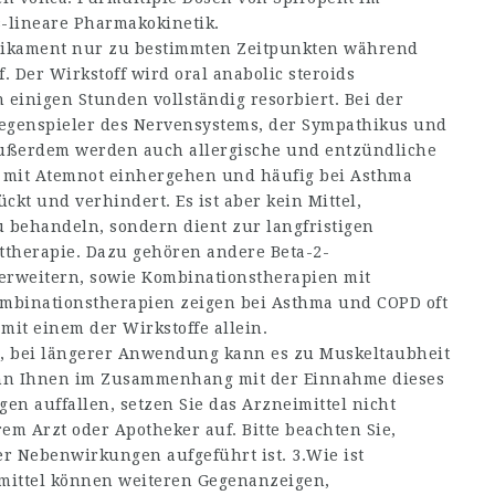
s-lineare Pharmakokinetik.
Medikament nur zu bestimmten Zeitpunkten während
. Der Wirkstoff wird
oral anabolic steroids
einigen Stunden vollständig resorbiert. Bei der
egenspieler des Nervensystems, der Sympathikus und
 Außerdem werden auch allergische und entzündliche
t mit Atemnot einhergehen und häufig bei Asthma
kt und verhindert. Es ist aber kein Mittel,
 behandeln, sondern dient zur langfristigen
ttherapie. Dazu gehören andere Beta-2-
erweitern, sowie Kombinationstherapien mit
binationstherapien zeigen bei Asthma und COPD oft
mit einem der Wirkstoffe allein.
 bei längerer Anwendung kann es zu Muskeltaubheit
nn Ihnen im Zusammenhang mit der Einnahme dieses
n auffallen, setzen Sie das Arzneimittel nicht
em Arzt oder Apotheker auf. Bitte beachten Sie,
ler Nebenwirkungen aufgeführt ist. 3.Wie ist
ttel können weiteren Gegenanzeigen,