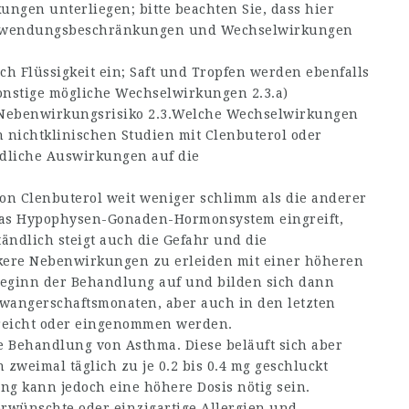
en unterliegen; bitte beachten Sie, dass hier
, Anwendungsbeschränkungen und Wechselwirkungen
ch Flüssigkeit ein; Saft und Tropfen werden ebenfalls
Sonstige mögliche Wechselwirkungen 2.3.a)
 Nebenwirkungsrisiko 2.3.Welche Wechselwirkungen
 nichtklinischen Studien mit Clenbuterol oder
ädliche Auswirkungen auf die
on Clenbuterol weit weniger schlimm als die anderer
das Hypophysen-Gonaden-Hormonsystem eingreift,
tändlich steigt auch die Gefahr und die
kere Nebenwirkungen zu erleiden mit einer höheren
Beginn der Behandlung auf und bilden sich dann
hwangerschaftsmonaten, aber auch in den letzten
reicht oder eingenommen werden.
 Behandlung von Asthma. Diese beläuft sich aber
 zweimal täglich zu je 0.2 bis 0.4 mg geschluckt
g kann jedoch eine höhere Dosis nötig sein.
wünschte oder einzigartige Allergien und