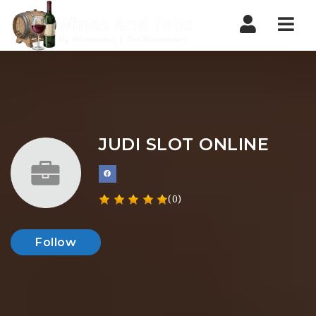
Nav
JUDI SLOT ONLINE
(0)
Follow