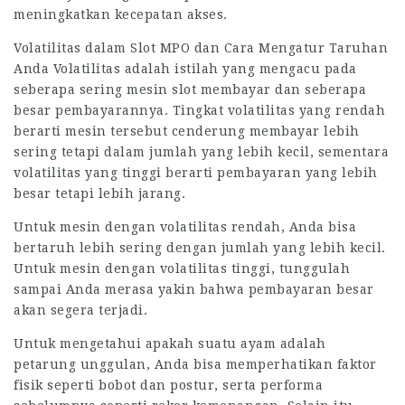
meningkatkan kecepatan akses.
Volatilitas dalam Slot MPO dan Cara Mengatur Taruhan
Anda Volatilitas adalah istilah yang mengacu pada
seberapa sering mesin slot membayar dan seberapa
besar pembayarannya. Tingkat volatilitas yang rendah
berarti mesin tersebut cenderung membayar lebih
sering tetapi dalam jumlah yang lebih kecil, sementara
volatilitas yang tinggi berarti pembayaran yang lebih
besar tetapi lebih jarang.
Untuk mesin dengan volatilitas rendah, Anda bisa
bertaruh lebih sering dengan jumlah yang lebih kecil.
Untuk mesin dengan volatilitas tinggi, tunggulah
sampai Anda merasa yakin bahwa pembayaran besar
akan segera terjadi.
Untuk mengetahui apakah suatu ayam adalah
petarung unggulan, Anda bisa memperhatikan faktor
fisik seperti bobot dan postur, serta performa