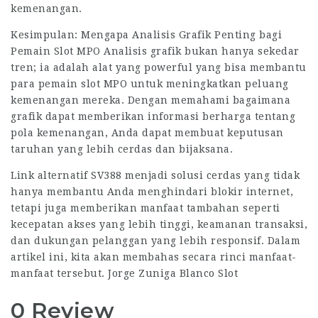
kemenangan.
Kesimpulan: Mengapa Analisis Grafik Penting bagi
Pemain Slot MPO Analisis grafik bukan hanya sekedar
tren; ia adalah alat yang powerful yang bisa membantu
para pemain slot MPO untuk meningkatkan peluang
kemenangan mereka. Dengan memahami bagaimana
grafik dapat memberikan informasi berharga tentang
pola kemenangan, Anda dapat membuat keputusan
taruhan yang lebih cerdas dan bijaksana.
Link alternatif SV388 menjadi solusi cerdas yang tidak
hanya membantu Anda menghindari blokir internet,
tetapi juga memberikan manfaat tambahan seperti
kecepatan akses yang lebih tinggi, keamanan transaksi,
dan dukungan pelanggan yang lebih responsif. Dalam
artikel ini, kita akan membahas secara rinci manfaat-
manfaat tersebut.
Jorge Zuniga Blanco Slot
0 Review