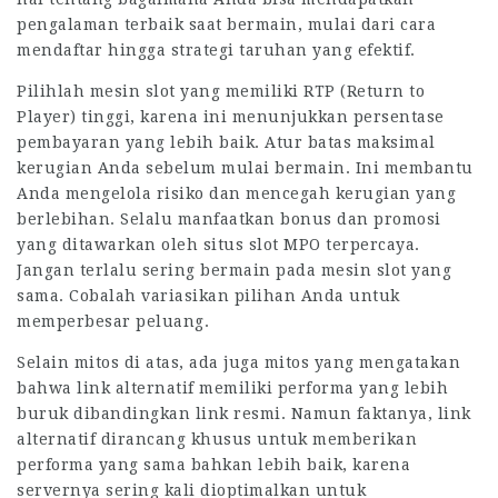
pengalaman terbaik saat bermain, mulai dari cara
mendaftar hingga strategi taruhan yang efektif.
Pilihlah mesin slot yang memiliki RTP (Return to
Player) tinggi, karena ini menunjukkan persentase
pembayaran yang lebih baik. Atur batas maksimal
kerugian Anda sebelum mulai bermain. Ini membantu
Anda mengelola risiko dan mencegah kerugian yang
berlebihan. Selalu manfaatkan bonus dan promosi
yang ditawarkan oleh situs slot MPO terpercaya.
Jangan terlalu sering bermain pada mesin slot yang
sama. Cobalah variasikan pilihan Anda untuk
memperbesar peluang.
Selain mitos di atas, ada juga mitos yang mengatakan
bahwa link alternatif memiliki performa yang lebih
buruk dibandingkan link resmi. Namun faktanya, link
alternatif dirancang khusus untuk memberikan
performa yang sama bahkan lebih baik, karena
servernya sering kali dioptimalkan untuk