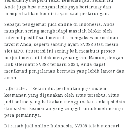
sebelumnya seperti rekor kemenangan. Selain itu,
Anda juga bisa menganalisis gaya bertarung dan
memperhatikan kondisi ayam saat pertarungan.
Sebagai penggemar judi online di Indonesia, Anda
mungkin sering menghadapi masalah blokir oleh
internet positif saat mencoba mengakses permainan
favorit Anda, seperti sabung ayam SV388 atau mesin
slot MPO. Frustrasi ini sering kali membuat proses
berjudi menjadi tidak menyenangkan. Namun, dengan
link alternatif SV388 terbaru 2024, Anda dapat
menikmati pengalaman bermain yang lebih lancar dan
aman.
‘; $article .= ‘Selain itu, perhatikan juga sistem
keamanan yang digunakan oleh situs tersebut. Situs
judi online yang baik akan menggunakan enkripsi data
dan sistem keamanan yang canggih untuk melindungi
para pemainnya.
Di ranah judi online Indonesia, SV388 telah mencuri