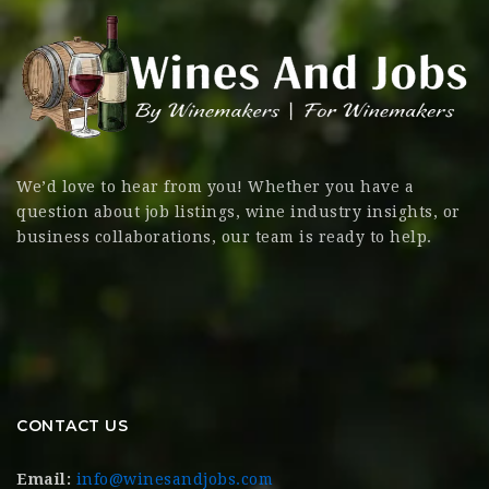
We’d love to hear from you! Whether you have a
question about job listings, wine industry insights, or
business collaborations, our team is ready to help.
CONTACT US
Email:
info@winesandjobs.com