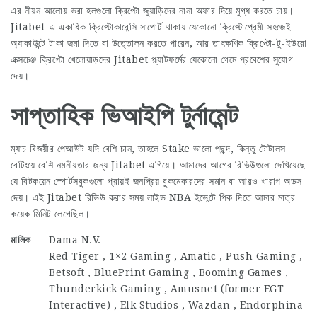
এর নীয়ন আলোয় ভরা হলগুলো ক্রিপ্টো জুয়াড়িদের নানা অফার দিয়ে মুগ্ধ করতে চায়।
Jitabet-এ একাধিক ক্রিপ্টোকারেন্সি সাপোর্ট থাকায় যেকোনো ক্রিপ্টোপ্রেমী সহজেই
অ্যাকাউন্টে টাকা জমা দিতে বা উত্তোলন করতে পারেন, আর তাৎক্ষণিক ক্রিপ্টো-টু-ইউরো
এক্সচেঞ্জ ক্রিপ্টো খেলোয়াড়দের Jitabet প্ল্যাটফর্মের যেকোনো গেমে প্রবেশের সুযোগ
দেয়।
সাপ্তাহিক ভিআইপি টুর্নামেন্ট
ম্যাচ বিজয়ীর পেআউট যদি বেশি চান, তাহলে Stake ভালো পছন্দ, কিন্তু টোটালস
বেটিংয়ে বেশি নমনীয়তার জন্য Jitabet এগিয়ে। আমাদের আগের রিভিউগুলো দেখিয়েছে
যে বিটকয়েন স্পোর্টসবুকগুলো প্রায়ই জনপ্রিয় বুকমেকারদের সমান বা আরও খারাপ অডস
দেয়। এই Jitabet রিভিউ করার সময় লাইভ NBA ইভেন্টে পিক দিতে আমার মাত্র
কয়েক মিনিট লেগেছিল।
মালিক
Dama N.V.
Red Tiger , 1×2 Gaming , Amatic , Push Gaming ,
Betsoft , BluePrint Gaming , Booming Games ,
Thunderkick Gaming , Amusnet (former EGT
Interactive) , Elk Studios , Wazdan , Endorphina