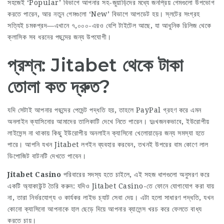
সহজেই ‘Popular’ বিভাগে আপনার সহ-জুয়াড়িদের মধ্যে জনপ্রিয় গেমগুলো উপভোগ
করতে পারেন, আর নতুন গেমগুলো ‘New’ বিভাগে আপডেট হয়। স্লটের সংগ্রহ
সত্যিই চমকপ্রদ—এখানে ৭,০০০-এরও বেশি টাইটেল আছে, যা আধুনিক রিলিজ থেকে
ক্লাসিক সব ধরনের পছন্দের জন্য উপযোগী।
প্রশ্ন: Jitabet থেকে টাকা
তোলা কত দ্রুত?
যদি সেটাই আপনার পছন্দের পেমেন্ট পদ্ধতি হয়, তাহলে PayPal গ্রহণ করে এমন
অনলাইন ক্যাসিনোর আমাদের তালিকাটি দেখে নিতে পারেন। দুঃখজনকভাবে, ইউরোপীয়
লাইসেন্স না থাকায় কিছু ইউরোপীয় অনলাইন ক্যাসিনো খেলোয়াড়ের জন্য সমস্যা হতে
পারে। আপনি যখন Jitabet লগইন ব্যবহার করবেন, তখনই উপরের বাম কোণে লাল
ডিপোজিট বাটনটি দেখতে পাবেন।
Jitabet Casino
পরিবারের সদস্য হতে চাইলে, এই সহজ ধাপগুলো অনুসরণ করে
একটি অ্যাকাউন্ট তৈরি করুন: যদিও Jitabet Casino-তে ফোনে যোগাযোগ করা যায়
না, তারা নির্ভরযোগ্য ও কার্যকর লাইভ চ্যাট সেবা দেয়। এটা হলো সাধারণ পদ্ধতি, যখন
কোনো ক্যাসিনো আপনাকে হাল ছেড়ে দিয়ে আপনার ব্যালেন্স খরচ করে ফেলতে বাধ্য
করতে চায়।