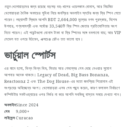
নতুন
খেলোয়াড়দের জন্য রয়েছে বড়সড় বহু-ধাপের ওয়েলকাম বোনাস, আর নিয়মিত
খেলোয়াড়রা দৈনিক অফারের সুবিধা নিয়ে জনপ্রিয় অনলাইন স্লটের জন্য ফ্রি স্পিন পেতে
পারেন। লয়্যালটি স্কিমে আপনি BDT 2,664,000 মূল্যের নগদ পুরস্কার, বিশেষ
উপহার, পণ্যসামগ্রী এবং সর্বোচ্চ 33,540টি ফ্রি স্পিন জেতার প্রতিযোগিতায় অংশ
নিতে পারেন। এই পয়েন্টগুলো বোনাস টাকা বা ফ্রি স্পিনের সঙ্গে বদলানো যায়; আর VIP
লেভেল যত ওপরে উঠবেন, এক্সচেঞ্জ রেটও তত ভালো হবে।
ভার্চুয়াল স্পোর্টস
এর মানে হলো, ভিন্ন ভিন্ন থিম, ফিচার আর গেমপ্লের গেম বেছে নেওয়ার সুযোগ
আপনার অনেক থাকবে। Legacy of Dead, Big Bass Bonanza,
Reactoonz 2 এবং The Dog House-এর মতো জনপ্রিয় শিরোনাম এই
সংগ্রহের অবিচ্ছেদ্য অংশ। খেলোয়াড়রা এসব গেম পছন্দ করেন, কারণ ফলাফল নির্ধারণে
কম্পিউটার সফটওয়্যারের ওপর নির্ভর না করে আপনি সবকিছু বাস্তব সময়ে দেখতে পান।
অনলাইন
Since 2024
গেম
9,000+
লাইসেন্স
Curacao