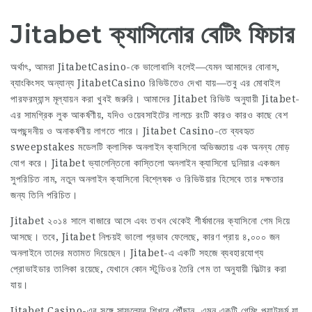
Jitabet ক্যাসিনোর বেটিং ফিচার
অর্থাৎ, আমরা JitabetCasino-কে ভালোবাসি বলেই—যেমন আমাদের বোনাস,
ব্যাংকিংসহ অন্যান্য JitabetCasino রিভিউতেও দেখা যায়—তবু এর মোবাইল
পারফরম্যান্স মূল্যায়ন করা খুবই জরুরি। আমাদের Jitabet রিভিউ অনুযায়ী Jitabet-
এর সামগ্রিক লুক আকর্ষণীয়, যদিও ওয়েবসাইটের লালচে রংটি কারও কারও কাছে বেশ
অপছন্দনীয় ও অনাকর্ষণীয় লাগতে পারে। Jitabet Casino-তে ব্যবহৃত
sweepstakes মডেলটি ক্লাসিক অনলাইন ক্যাসিনো অভিজ্ঞতায় এক অনন্য মোড়
যোগ করে। Jitabet ভ্যালেন্তিনো কাস্তিলো অনলাইন ক্যাসিনো দুনিয়ার একজন
সুপরিচিত নাম, নতুন অনলাইন ক্যাসিনো বিশ্লেষক ও রিভিউয়ার হিসেবে তার দক্ষতার
জন্য তিনি পরিচিত।
Jitabet ২০১৪ সালে বাজারে আসে এবং তখন থেকেই শীর্ষমানের ক্যাসিনো গেম দিয়ে
আসছে। তবে, Jitabet নিশ্চয়ই ভালো প্রভাব ফেলেছে, কারণ প্রায় ৪,০০০ জন
অনলাইনে তাদের মতামত দিয়েছেন। Jitabet-এ একটি সহজে ব্যবহারযোগ্য
প্রোভাইডার তালিকা রয়েছে, যেখানে কোন স্টুডিওর তৈরি গেম তা অনুযায়ী ফিল্টার করা
যায়।
Jitabet Casino-এর সঙ্গে সাফল্যের শিখরে পৌঁছান, এমন একটি গেমিং প্ল্যাটফর্ম যা