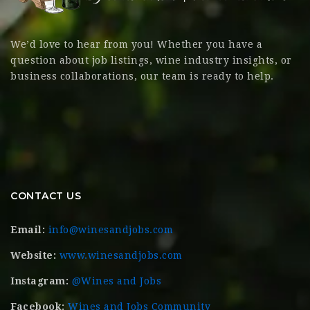
We’d love to hear from you! Whether you have a
question about job listings, wine industry insights, or
business collaborations, our team is ready to help.
CONTACT US
Email:
info@winesandjobs.com
Website:
www.winesandjobs.com
Instagram:
@Wines and Jobs
Facebook:
Wines and Jobs Community