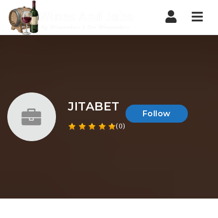
Nav
JITABET
Follow
(0)