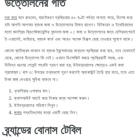
উত্তোলনের গতি
দয়া করে
মনে রাখবেন, যাচাইকরণ প্রক্রিয়ায় ৪৮ ঘণ্টা পর্যন্ত লাগতে পারে, বিশেষ করে
যদি আপনি আপনার ব্যাংক জমা ও উত্তোলনের হিসাব রাখেন। বিটকয়েন ও ইথেরিয়ামের
মতো জনপ্রিয় ক্রিপ্টোকারেন্সির ন্যূনতম জমা ০। জমা ও উত্তোলনের জন্য বেশিরভাগেরই
ই-ওয়ালেট, ভাউচার, ব্যাংক কার্ড এবং আরও অনেক বিকল্প বেছে নেওয়ার সুযোগ থাকে।
কোনো ব্যতিক্রম থাকলে তা ব্যাংক ট্রান্সফারের মাধ্যমে প্রক্রিয়া করা হবে, তবে যেভাবেই
হোক, কোনো উত্তোলন ফি নেই। এখানে ডিপোজিট করার প্রক্রিয়াটি সহজ, এবং
বিভিন্ন ধরনের পেমেন্ট পদ্ধতি গ্রহণ করা হয়; উইথড্রয়ালের ক্ষেত্রেও একই কথা
প্রযোজ্য। ধাপ ৩: উপরের তথ্যগুলো পূরণ করলেই অ্যাকাউন্ট তৈরি হয়ে যাবে, তবে এতে
টাকা জমা দেওয়ার সুবিধা থাকবে না।
ক্যাশিয়ার
এলাকায় যান।
ক্যাশআউট যাচাই করে টাকার জন্য অপেক্ষা করুন।
উইথড্রয়ালের পরিমাণ লিখুন।
জমার
পদ্ধতিগুলোর মধ্যে একটি বেছে নিন।
ব্র্যান্ডের বোনাস টেবিল