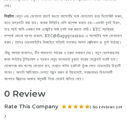
নেয়।
নিয়মিত
খেলুন এবং যোগ্যতা যাচাই করতে সাপোর্টের সঙ্গে যোগাযোগ করে ডিপোজিট করুন,
যাতে অগ্রগতি করা যায়। কয়েক মিনিটের বেশি অপেক্ষা করতে হয়—এমনটা খুবই বিরল,
তার পরই আমি একজন দক্ষ এজেন্টের সঙ্গে চ্যাট শুরু করতে পারি। KYC প্রক্রিয়া
সম্পর্কে কোনো প্রশ্ন থাকলে, KYC@flappycasino-এ সাপোর্টের সঙ্গে যোগাযোগ
করুন। তাদের ওয়েবসাইটের ডিজাইনে সত্যিই পতাকার আসল মেক্সিকান রং ফুটে উঠেছে।
কিছু
সমস্যা
থাকলেও, টিম সাধারণত সহায়ক ও দ্রুত সমাধান দেয়। নতুন খেলোয়াড়দের
জন্য সাইটের ইন্টারফেস ও প্রধান মেনুর অংশগুলো বুঝতে কয়েক সেকেন্ডই যথেষ্ট হবে।
হোমপেজে বাম পাশের বোতামে যান, যেখানে লাইভ চ্যাটবট খুঁজে পেতে হেডসেটের চিহ্নটি
পাবেন। আপনি স্মার্টফোনে খেলতে পছন্দ করুন বা ট্যাবলেটে, সহজবোধ্য ডিসপ্লেটি
আপনার স্ক্রিনের আকার অনুযায়ী নিজে থেকেই মানিয়ে নেবে।
0 Review
Rate This Company
( No reviews yet
)