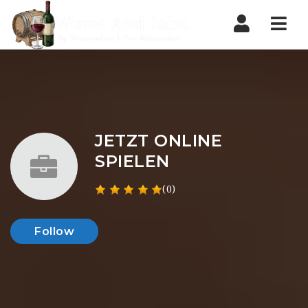
Nav
JETZT ONLINE
SPIELEN
(0)
Follow