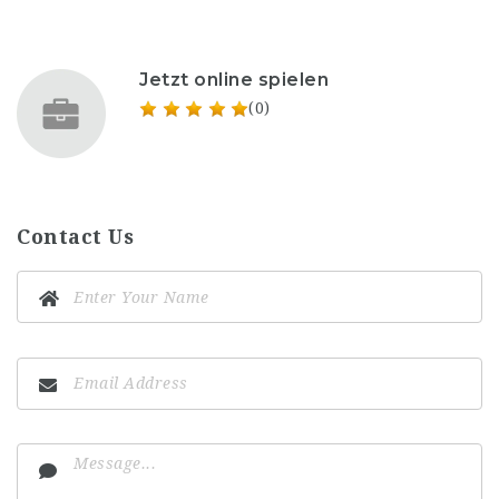
Jetzt online spielen
(0)
Contact Us