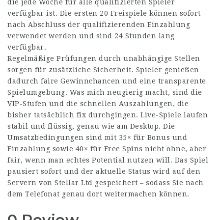
die jede Woche für alle qualifizierten Spieler
verfügbar ist. Die ersten 20 Freispiele können sofort
nach Abschluss der qualifizierenden Einzahlung
verwendet werden und sind 24 Stunden lang
verfügbar.
Regelmäßige Prüfungen durch unabhängige Stellen
sorgen für zusätzliche Sicherheit. Spieler genießen
dadurch faire Gewinnchancen und eine transparente
Spielumgebung. Was mich neugierig macht, sind die
VIP-Stufen und die schnellen Auszahlungen, die
bisher tatsächlich fix durchgingen. Live-Spiele laufen
stabil und flüssig, genau wie am Desktop. Die
Umsatzbedingungen sind mit 35× für Bonus und
Einzahlung sowie 40× für Free Spins nicht ohne, aber
fair, wenn man echtes Potential nutzen will. Das Spiel
pausiert sofort und der aktuelle Status wird auf den
Servern von Stellar Ltd gespeichert – sodass Sie nach
dem Telefonat genau dort weitermachen können.
0 Review