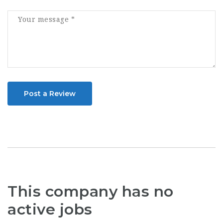
Post a Review
This company has no
active jobs