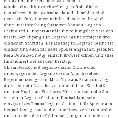
Betrag und die Freispielanzahl sind an
Mindesteinzahlungsschwellen geknüpft, die im
Bonusbereich der Webseite aktuell einsehbar sind.
Der Login funktioniert nahtlos, damit Sie Ihr Spiel
ohne Unterbrechung fortsetzen können. Legiano
Casino stellt Support-Kanäle für reibungslose Sessions
bereit. Der Zugang zum Legiano Casino erfolgt in drei
einfachen Schritten. Der Einstieg im Legiano Casino ist
einfach und auch für neue Spieler angenehm gestaltet.
Kein Download nötig, einfach Browser öffnen und alles
funktioniert wie auf dem
Desktop
.
Ob am Desktop mit Legiano Casino Online oder
unterwegs in der Legiano Casino App, dieselben
Regeln müssen gelten. Mein Tipp aus Erfahrung, leg
dir vorher ein Limit fest, dann bleibt der Kick heiß
und der Kopf klar. Ein klares Menü und schnelle Slots
verleihen Legiano Casino in Deutschland sein
einzigartiges Tempo Legiano Casino ist für Spieler aus
Deutschland gemacht, die ohne Umwege starten wollen
und trotzdem das Gefühl haben, in guten Händen zu