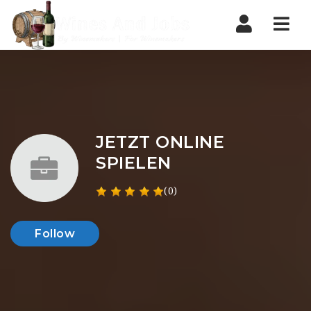
Nav
JETZT ONLINE
SPIELEN
(0)
Follow