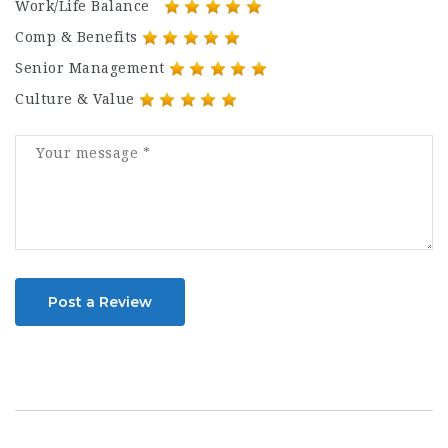
Work/Life Balance
Comp & Benefits
Senior Management
Culture & Value
Post a Review