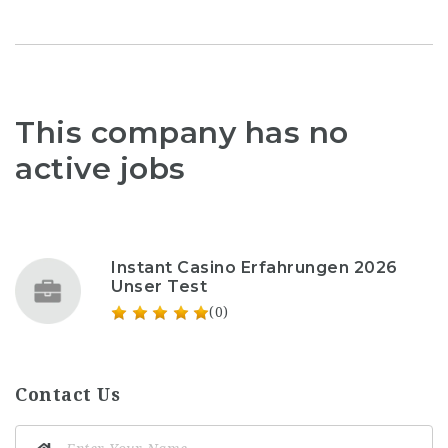
This company has no
active jobs
Instant Casino Erfahrungen 2026
Unser Test
(0)
Contact Us