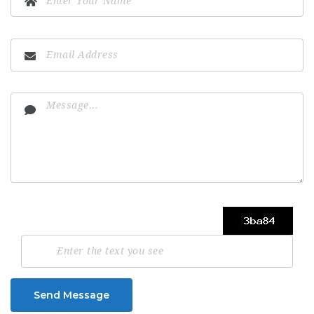
Send Message