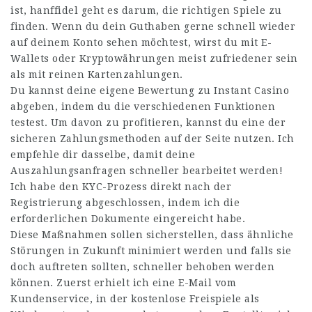
ist,
hanffidel
geht es darum, die richtigen Spiele zu
finden. Wenn du dein Guthaben gerne schnell wieder
auf deinem Konto sehen möchtest, wirst du mit E-
Wallets oder Kryptowährungen meist zufriedener sein
als mit reinen Kartenzahlungen.
Du kannst deine eigene Bewertung zu Instant Casino
abgeben, indem du die verschiedenen Funktionen
testest. Um davon zu profitieren, kannst du eine der
sicheren Zahlungsmethoden auf der Seite nutzen. Ich
empfehle dir dasselbe, damit deine
Auszahlungsanfragen schneller bearbeitet werden!
Ich habe den KYC-Prozess direkt nach der
Registrierung abgeschlossen, indem ich die
erforderlichen Dokumente eingereicht habe.
Diese Maßnahmen sollen sicherstellen, dass ähnliche
Störungen in Zukunft minimiert werden und falls sie
doch auftreten sollten, schneller behoben werden
können. Zuerst erhielt ich eine E-Mail vom
Kundenservice, in der kostenlose Freispiele als