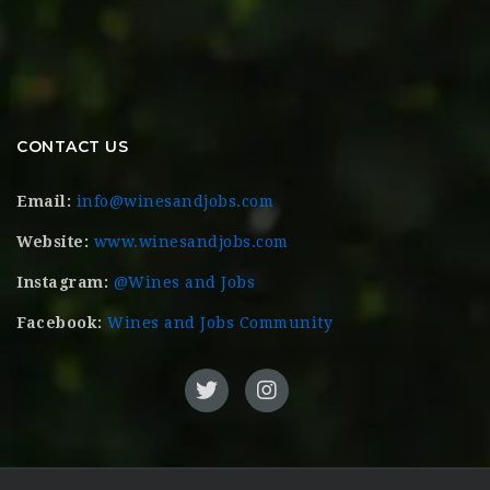
CONTACT US
Email:
info@winesandjobs.com
Website:
www.winesandjobs.com
Instagram:
@Wines and Jobs
Facebook:
Wines and Jobs Community