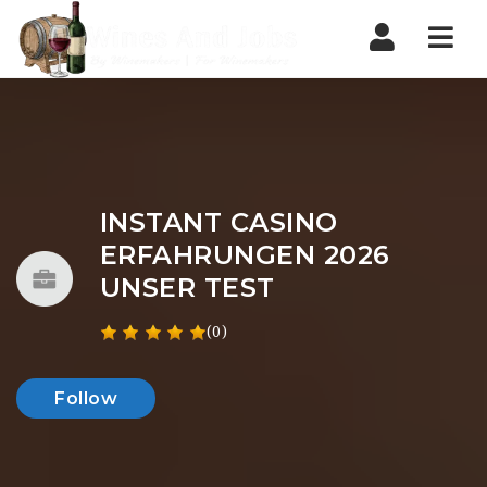
Nav
INSTANT CASINO
ERFAHRUNGEN 2026
UNSER TEST
(0)
Follow