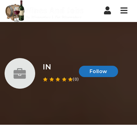
Nav
IN
Follow
(0)