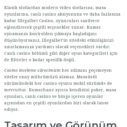
Klasik slotlardan modern video slotlarına, masa
oyunlarına, canlı casino aksiyonuna ve daha fazlasına
kadar Illegalbet Casino, oyuncuları saatlerce
eğlendirecek çeşitli seçenekler sunar. Kumar
oynamanın kontrolden çıkmaya başladığını
düşünüyorsanız, Illegalbet’in sitedeki etkinliğinizi
sınırlamanıza yardımcı olacak seçenekleri vardır.
Canlı casino bölümü gibi diğer oyun kategorileri için
de filtreler o kadar spesifik değil.
Casino inceleme sürecimizin
her adımını geçemeyen
siteler onay mührümüzü alamaz. Masaüstü
sürümündeki her casino oyunu mobil sürümde de
mevcuttur. Kumarhane ayrıca kendisini poker, masa
oyunları, canlı casino ve bingo içeren oyunlar
açısından en çeşitli oyunlardan biri olarak lanse
ediyor.
Tasarım ve Görünüm