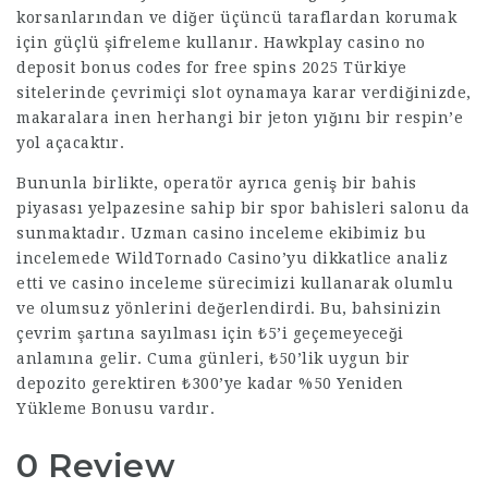
korsanlarından ve diğer üçüncü taraflardan korumak
için güçlü şifreleme kullanır. Hawkplay casino no
deposit bonus codes for free spins 2025 Türkiye
sitelerinde çevrimiçi slot oynamaya karar verdiğinizde,
makaralara inen herhangi bir jeton yığını bir respin’e
yol açacaktır.
Bununla birlikte, operatör ayrıca geniş bir bahis
piyasası yelpazesine sahip bir spor bahisleri salonu da
sunmaktadır. Uzman casino inceleme ekibimiz bu
incelemede WildTornado Casino’yu dikkatlice analiz
etti ve casino inceleme sürecimizi kullanarak olumlu
ve olumsuz yönlerini değerlendirdi. Bu, bahsinizin
çevrim şartına sayılması için ₺5’i geçemeyeceği
anlamına gelir. Cuma günleri, ₺50’lik uygun bir
depozito gerektiren ₺300’ye kadar %50 Yeniden
Yükleme Bonusu vardır.
0 Review