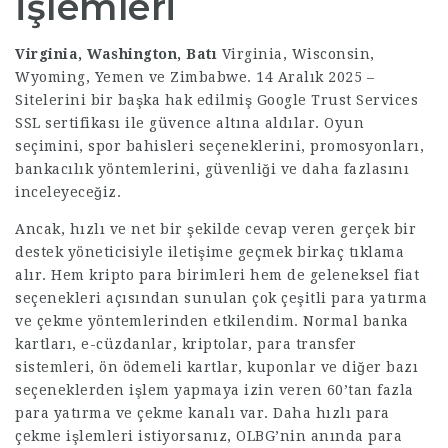
İşlemleri
Virginia, Washington, Batı
Virginia, Wisconsin,
Wyoming, Yemen ve Zimbabwe. 14 Aralık 2025 –
Sitelerini bir başka hak edilmiş Google Trust Services
SSL sertifikası ile güvence altına aldılar. Oyun
seçimini, spor bahisleri seçeneklerini, promosyonları,
bankacılık yöntemlerini, güvenliği ve daha fazlasını
inceleyeceğiz.
Ancak, hızlı ve net bir şekilde cevap veren gerçek bir
destek yöneticisiyle iletişime geçmek birkaç tıklama
alır. Hem kripto para birimleri hem de geleneksel fiat
seçenekleri açısından sunulan çok çeşitli para yatırma
ve çekme yöntemlerinden etkilendim. Normal banka
kartları, e-cüzdanlar, kriptolar, para transfer
sistemleri, ön ödemeli kartlar, kuponlar ve diğer bazı
seçeneklerden işlem yapmaya izin veren 60’tan fazla
para yatırma ve çekme kanalı var. Daha hızlı para
çekme işlemleri istiyorsanız, OLBG’nin anında para