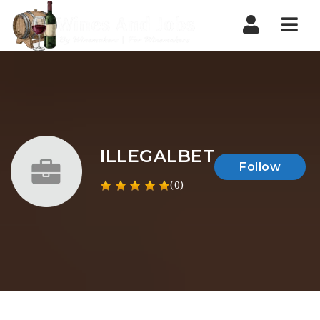
Nav
ILLEGALBET
Follow
(0)