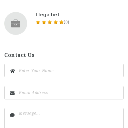
Illegalbet
(0)
Contact Us