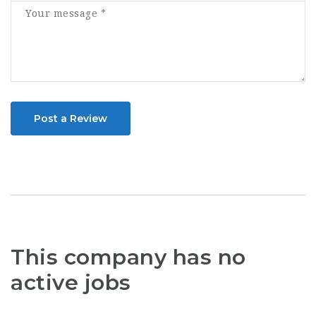
Post a Review
This company has no
active jobs