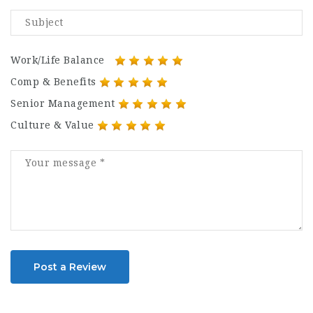
Work/Life Balance
Comp & Benefits
Senior Management
Culture & Value
Post a Review