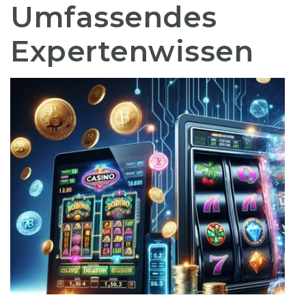
Umfassendes
Expertenwissen