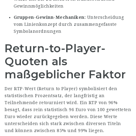
Gewinnmöglichkeiten
Gruppen-Gewinn-Mechaniken:
Unterscheidung
vom Linienkonzept durch zusammengefasste
Symbolanordnungen
Return-to-Player-
Quoten als
maßgeblicher Faktor
Der RTP-Wert (Return to Player) symbolisiert den
statistischen Prozentsatz, der langfristig an
Teilnehmende retourniert wird. Ein RTP von 96%
besagt, dass rein statistisch 96 Euro von 100 gewetteten
Euro wieder zurückgegeben werden. Diese Werte
unterscheiden sich stark zwischen diversen Titeln
und können zwischen 85% und 99% liegen.