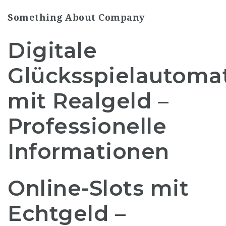
Something About Company
Digitale
Glücksspielautoma
mit Realgeld –
Professionelle
Informationen
Online-Slots mit
Echtgeld –