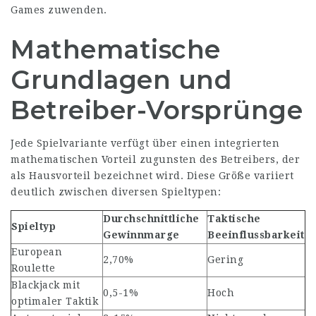
Games zuwenden.
Mathematische
Grundlagen und
Betreiber-Vorsprünge
Jede Spielvariante verfügt über einen integrierten
mathematischen Vorteil zugunsten des Betreibers, der
als Hausvorteil bezeichnet wird. Diese Größe variiert
deutlich zwischen diversen Spieltypen:
Durchschnittliche
Taktische
Spieltyp
Gewinnmarge
Beeinflussbarkeit
European
2,70%
Gering
Roulette
Blackjack mit
0,5-1%
Hoch
optimaler Taktik