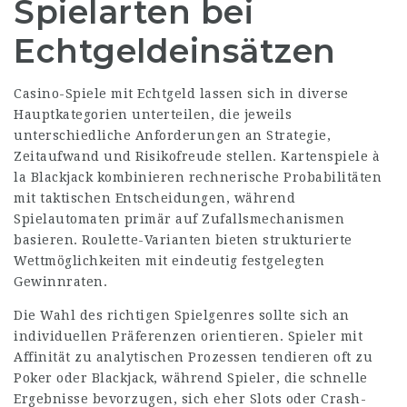
Spielarten bei
Echtgeldeinsätzen
Casino-Spiele mit Echtgeld lassen sich in diverse
Hauptkategorien unterteilen, die jeweils
unterschiedliche Anforderungen an Strategie,
Zeitaufwand und Risikofreude stellen. Kartenspiele à
la Blackjack kombinieren rechnerische Probabilitäten
mit taktischen Entscheidungen, während
Spielautomaten primär auf Zufallsmechanismen
basieren. Roulette-Varianten bieten strukturierte
Wettmöglichkeiten mit eindeutig festgelegten
Gewinnraten.
Die Wahl des richtigen Spielgenres sollte sich an
individuellen Präferenzen orientieren. Spieler mit
Affinität zu analytischen Prozessen tendieren oft zu
Poker oder Blackjack, während Spieler, die schnelle
Ergebnisse bevorzugen, sich eher Slots oder Crash-