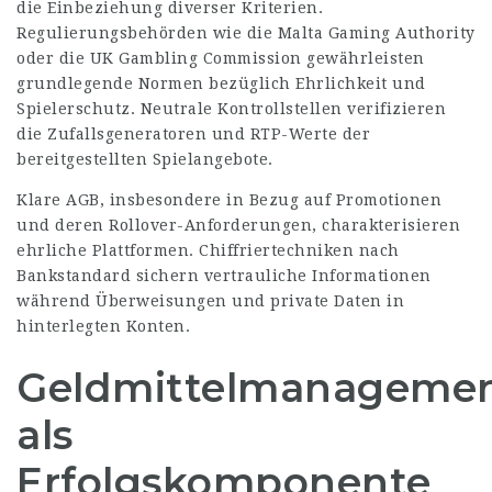
die Einbeziehung diverser Kriterien.
Regulierungsbehörden wie die Malta Gaming Authority
oder die UK Gambling Commission gewährleisten
grundlegende Normen bezüglich Ehrlichkeit und
Spielerschutz. Neutrale Kontrollstellen verifizieren
die Zufallsgeneratoren und RTP-Werte der
bereitgestellten Spielangebote.
Klare AGB, insbesondere in Bezug auf Promotionen
und deren Rollover-Anforderungen, charakterisieren
ehrliche Plattformen. Chiffriertechniken nach
Bankstandard sichern vertrauliche Informationen
während Überweisungen und private Daten in
hinterlegten Konten.
Geldmittelmanageme
als
Erfolgskomponente