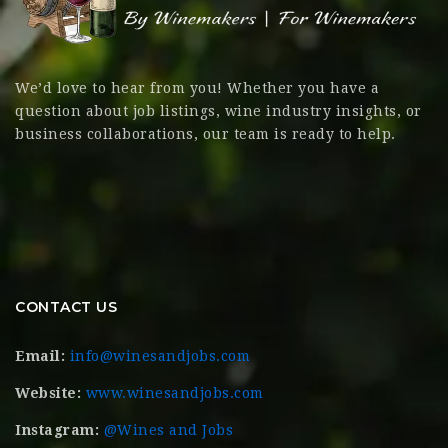
We’d love to hear from you! Whether you have a
question about job listings, wine industry insights, or
business collaborations, our team is ready to help.
CONTACT US
Email:
info@winesandjobs.com
Website:
www.winesandjobs.com
Instagram:
@Wines and Jobs