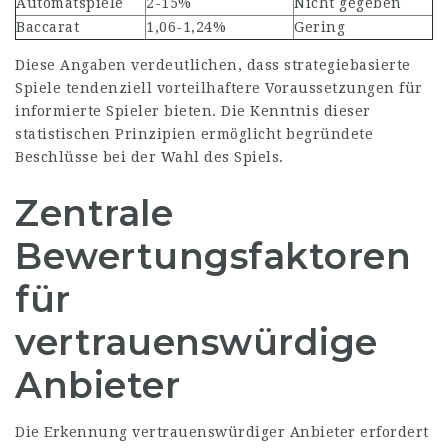
Automatspiele
2-15%
Nicht gegeben
Baccarat
1,06-1,24%
Gering
Diese Angaben verdeutlichen, dass strategiebasierte
Spiele tendenziell vorteilhaftere Voraussetzungen für
informierte Spieler bieten. Die Kenntnis dieser
statistischen Prinzipien ermöglicht begründete
Beschlüsse bei der Wahl des Spiels.
Zentrale
Bewertungsfaktoren
für
vertrauenswürdige
Anbieter
Die Erkennung vertrauenswürdiger Anbieter erfordert