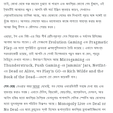
তাই, কোথা থেকে শুরু করবেন বুঝতে না পারলে এবং জনপ্রিয় কোনো গেম খুঁজলে, ওই
ট্যাবটিই আমাদের পছন্দ। আপনি যদি সার্চ ইঞ্জিন ব্যবহার করেন, সেখানেও
প্রোভাইডারদের তালিকা আছে, আর যেকোনো গেমের নাম লিখলেই প্রায় সঙ্গে সঙ্গেই তা
খুঁজে পাবেন। আপনার গেমপ্লে আরও ভালোভাবে কাজে লাগাতে সাহায্য করার জন্য
আমরা কিছু টিপস ও কৌশলও শেয়ার করব।
এছাড়া, টপ এবং নিউ-এর নিচে শীর্ষ রেটিংপ্রাপ্ত গেম শিরোনাম ও সর্বশেষ রিলিজের
আলাদা অংশও পাবেন। এই গেমগুলো Evolution Gaming এবং Pragmatic
Play-এর মতো সুপরিচিত ভেন্ডররা এক্সক্লুসিভভাবে তৈরি করেছে। এখানে অসংখ্য
সরবরাহকারী রয়েছে, তাই আপনি যে গেমই বিশেষভাবে পছন্দ করুন না কেন, প্রচুর
বৈচিত্র্য দেখতে পাবেন। উদাহরণ হিসেবে আছে Microgaming-এর
Thunderstruck, Push Gaming-এর Jammin’ Jars, NetEnt-
এর Dead or Alive, আর Play’n GO-এর Rich Wilde and the
Book of the Dead—এগুলো তো কেবল কয়েকটি নাম।
গেম বেছে
নেওয়ার সময়
আমরা
দেখেছি, সব
গেমের ওভারভিউটি সহজে দেখা যায় এবং
ব্যবহার করাও সহজ। এখানে টেনিস, ক্রিকেট, ঘোড়দৌড়, বাস্কেটবল, বেসবল, আর
আইস হকির মতো জনপ্রিয় বৈশ্বিক খেলাধুলার পাশাপাশি গেলিক স্পোর্টস আর বোলসের
মতো তুলনামূলক কম পরিচিত বিকল্পও আছে। Monopoly Live এবং Deal or
No Deal-এর মতো ব্র্যান্ডেড স্লট হিসেবে রূপান্তরিত জনপ্রিয় ফ্র্যাঞ্চাইজিগুলো পপ