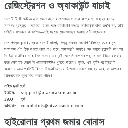
রেজিস্ট্রেশন ও অ্যাকাউন্ট যাচাই
সাপোর্ট টিমটি অভিজ্ঞ এবং খেলোয়াড়দের যেকোনো সমস্যা বা প্রশ্নে সাহায্য করতে
সবসময় প্রস্তুত। সহায়তা টিমের সঙ্গে যোগাযোগ করতে অ্যাকাউন্ট থাকা জরুরি নয়, তাই
সাইটের সম্ভাব্য ও বর্তমান—দুই ধরনের খেলোয়াড়ের জন্যই এটি সহজলভ্য।
শেষ পর্যন্ত বুঝেছি, দ্রুত সাপোর্ট ভালো, কিন্তু বারবার সংযোগ বিচ্ছিন্ন হওয়ার মূল
সমস্যাটা এটা ঠিক করতে পারে না। তবে, অ্যাকাউন্ট ব্যবহার শুরু করতে ব্র্যান্ডটি আপনার
ভিডিও যাচাইকরণও চাইতে পারে। অবশ্যই, আপনি আপনার পছন্দের সার্চ ইঞ্জিন ব্যবহার
করে মোবাইল-ফ্রেন্ডলি ওয়েবসাইটটিও খুলতে পারেন। মূলত, এই পূর্ণাঙ্গ প্রক্রিয়াটি
আমাদের এমন প্রতিটি বিভাগ বিস্তারিতভাবে বিশ্লেষণ করতে সাহায্য করে, যা আপনার
অভিজ্ঞতাকে প্রভাবিত করতে পারে।
লাইভ চ্যাট:
হ্যাঁ
ইমেইল:
support@bizzocasino.com
FAQ:
হ্যাঁ
অভিযোগ:
complaints@bizzocasino.com
হাইরোলার প্রথম জমার বোনাস