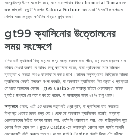
সংস্কৃতিপ্রেমীদের আকর্ষণ করে, আর ভ্যাম্পায়ার-থিমের Immortal Romance
এবং জাদুকরী ফ্যান্টাসি জগত Sakura Fortune-এর মতো সিনেমাটিক গল্পগুলো
খেলার সময় সংযুক্ত কাহিনির মাধ্যমে মুগ্ধ করে।
gt99 ক্যাসিনোর উত্তোলনের
সময় সংক্ষেপে
যদিও এই ক্যাসিনো কিছু মানুষের জন্য সন্তোষজনক হতে পারে, তবু খেলোয়াড়দের মনে
করিয়ে দেওয়া জরুরি যে আরও কিছু ক্যাসিনো আছে, যারা গ্রাহকদের সঙ্গে আচরণে
ন্যায্যতা ও সততা আরও ভালোভাবে বজায় রাখে। তাদের অনুসন্ধানের ভিত্তিতে আমরা
ক্যাসিনোর সেফটি ইনডেক্স গণনা করেছি, যা অনলাইন ক্যাসিনোর নিরাপত্তা ও ন্যায্যতা
বোঝাতে আমাদের স্কোর। gt99 Casino-তে সাহায্য চাইলে খেলোয়াড়রা লাইভ
চ্যাটের মাধ্যমে যোগাযোগ করতে পারেন, যা সাহায্যের জন্য ২৪/৭ চালু থাকে।
অন্যভাবে
বললে, এটি এক
ধরনের লয়্যালটি প্রোগ্রাম, যা ক্যাসিনো তার সবচেয়ে
বিশ্বস্ত খেলোয়াড়দের জন্য দেয়। যেকোনো অনলাইন ক্যাসিনোর মতোই, সম্ভাব্য
খেলোয়াড়দের উচিত যথাযথ যাচাই করা, শর্তাবলি পর্যালোচনা করা, এবং দায়িত্বশীল জুয়া
খেলার নিয়ম মেনে চলা। gt99 Casino-তে অ্যাকাউন্ট খোলার সঙ্গে সঙ্গেই আপনি
প্রোগ্রামটি ঘেঁটে দেখতে পারেন। আমরা
gt99
Casino টেস্টে নিজে এটা পরীক্ষা