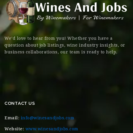
We’d love to hear from you! Whether you have a
question about job listings, wine industry insights, or
business collaborations, our team is ready to help.
CONTACT US
Email:
info@winesandjobs.com
Website:
www.winesandjobs.com