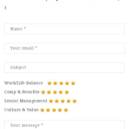
)
Work/Life Balance
Comp & Benefits
Senior Management
Culture & Value