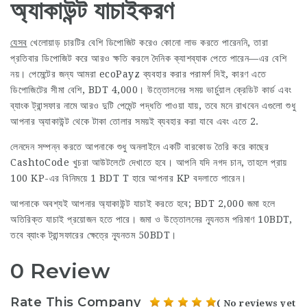
অ্যাকাউন্ট যাচাইকরণ
যেসব
খেলোয়াড় চারটির বেশি ডিপোজিট করেও কোনো লাভ করতে পারেননি, তারা
প্রতিবার ডিপোজিট করে আরও ক্ষতি করলে দৈনিক ক্যাশব্যাক পেতে পারেন—এর বেশি
নয়। পেমেন্টের জন্য আমরা ecoPayz ব্যবহার করার পরামর্শ দিই, কারণ এতে
ডিপোজিটের সীমা বেশি, BDT 4,000। উত্তোলনের সময় ভার্চুয়াল ক্রেডিট কার্ড এবং
ব্যাংক ট্রান্সফার নামে আরও দুটি পেমেন্ট পদ্ধতি পাওয়া যায়, তবে মনে রাখবেন এগুলো শুধু
আপনার অ্যাকাউন্ট থেকে টাকা তোলার সময়ই ব্যবহার করা যাবে এবং এতে 2.
লেনদেন সম্পন্ন করতে আপনাকে শুধু অনলাইনে একটি বারকোড তৈরি করে কাছের
CashtoCode খুচরা আউটলেটে দেখাতে হবে। আপনি যদি নগদ চান, তাহলে প্রায়
100 KP-এর বিনিময়ে 1 BDT T হারে আপনার KP বদলাতে পারেন।
আপনাকে অবশ্যই আপনার অ্যাকাউন্ট যাচাই করতে হবে; BDT 2,000 জমা হলে
অতিরিক্ত যাচাই প্রয়োজন হতে পারে। জমা ও উত্তোলনের ন্যূনতম পরিমাণ 10BDT,
তবে ব্যাংক ট্রান্সফারের ক্ষেত্রে ন্যূনতম 50BDT।
0 Review
Rate This Company
( No reviews yet