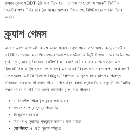
যেখানে ন্যূনতম BDT 20 জমা দিতে হয়। ন্যূনতম গ্রহণযোগ্য অঙ্কটি নির্বাচিত
পদ্ধতির ওপর নির্ভর করে (যা আবার আপনার নিজ দেশের বিধিবিধানের ওপরও নির্ভর
করে)।
ক্র্যাশ গেমস
আলাদা অ্যাপ না থাকাটা কারও কারও খারাপ লাগতে পারে, তবে আমার কাছে মোবাইল
সাইটটি সন্তোষজনক গেমিং সেশনের জন্য প্রয়োজনীয় সবকিছুই দিয়েছে। তবে নেভিগেশন
খুবই মসৃণ, আর সুবিধাজনক ক্যাটাগরি ও দরকারি সার্চ বার থাকায় খেলোয়াড়রা এক
ক্লিকেই ঠিক যা খুঁজছেন তা পেয়ে যান। এখানে এই বিষয়গুলোর সারসংক্ষেপ দেওয়া একটি
টেবিল আছে: এই বৈশিষ্ট্যগুলো বৈচিত্র্য, নিরাপত্তা ও সুবিধা দিয়ে আপনার গেমপ্লে
অভিজ্ঞতা আরও ভালো করতে পারে। খেলোয়াড়রা নির্দিষ্ট প্রোভাইডার অনুযায়ী গেম ফিল্টার
করতে পারেন বা সার্চ বারে নির্দিষ্ট শিরোনাম খুঁজে নিতে পারেন।
দায়িত্বশীল গেমিং টুল যুক্ত করা হয়েছে
সব গেমিং পণ্য ন্যায্য প্রমাণিত
উত্তোলন নিশ্চিত
নিরাপদ ও সুরক্ষিত প্রযুক্তি ব্যবহার করা হয়েছে
গোপনীয়তা
ও ডেটা সুরক্ষা সক্রিয়