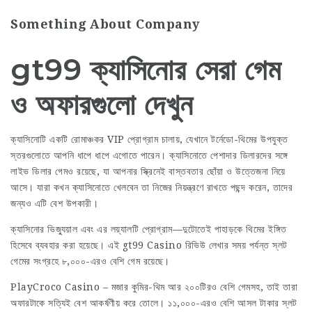
Something About Company
gt99 ক্যাসিনোর সেরা গেম
ও অফারগুলো দেখুন
ক্যাসিনোটি একটি রোমাঞ্চকর VIP প্রোগ্রাম চালায়, যেখানে টর্নেডো-থিমের উপযুক্ত
স্তরগুলোতে আপনি ধাপে ধাপে এগোতে পারেন। ক্যাসিনোতে পেশাদার ডিলারদের সঙ্গে
লাইভ ডিলার গেমও রয়েছে, যা আপনার স্ক্রিনেই বাস্তবতার ছোঁয়া ও উত্তেজনা নিয়ে
আসে। যারা কখন ক্যাসিনোতে খেলবেন তা নিজের নিয়ন্ত্রণে রাখতে পছন্দ করেন, তাদের
জন্যও এটি বেশ উপকারী।
ক্যাসিনোর ভিজ্যুয়াল এবং এর লয়্যালটি প্রোগ্রাম—দুটোতেই পাহাড়কে থিমের ইঙ্গিত
হিসেবে ব্যবহার করা হয়েছে। এই gt99 Casino রিভিউ লেখার সময় পর্যন্ত স্লট
গেমের সংগ্রহে ৮,০০০-এরও বেশি গেম রয়েছে।
PlayCroco Casino – মজার কুমির-থিম আর ২০০টিরও বেশি গেমসহ, তাই তারা
অফারটাকে সত্যিই বেশ আকর্ষণীয় করে তোলে। ১১,০০০-এরও বেশি আসল টাকার স্লট