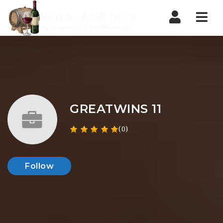
Nav
GREATWINS 11
(0)
Follow