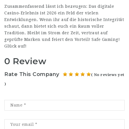
Zusammenfassend lässt ich bezeugen: Das digitale
Casino-Erlebnis ist 2026 ein Feld der vielen
Entwicklungen. Wenn ihr auf die historische Integrität
schaut, dann bietet sich euch ein Raum voller
Tradition. Bleibt im Strom der Zeit, vertraut auf
geprüfte Marken und feiert den Vorteil! Safe Gaming!
Glück auf!
0 Review
Rate This Company
( No reviews yet
)