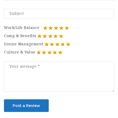
Work/Life Balance
Comp & Benefits
Senior Management
Culture & Value
Post a Review