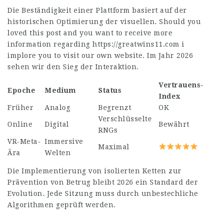
Die Beständigkeit einer Plattform basiert auf der
historischen Optimierung der visuellen. Should you
loved this post and you want to receive more
information regarding
https://greatwins11.com
i
implore you to visit our own website. Im Jahr 2026
sehen wir den Sieg der Interaktion.
Vertrauens-
Epoche
Medium
Status
Index
Früher
Analog
Begrenzt
OK
Verschlüsselte
Online
Digital
Bewährt
RNGs
VR-Meta-
Immersive
Maximal
Ära
Welten
Die Implementierung von isolierten Ketten zur
Prävention von Betrug bleibt 2026 ein Standard der
Evolution. Jede Sitzung muss durch unbestechliche
Algorithmen geprüft werden.