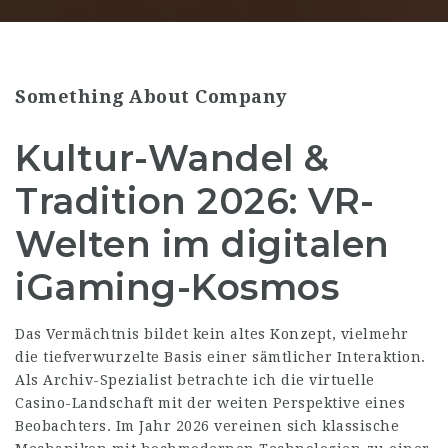
Something About Company
Kultur-Wandel &
Tradition 2026: VR-
Welten im digitalen
iGaming-Kosmos
Das Vermächtnis bildet kein altes Konzept, vielmehr
die tiefverwurzelte Basis einer sämtlicher Interaktion.
Als Archiv-Spezialist betrachte ich die virtuelle
Casino-Landschaft mit der weiten Perspektive eines
Beobachters. Im Jahr 2026 vereinen sich klassische