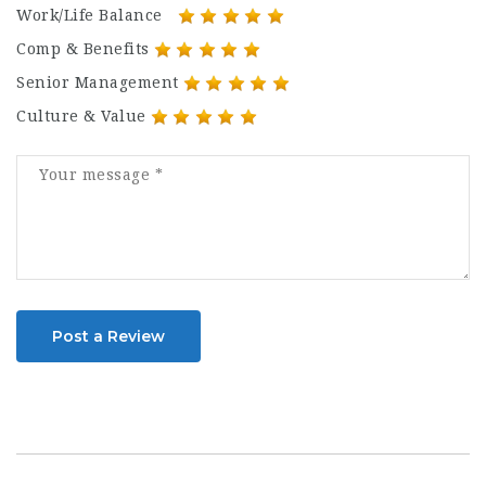
Work/Life Balance
Comp & Benefits
Senior Management
Culture & Value
Post a Review