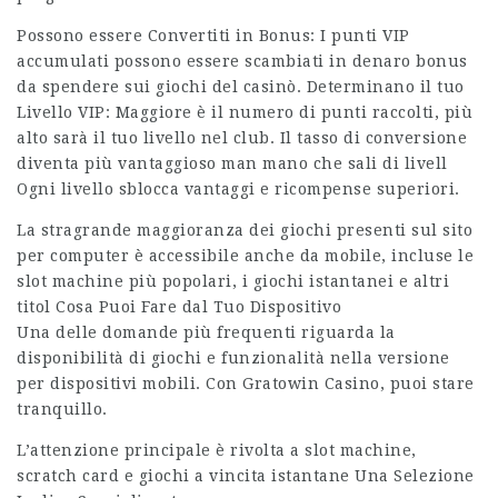
Possono essere Convertiti in Bonus: I punti VIP
accumulati possono essere scambiati in denaro bonus
da spendere sui giochi del casinò. Determinano il tuo
Livello VIP: Maggiore è il numero di punti raccolti, più
alto sarà il tuo livello nel club. Il tasso di conversione
diventa più vantaggioso man mano che sali di livell
Ogni livello sblocca vantaggi e ricompense superiori.
La stragrande maggioranza dei giochi presenti sul sito
per computer è accessibile anche da mobile, incluse le
slot machine più popolari, i giochi istantanei e altri
titol Cosa Puoi Fare dal Tuo Dispositivo
Una delle domande più frequenti riguarda la
disponibilità di giochi e funzionalità nella versione
per dispositivi mobili. Con Gratowin Casino, puoi stare
tranquillo.
L’attenzione principale è rivolta a slot machine,
scratch card e giochi a vincita istantane Una Selezione