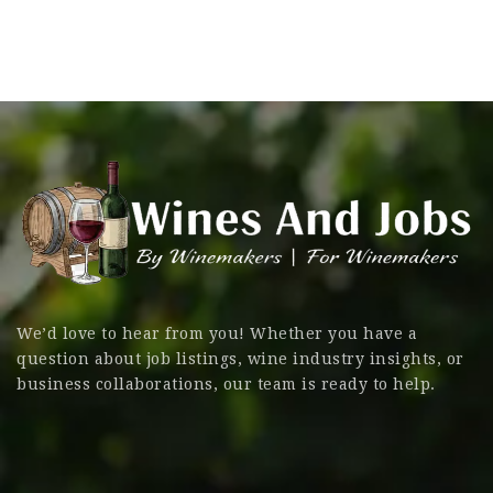
We’d love to hear from you! Whether you have a
question about job listings, wine industry insights, or
business collaborations, our team is ready to help.