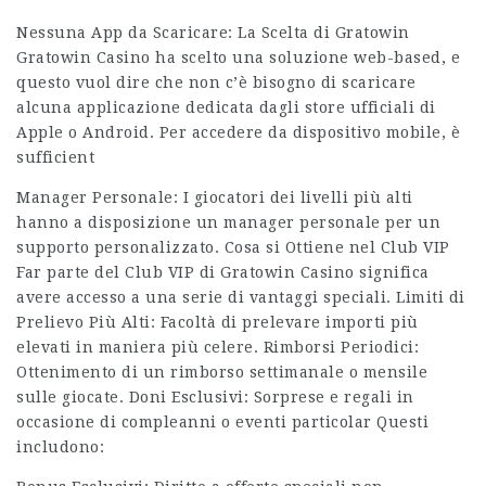
Nessuna App da Scaricare: La Scelta di Gratowin
Gratowin Casino ha scelto una soluzione web-based, e
questo vuol dire che non c’è bisogno di scaricare
alcuna applicazione dedicata dagli store ufficiali di
Apple o Android. Per accedere da dispositivo mobile, è
sufficient
Manager Personale: I giocatori dei livelli più alti
hanno a disposizione un manager personale per un
supporto personalizzato. Cosa si Ottiene nel Club VIP
Far parte del Club VIP di Gratowin Casino significa
avere accesso a una serie di vantaggi speciali. Limiti di
Prelievo Più Alti: Facoltà di prelevare importi più
elevati in maniera più celere. Rimborsi Periodici:
Ottenimento di un rimborso settimanale o mensile
sulle giocate. Doni Esclusivi: Sorprese e regali in
occasione di compleanni o eventi particolar Questi
includono: