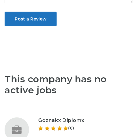
Post a Review
This company has no
active jobs
Goznakx Diplomx
(0)