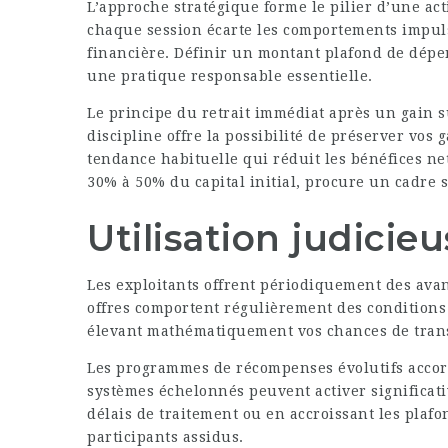
L’approche stratégique forme le pilier d’une acti
chaque session écarte les comportements impuls
financière. Définir un montant plafond de dépe
une pratique responsable essentielle.
Le principe du retrait immédiat après un gain s
discipline offre la possibilité de préserver vos 
tendance habituelle qui réduit les bénéfices ne
30% à 50% du capital initial, procure un cadre 
Utilisation judicieu
Les exploitants offrent périodiquement des avan
offres comportent régulièrement des conditions 
élevant mathématiquement vos chances de trans
Les programmes de récompenses évolutifs accorde
systèmes échelonnés peuvent activer significati
délais de traitement ou en accroissant les plaf
participants assidus.