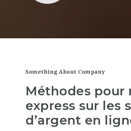
Something About Company
Méthodes pour r
express sur les 
d’argent en lign