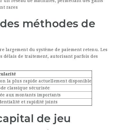
ur un réseau de machines, permettant des gains
nt rares
 des méthodes de
aire largement du système de paiement retenu. Les
 délais de traitement, autorisant parfois des
cularité
ion la plus rapide actuellement disponible
de classique sécurisée
ée aux montants importants
entialité et rapidité joints
capital de jeu