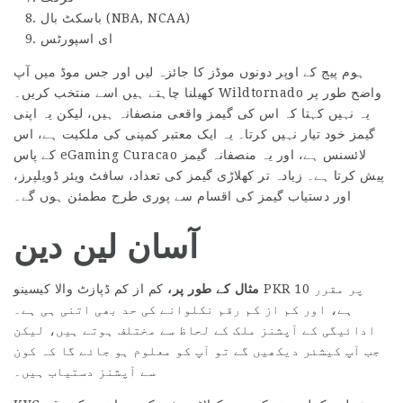
باسکٹ بال (NBA, NCAA)
ای اسپورٹس
ہوم پیج کے اوپر دونوں موڈز کا جائزہ لیں اور جس موڈ میں آپ
کھیلنا چاہتے ہیں اسے منتخب کریں۔ Wildtornado واضح طور پر
یہ نہیں کہتا کہ اس کی گیمز واقعی منصفانہ ہیں، لیکن یہ اپنی
گیمز خود تیار نہیں کرتا۔ یہ ایک معتبر کمپنی کی ملکیت ہے، اس
کے پاس eGaming Curacao لائسنس ہے، اور یہ منصفانہ گیمز
پیش کرتا ہے۔ زیادہ تر کھلاڑی گیمز کی تعداد، سافٹ ویئر ڈویلپرز،
اور دستیاب گیمز کی اقسام سے پوری طرح مطمئن ہوں گے۔
آسان لین دین
مثال کے طور پر،
کم از کم ڈپازٹ والا کیسینو PKR 10 پر مقرر
ہے، اور کم از کم رقم نکلوانے کی حد بھی اتنی ہی ہے۔
ادائیگی کے آپشنز ملک کے لحاظ سے مختلف ہوتے ہیں، لیکن
جب آپ کیشئر دیکھیں گے تو آپ کو معلوم ہو جائے گا کہ کون
سے آپشنز دستیاب ہیں۔