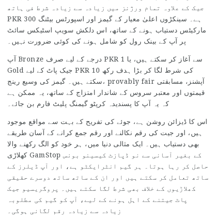
جیک کے علاوہ تمام ورژنز میں زیادہ سے زیادہ شرط فی ہاتھ
PKR 300 ہے۔ سینکڑوں اعلیٰ معیار کے گیمز اور اسپورٹس بیٹنگ
مارکیٹس دستیاب ہونے کے ساتھ، اس دلکش سویپ اسٹیکس سائٹ
پر آپ کے بینک رول کو شامل ہونے کی کوئی ضرورت نہیں۔
آپ Bronze درجے کے لیے صرف PKR 1 سے آغاز کر سکتے ہیں، یا
Gold جیک پاٹ کے لیے PKR 10 کی شرط لگا کر بڑا ہدف رکھ
سکتے ہیں۔ گیمز کی وسیع رینج، provably fair آپشنز، مسابقتی
قیمتوں اور معتبر سروس کے شاندار امتزاج کے ساتھ، یہ ممکن ہے
کہ یہ آپ کا پسندیدہ کرپٹو گیمنگ پلیٹ فارم بن جائے۔
اس کا ڈیزائن روشن ہے، جوئے کی تفریح کے بہت سے مواقع موجود
ہیں، اور جیت کی رقم نکالنے اور رقم جمع کرانے کے آسان طریقے
بھی دستیاب ہیں۔ ایک مثالی دنیا میں، ہر خود کو الگ رکھنے والا
کھلاڑی GamStop کے بغیر آسانی سے نو ڈپازٹ کیسینو بونس
حاصل کر رہا ہوتا۔ ہر گیم انٹرایکٹو ہے، اور آپ ڈیلرز کے
ساتھ تعامل کر سکتے ہیں اور ان کے ساتھ ساتھ دوسرے حقیقی
کھلاڑیوں کے خلاف بھی شرط لگا سکتے ہیں۔ پروگریسیو جیک
پاٹ جیتنے کے اہل ہونے کے لیے، آپ کو گیم کی مطلوبہ
زیادہ سے زیادہ رقم لگانی ہوگی۔