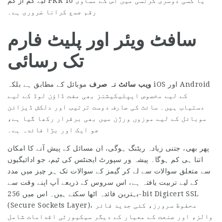
لیے کم از کم PKR 10 یا کسی دوسری کرنسی میں اس کے مساوی
رقم جمع کرانا ضروری ہے۔
سافٹ ویئر اور پلیٹ فارم
تک رسائی
ویب سائٹ نہ صرف
موبائل کے مطابق ہے بلکہ iOS اور Android
کے لیے مخصوص ایپلیکیشنز بھی مفت ڈاؤن لوڈ کے لیے
دستیاب ہیں۔ سائٹ کی صارف دوست ترتیب اور دلکش ڈیزائن
موبائل کے لیے موزوں ورژن میں بھی برقرار رکھا گیا ہے،
جو ایک اور بڑا فائدہ ہے۔
پھر بھی، جتنی زیادہ ریٹنگ ہوگی، ان مسائل کے پیش آنے کا امکان
اتنا ہی کم ہوگا۔ پیشہ ور سپورٹ ایجنٹس کی ٹیم، جو ادائیگیوں
سے متعلق سوالات سے لے کر گیمز کے سوالات تک ہر چیز میں مدد
کے لیے تربیت یافتہ ہے، اس سروس کے ذریعے آپ اپنے وقت سے
بہترین فائدہ اٹھا سکتے ہیں۔ اس میں 256-bit Digicert SSL
(Secure Sockets Layer)، محفوظ سرورز، کئی جدید فائر
والز، اور صنعت کے معیار کے دیگر سیکیورٹی اقدامات شامل