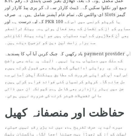
KYC عمل مکمل ہونے کے بعد، کھلاڑی بغیر کسی پابندی کے رقم
جمع اور نکلوا سکیں گے۔ ڈیبٹ کارڈز سے لے کر پری پیڈ کارڈز اور
ای-والٹس تک، تمام عام آپشنز شامل ہیں۔ یہ صرف Slots گیمز
کے لیے درست ہے اور PKR 100 یا کرپٹو کرنسی میں اس کے
مساوی کم از کم نقصان کے بعد فعال ہوتی ہے۔ بینک ٹرانسفر
بھی اُن کھلاڑیوں کے لیے دستیاب ہیں جو اپنے بینک اکاؤنٹس
سے براہِ راست لین دین کو ترجیح دیتے ہیں۔
یاد رکھیں کہ چیک کریں آیا آپ کا پسندیدہ payment provider آپ
کے ملک میں دستیاب ہے یا نہیں۔ البتہ یہ بات بھی واضح
رہے کہ وہ روایتی ادائیگی کے طریقے بھی قبول کرتے ہیں،
اس لیے آپ کو اپنی ضرورت کے مطابق بینکنگ آپشن آسانی سے
مل جائے گا۔ کرپٹو کرنسیاں کئی فوائد فراہم کرتی ہیں،
جن میں بہتر رازداری بھی شامل ہے، کیونکہ ان میں ذاتی
مالی تفصیلات شیئر کرنے کی ضرورت نہیں ہوتی۔
حفاظت اور منصفانہ کھیل
میرے لیے یہ صرف تفریح ہے، میں نے بڑی رقم نہیں جیتی،
لیکن کم از کم تھوڑا بہت جیتنا اچھا لگا۔ پاکستان بلیک