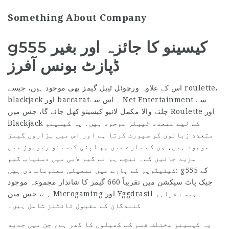
Something About Company
g555 کیسینو کا جائزہ اور بغیر
ڈپازٹ بونس آفرز
اس کے علاوہ ورچوئل ٹیبل گیمز بھی موجود ہیں، جیسے roulette،
blackjack اور baccarat۔ اس سے Net Entertainment سے
چلنے والا مکمل لائیو کیسینو کھل جائے گا، جس میں Roulette اور
Blackjack کے لیے متعدد ٹیبلز موجود ہیں۔ یہ کیسینو
متعدد زبانوں کو سپورٹ کرتا ہے اور اس میں ہزاروں گیمز
موجود ہیں، جن کے بارے میں ہم اپنی کیسینو ریویوز میں
مزید جانیں گے۔ نیچے ہم نے گیم لابی میں دستیاب گیم
کیٹیگریز کے بارے میں تفصیلی معلومات دی ہیں: g555 کے
جیک پاٹ سیکشن میں تقریباً 660 گیمز کا شاندار مجموعہ موجود
ہے، جس میں Microgaming اور Yggdrasil جیسے فراہم
کنندگان کے مقبول ٹائٹلز شامل ہیں۔
یہ کیسینو مختلف قسم کے کھیلوں کا گھر ہے، جن میں جدید