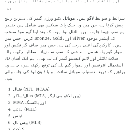
اور انتخاب کے لیے تقریباً ایک درجن مختلف آپشنز موجود
ہیں۔
شرائط و ضوابط
لاگو ہیں۔ موبائل
لائیو ورژن گیمز کی بہترین رینج
پیش کرتا ہے، جن میں وہ جیک پاٹ سلاٹس بھی شامل ہیں جنہیں
ہم سب جیتنا چاہتے ہیں۔ ٹائٹل لوڈ ہونے کے بعد اپنا گیم موڈ منتخب
کریں، جس میں Bronze، Gold، اور Silver کے آپشنز موجود
ہیں۔ کارکردگی اعلیٰ درجے کی ہے، جس میں صاف گرافکس اور
ہموار گیم پلے شامل ہے، حتیٰ کہ سب سے زیادہ مطالبہ رکھنے والے
3D سلاٹ ٹائٹلز اور لائیو کیسینو گیمز کے لیے بھی۔ ہم ایک آسان
استعمال انٹرفیس اور ہموار گیم پلے کی توقع رکھتے ہیں، چاہے وہ
براؤزر کے ذریعے دستیاب موبائل سائٹ ہو یا ڈاؤن لوڈ کی جانے والی
ایپ۔
فٹبال (NFL, NCAA)
فٹبال/ساکر (MLS, بین الاقوامی لیگز)
MMA اور باکسنگ
ہاکی (NHL)
ٹینس
بیس بال (MLB)
کرکٹ