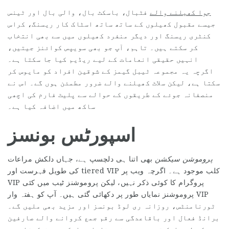
جوا کھیلنے والے
فٹبال، باسکٹ بال، والی بال اور ٹینس
جیسے مقبول کھیلوں کے ساتھ ساتھ اسٹاک کار ریسنگ، کراس
کنٹری ریسنگ اور دیگر منفرد کھیلوں میں سے بھی انتخاب
کر سکتے ہیں۔ تاہم، آپ جو بھی سویپس کوائنز جیتیں،
انہیں حقیقی انعامات کے لیے ریڈیم کیا جا سکتا ہے۔
اگرچہ یہ مجموعہ ٹیبل گیمز کے شوقین افراد کو مایوس کر
سکتا ہے، لیکن سلاٹ کھیلنے والے ضرور مطمئن ہوں گے۔ اس نے
منصفانہ جوئے کے طریقوں کے حوالے سے پلیٹ فارم کی اچھی
ساکھ میں اضافہ کیا ہے۔
اسپورٹس بونسز
پروموشن سیکشن
بھی اتنا ہی دلچسپ ہے، جہاں دلکش مراعات
کی طویل فہرست اور tiered VIP کلب موجود ہے۔ اگرچہ ویب پر
VIP پروگرام کا کوئی ذکر نہیں، لیکن پروموشنز ٹیب میں کئی
پروموشنز نمایاں طور پر دکھائی گئی ہیں۔ آپ کو ہفتہ وار VIP
ٹورنامنٹس، روزانہ ری لوڈ بونسز اور مزید بھی ملیں گے۔
برانڈ فعال اور باقاعدگی سے رقم جمع کروانے والے صارفین