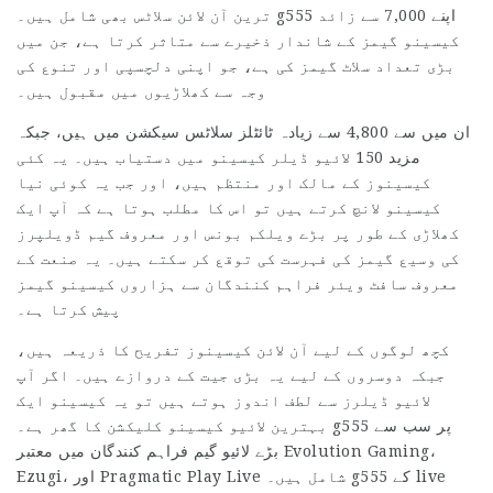
ترین آن لائن سلاٹس بھی شامل ہیں۔ g555 اپنے 7,000 سے زائد
کیسینو گیمز کے شاندار ذخیرے سے متاثر کرتا ہے، جن میں
بڑی تعداد سلاٹ گیمز کی ہے، جو اپنی دلچسپی اور تنوع کی
وجہ سے کھلاڑیوں میں مقبول ہیں۔
ان میں سے 4,800 سے زیادہ ٹائٹلز سلاٹس سیکشن میں ہیں، جبکہ
مزید 150 لائیو ڈیلر کیسینو میں دستیاب ہیں۔ یہ کئی
کیسینوز کے مالک اور منتظم ہیں، اور جب یہ کوئی نیا
کیسینو لانچ کرتے ہیں تو اس کا مطلب ہوتا ہے کہ آپ ایک
کھلاڑی کے طور پر بڑے ویلکم بونس اور معروف گیم ڈویلپرز
کی وسیع گیمز کی فہرست کی توقع کر سکتے ہیں۔ یہ صنعت کے
معروف سافٹ ویئر فراہم کنندگان سے ہزاروں کیسینو گیمز
پیش کرتا ہے۔
کچھ لوگوں کے لیے آن لائن کیسینوز تفریح کا ذریعہ ہیں،
جبکہ دوسروں کے لیے یہ بڑی جیت کے دروازے ہیں۔ اگر آپ
لائیو ڈیلرز سے لطف اندوز ہوتے ہیں تو یہ کیسینو ایک
بہترین لائیو کیسینو کلیکشن کا گھر ہے۔ g555 پر سب سے
بڑے لائیو گیم فراہم کنندگان میں معتبر Evolution Gaming،
Ezugi، اور Pragmatic Play Live شامل ہیں۔ g555 کے live