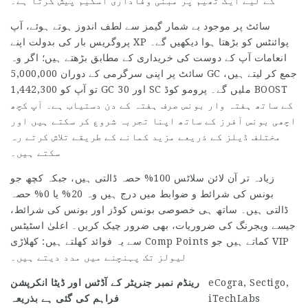
کے لیے ایک تھیم پر مبنی وفاداری اسکیم پیش کرتا ہے۔
سائٹ پر موجود بے شمار گیمز سے لطف اندوز ہوتے ہوئے، آپ
پروگریس بار کی بدولت اپنے XP پوائنٹس کو بڑھتا ہوا دیکھیں گے۔
انعامات آپ کے دوست کی خریداری کے مطابق بڑھتے ہیں؛ اگر وہ
سائٹ پر اپنی سرگرمی کے دوران 5,000,000 GC جمع کر لیتے ہیں،
تو آپ کو 1,442,300 GC اور 30 SC ملیں گے۔ پرومو کوڈ BOOST
کے ساتھ ہفتہ وار بونس صرف ہفتہ کے دن دستیاب ہے۔ آپ کچھ
اچھی بونس آفرز کے ساتھ اپنا تجربہ شروع کر سکتے ہیں اور
مختلف ڈیلز کے ذریعے مزید کمانے کے طریقے تلاش کرتے رہ
سکتے ہیں۔
زیادہ تر آن لائن سلاٹس 100% حصہ ڈالتی ہیں، جبکہ کچھ جو
بونس کی شرائط و ضوابط میں درج ہیں وہ 20% یا 0% حصہ
ڈالتی ہیں۔ ساتھ ہی خصوصی بونس کوڈز اور بونس کی شرائط،
جیسے ویجرنگ کی ضروریات، بھی ضرور چیک کریں۔ اعلیٰ اسٹیٹس
سے یہ فوائد کھلتے ہیں: کھلاڑی Comp Points کماتے ہیں جو VIP
لیولز تک پہنچنے میں مدد دیتے ہیں۔
eCogra, Sectigo,
رینڈم نمبر جنریٹر کے آڈٹس اور ڈیٹا انکرپشن
iTechLabs
فراہم کی گئی ہے بذریعہ