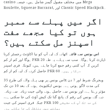
casino میں مختلف مقبول گیمز شامل ہیں، جیسے Mega
Roulette, Squeeze Baccarat, اور Classic Speed Blackjack۔
اگر میں پہلے سے ممبر
ہوں تو کیا مجھے مفت
اسپنز مل سکتے ہیں؟
اس بونس سے فائدہ
اٹھانے کے لیے آپ کو نیا اکاؤنٹ رجسٹر کرنا
ہوگا اور کم از کم PKR 20 ڈپازٹ کرنا ہوگا۔ سب سے پہلے، یہ طے
کریں کہ آپ کتنی رقم جمع کرنا چاہتے ہیں، کیونکہ فری اسپنز
حاصل کرنے کے لیے کم از کم PKR 60 درکار ہیں۔
اس بونس پر بھی پہلے والے کی طرح 35x ویجرنگ شرط اور 7 دن
کی مدت لاگو ہوتی ہے۔ بونس ایکٹیویٹ ہونے کے بعد 10 دن تک
مؤثر رہتا ہے، اور بونس سے حاصل ہونے والی جیت زیادہ سے زیادہ
دیے گئے بونس کی رقم کے پانچ گنا تک کیش آؤٹ کی جا سکتی ہے،
جبکہ فری اسپنز کی جیت PKR 100 کی حد تک آپ کے حقیقی
بیلنس میں منتقل کی جا سکتی ہے۔