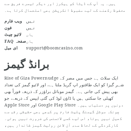
ہیں۔ یہ آپ کے ڈیٹا کو ہیکرز اور دیگر تیسرے فریق سے
محفوظ رکھنے کے لیے مضبوط انکرپشن بھی استعمال کرتا ہے۔
نہیں
ویب فارم
نہیں
فون
ہاں
لائیو چیٹ
ہاں
FAQ صفحہ
support@boomcasino.com
ای میل
برانڈ گیمز
Rise of Giza Powernudge ایک سلاٹ ہے جس میں مصر کے
شہر گیزا کو ایک طاقتور اپ گریڈ ملتا ہے، اور لائیو گیمز کی تعداد
بھی پیش کی جاتی ہے۔ گیمز موبائل براؤزر کے ذریعے فوراً بھی
کھیلی جا سکتی ہیں یا ڈاؤن لوڈ کی گئی ایپس کے ذریعے، جو
Apple Store اور Google Play Store دونوں پر دستیاب ہیں۔
چونکہ سوشل گیمنگ پلیٹ فارم پر کبھی بھی حقیقی رقم سے
کھیل نہیں ہوتا، اس لیے کسی لائسنس کی ضرورت نہیں ہوتی۔
کارکردگی کے لحاظ سے، آن لائن رولیٹ گیمز شاندار ہیں،