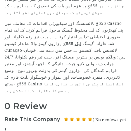
یہ عزم اس بات کی تصدیق کے لیے اہم ہے کہ g555 جائز ہے اور
سوشل کیسینو کے میدان میں نمایاں نظر آتا ہے۔
لائسنسنگ اور سیکیورٹی اقدامات کے معاملے میں، g555 Casino
اپنے کھلاڑیوں کے لیے محفوظ گیمنگ ماحول فراہم کرنے کے لیے تمام
ضروری احتیاطی تدابیر اختیار کرتا ہے۔ بہت تیز رقم نکلوانے اور
g555 ذمہ دارانہ
گیمنگ
ایک
ہزاروں گیمز والا شاندار کیسینو
Curaçao-لائسنس
یافتہ کیسینو ہے جس میں بہت سی خوبیاں
ہیں: ویلکم بونس پر بہترین میچنگ آفر، بہت تیز رقم نکلوانا، 24/7
جواب دینے والی لائیو چیٹ، ادائیگی کے اچھے آپشنز، اور معتبر
فراہم کنندگان کی ہزاروں گیمز کی بدولت بھرپور تنوع۔ وسیع
لائبریری، منفرد خصوصیات، اور ہموار و خوشگوار پلیٹ فارم کے
ساتھ، g555 Casino ایک ایسا کرپٹو جوا تجربہ فراہم کرتا
ہے جس کا مقابلہ کرنا مشکل ہے۔
0 Review
Rate This Company
( No reviews yet
)