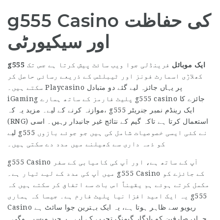
g555 Casino کی حفاظت
اور سیکیورٹی
g555 ایک موبائل
فرینڈلی جوا ویب سائٹ پیش کرتا ہے جس تک
کھلاڑی اسمارٹ فونز اور ٹیبلٹس کے ذریعے رسائی حاصل کر
سکتے ہیں۔ Playcasino پر یہاں جائزہ لیے گئے دو متبادل
iGaming پلیٹ فارمز کے ساتھ ہمارے g555 casino جائزے کا
موازنہ کرنے کے لیے۔ مزید یہ کہ، g555 ایک رینڈم نمبر جنریٹر
(RNG) استعمال کرتا ہے تاکہ گیم کے نتائج غیر جانبدار رہیں۔ اسی
لیے g555 نے کئی ایسی خصوصیات شامل کی ہیں جو جوئے بازوں
کو ذمہ داری سے کھیلنے میں مدد دے سکتی ہیں۔
g555 Casino آپ کے ساتھ ہے، اور آپ کی کامیابی کے سفر
میں آپ کی مدد کے لیے تیار ہے۔ g555 Casino کے جائزے کو
مکمل کرتے ہوئے ہم یقیناً اس بات سے اتفاق کر سکتے ہیں کہ
یہ ایک امید افزا نیا پلیٹ فارم ہے۔ جیسا کہ ہماری g555
Casino ریویو سے ظاہر ہوتا ہے، یہ ایک بہترین جوا سائٹ ہے
جہاں صارفین کو یادگار گیمنگ تجربے کے لیے ہر چیز میسر ہوگی۔