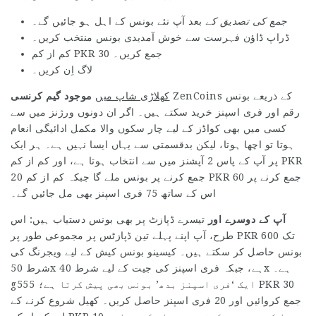
جمع کی تصدیق کے
بعد آپ نئے بونس کے اہل ہو جائیں گے۔
ڈراپ ڈاؤن فہرست سے خوش آمدیدی بونس منتخب کریں۔
کم از کم PKR 30 جمع کریں۔
لاگ اِن کریں۔
ZenCoins کے ذریعے بونس
کھلاڑی شاپ میں
موجود گیم کرنسی
رقم اور فری اسپنز خرید سکتے ہیں۔ اگر ان دونوں ورژنز میں سے
کسی میں بھی کواڈز کے لیے چار سکوں والا مکمل ادائیگی انعام
ہوتا تو اچھا ہوتا، لیکن بدقسمتی سے یہاں ایسا نہیں ہے۔ ہر ایک
پر آپ کے پاس 2 آپشنز میں سے انتخاب ہوتا ہے، اور کم از کم PKR
20 جمع کرنے پر بونس ملے گا جبکہ کم از کم PKR 60 جمع کرنے پر
اس کے ساتھ 75 فری اسپنز بھی مل جائیں گے۔
آپ کے دوسرے اور
تیسرے ڈپازٹ پر بھی بونس دستیاب ہیں: اس
طرح، آپ اپنے پہلے تین ڈپازٹس پر مجموعی طور پر PKR 600 تک
بونس حاصل کر سکتے ہیں۔ کیسینو بونس کیش کے لیے ویجرنگ کی
شرط 50x ہے، جبکہ فری اسپنز کی جیت کے لیے شرط 40x ہے۔
g555 ایک ‘فری اسپنز بدھ’ بونس بھی پیش کرتا ہے؛ PKR 30
جمع کروائیں اور 20 فری اسپنز حاصل کریں۔ کھیل شروع کرنے کے