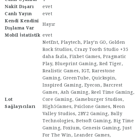
Nakit Dışarı
evet
Canlı Yayın
evet
Kendi Kendini
Hayır
Dışlama Var
Mobil İstatistik
evet
NetEnt, Playtech, Play’n GO, Golden
Rock Studios, Crazy Tooth Studio +35
daha fazla, Fixbet Games, Pragmatic
Play, Blueprint Gaming, Red Tiger,
Realistic Games, IGT, Rarestone
Gaming, GreenTube, Quickspin,
Inspired Gaming, Eyecon, Barcrest
Games, Ash Gaming, Reel Time Gaming,
Lot
Core Gaming, Gameburger Studios,
Sağlayıcıları
High5Games, Psiclone Games, Neon
Valley Studios, 2BY2 Gaming, Bally
Technologies, Betsoft Gaming, Big Time
Gaming, Foxium, Genesis Gaming, Just
For The Win, Leander Games,