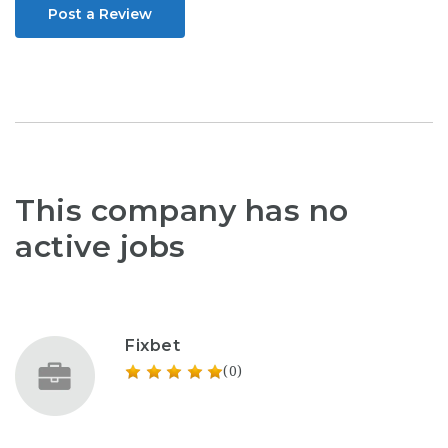
Post a Review
This company has no
active jobs
Fixbet
(0)