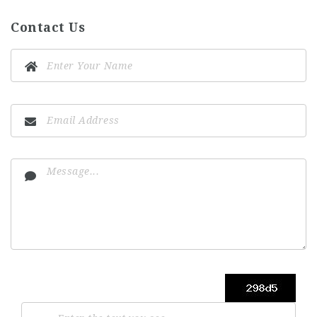
Contact Us