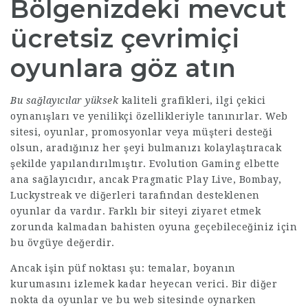
Bölgenizdeki mevcut
ücretsiz çevrimiçi
oyunlara göz atın
Bu sağlayıcılar yüksek
kaliteli grafikleri, ilgi çekici
oynanışları ve yenilikçi özellikleriyle tanınırlar. Web
sitesi, oyunlar, promosyonlar veya müşteri desteği
olsun, aradığınız her şeyi bulmanızı kolaylaştıracak
şekilde yapılandırılmıştır. Evolution Gaming elbette
ana sağlayıcıdır, ancak Pragmatic Play Live, Bombay,
Luckystreak ve diğerleri tarafından desteklenen
oyunlar da vardır. Farklı bir siteyi ziyaret etmek
zorunda kalmadan bahisten oyuna geçebileceğiniz için
bu övgüye değerdir.
Ancak işin püf noktası şu: temalar, boyanın
kurumasını izlemek kadar heyecan verici. Bir diğer
nokta da oyunlar ve bu web sitesinde oynarken