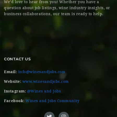
We’d love to hear from you! Whether you have a
question about job listings, wine industry insights, or
business collaborations, our team is ready to help.
CONTACT US
Email:
info@winesandjobs.com
Website:
www.winesandjobs.com
Instagram:
@Wines and Jobs
Facebook:
Wines and Jobs Community