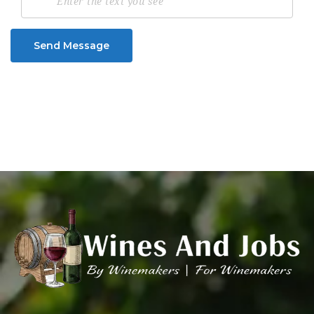
Send Message