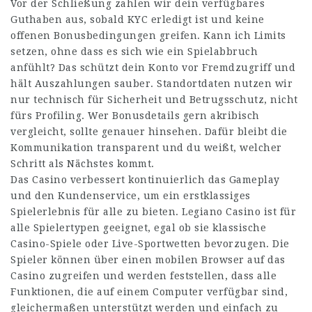
Vor der Schließung zahlen wir dein verfügbares
Guthaben aus, sobald KYC erledigt ist und keine
offenen Bonusbedingungen greifen. Kann ich Limits
setzen, ohne dass es sich wie ein Spielabbruch
anfühlt? Das schützt dein Konto vor Fremdzugriff und
hält Auszahlungen sauber. Standortdaten nutzen wir
nur technisch für Sicherheit und Betrugsschutz, nicht
fürs Profiling. Wer Bonusdetails gern akribisch
vergleicht, sollte genauer hinsehen. Dafür bleibt die
Kommunikation transparent und du weißt, welcher
Schritt als Nächstes kommt.
Das Casino verbessert kontinuierlich das Gameplay
und den Kundenservice, um ein erstklassiges
Spielerlebnis für alle zu bieten. Legiano Casino ist für
alle Spielertypen geeignet, egal ob sie klassische
Casino-Spiele oder Live-Sportwetten bevorzugen. Die
Spieler können über einen mobilen Browser auf das
Casino zugreifen und werden feststellen, dass alle
Funktionen, die auf einem Computer verfügbar sind,
gleichermaßen unterstützt werden und einfach zu