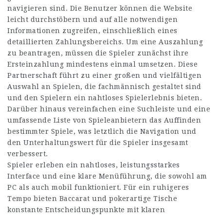
navigieren sind. Die Benutzer können die Website
leicht durchstöbern und auf alle notwendigen
Informationen zugreifen, einschließlich eines
detaillierten Zahlungsbereichs. Um eine Auszahlung
zu beantragen, müssen die Spieler zunächst ihre
Ersteinzahlung mindestens einmal umsetzen. Diese
Partnerschaft führt zu einer großen und vielfältigen
Auswahl an Spielen, die fachmännisch gestaltet sind
und den Spielern ein nahtloses Spielerlebnis bieten.
Darüber hinaus vereinfachen eine Suchleiste und eine
umfassende Liste von Spieleanbietern das Auffinden
bestimmter Spiele, was letztlich die Navigation und
den Unterhaltungswert für die Spieler insgesamt
verbessert.
Spieler erleben ein nahtloses, leistungsstarkes
Interface und eine klare Menüführung, die sowohl am
PC als auch mobil funktioniert. Für ein ruhigeres
Tempo bieten Baccarat und pokerartige Tische
konstante Entscheidungspunkte mit klaren