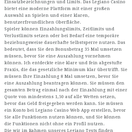
Einsatzbezeichnungen und Limits. Das Legiano Casino
bietet eine moderne Plattform mit einer großen
Auswahl an Spielen und einer klaren,
benutzerfreundlichen Oberfläche.
Spieler können Einzahlungslimits, Zeitlimits und
Verlustlimits setzen oder bei Bedarf eine temporäre
beziehungsweise dauerhafte Selbstsperre nutzen. Das
bedeutet, dass Sie den Bonusbetrag 35 Mal umsetzen
müssen, bevor Sie eine Auszahlung vornehmen
können. Ich entdeckte eine klare und fein abgestufte
Praxis, die das gesetzliche Minimum klar übertrifft. Sie
müssen Ihre Einzahlung 8 Mal umsetzen, bevor Sie
eine Auszahlung beantragen können. Sie müssen den
gesamten Betrag einmal nach der Einzahlung mit einer
Quote von mindestens 1,50 auf alle Wetten setzen,
bevor das Geld freigegeben werden kann. Sie müssen
ein Konto bei
Legiano Casino Web App
erstellen, bevor
Sie alle Funktionen nutzen können, und Sie können
die Funktionen nicht ohne ein Profil nutzen.
Die wir im Rahmen unseres Legiano Tests finden