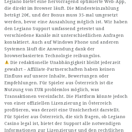
Legiano bietet eine hervorragend optimierte Web-App,
die direkt im Browser läuft. Die Mindesteinzahlung
beträgt 20€, und der Bonus muss 35-mal umgesetzt
werden, bevor eine Auszahlung möglich ist. Wir haben
den Legiano Support umfassend getestet und
verschiedene Kanäle mit unterschiedlichen Anfragen
kontaktiert. Auch auf Windows Phone und anderen
Systemen läuft die Anwendung dank der
browserbasierten Technologie reibungslos.
Die redaktionelle Unabhängigkeit bleibt jederzeit
gewahrt – Affiliate-Partnerschaften haben keinen
Einfluss auf unsere Inhalte, Bewertungen oder
Empfehlungen. Für Spieler aus Österreich ist die
Nutzung von EUR problemlos möglich, was
Transaktionen vereinfacht. Die Plattform könnte jedoch
von einer offiziellen Lizenzierung in Österreich
profitieren, was derzeit eine Unsicherheit darstellt.
Für Spieler aus Österreich, die sich fragen, ob
Legiano
Casino legal
ist, bietet der Support alle notwendigen
Informationen zur Lizenzierung und den rechtlichen