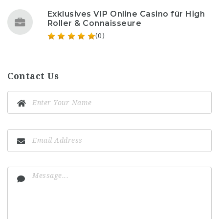
Exklusives VIP Online Casino für High
Roller & Connaisseure
(0)
Contact Us