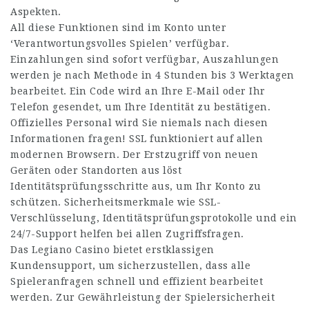
Aspekten.
All diese Funktionen sind im Konto unter
‘Verantwortungsvolles Spielen’ verfügbar.
Einzahlungen sind sofort verfügbar, Auszahlungen
werden je nach Methode in 4 Stunden bis 3 Werktagen
bearbeitet. Ein Code wird an Ihre E-Mail oder Ihr
Telefon gesendet, um Ihre Identität zu bestätigen.
Offizielles Personal wird Sie niemals nach diesen
Informationen fragen! SSL funktioniert auf allen
modernen Browsern. Der Erstzugriff von neuen
Geräten oder Standorten aus löst
Identitätsprüfungsschritte aus, um Ihr Konto zu
schützen. Sicherheitsmerkmale wie SSL-
Verschlüsselung, Identitätsprüfungsprotokolle und ein
24/7-Support helfen bei allen Zugriffsfragen.
Das Legiano Casino bietet erstklassigen
Kundensupport, um sicherzustellen, dass alle
Spieleranfragen schnell und effizient bearbeitet
werden. Zur Gewährleistung der Spielersicherheit