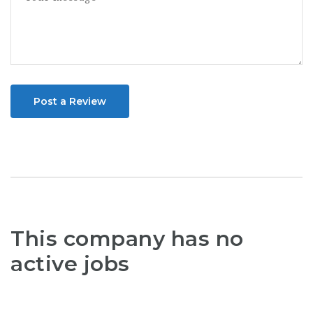
Post a Review
This company has no
active jobs