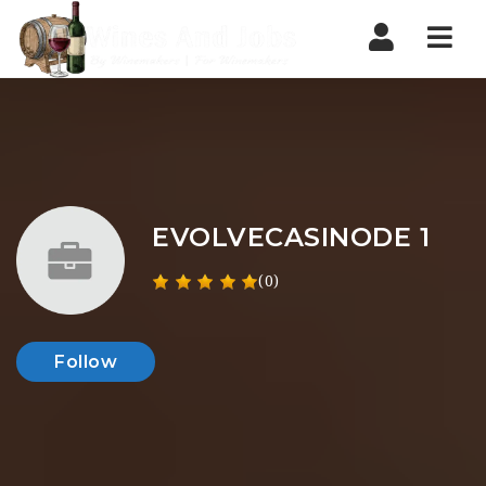
Nav
EVOLVECASINODE 1
(0)
Follow