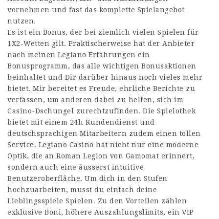
vornehmen und fast das komplette Spielangebot
nutzen.
Es ist ein Bonus, der bei ziemlich vielen Spielen für
1X2-Wetten gilt. Praktischerweise hat der Anbieter
nach meinen Legiano Erfahrungen ein
Bonusprogramm, das alle wichtigen Bonusaktionen
beinhaltet und Dir darüber hinaus noch vieles mehr
bietet. Mir bereitet es Freude, ehrliche Berichte zu
verfassen, um anderen dabei zu helfen, sich im
Casino-Dschungel zurechtzufinden. Die Spielothek
bietet mit einem 24h Kundendienst und
deutschsprachigen Mitarbeitern zudem einen tollen
Service. Legiano Casino hat nicht nur eine moderne
Optik, die an Roman Legion von Gamomat erinnert,
sondern auch eine äusserst intuitive
Benutzeroberfläche. Um dich in den Stufen
hochzuarbeiten, musst du einfach deine
Lieblingsspiele Spielen. Zu den Vorteilen zählen
exklusive Boni, höhere Auszahlungslimits, ein VIP