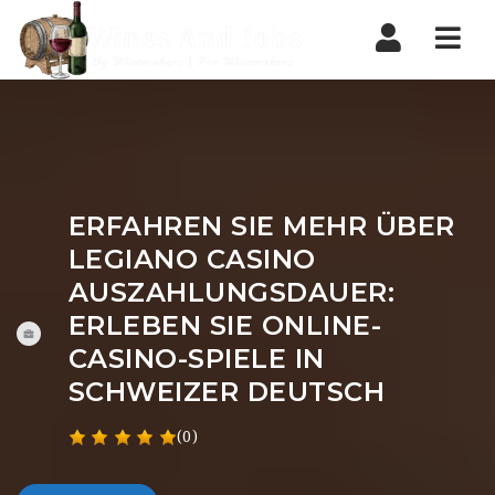
Nav
ERFAHREN SIE MEHR ÜBER
LEGIANO CASINO
AUSZAHLUNGSDAUER:
ERLEBEN SIE ONLINE-
CASINO-SPIELE IN
SCHWEIZER DEUTSCH
(0)