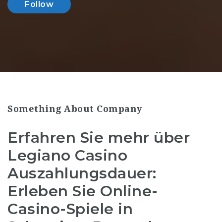
Follow
Something About Company
Erfahren Sie mehr über
Legiano Casino
Auszahlungsdauer:
Erleben Sie Online-
Casino-Spiele in