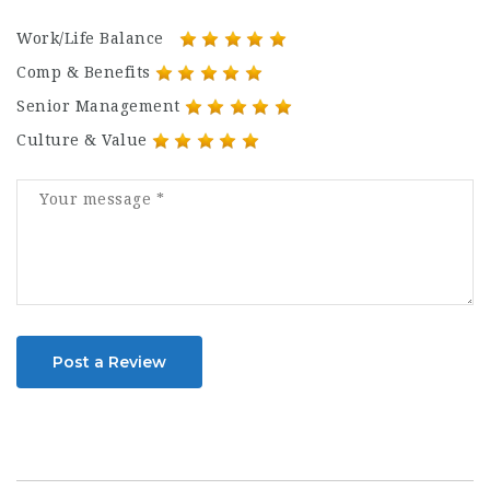
Work/Life Balance
Comp & Benefits
Senior Management
Culture & Value
Post a Review