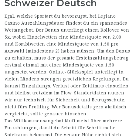
Schweizer Deutsch
Egal, welche Sportart du bevorzugst, bei
Legiano
Casino Auszahlungsdauer
findest du ein spannendes
Wettangebot. Der Bonus unterliegt einem Rollover von
5x, wobei Einzelwetten eine Mindestquote von 2.00
und Kombiwetten eine Mindestquote von 1.50 pro
Auswahl (mindestens 2) haben müssen. Um den Bonus
zu erhalten, muss der gesamte Ersteinzahlungsbetrag
erstmal einmal mit einer Mindestquote von 1.50
umgesetzt werden. Online-Glücksspiel unterliegt in
vielen Ländern strengen
gesetzlichen
Regelungen. Du
kannst Einzahlungs, Verlust oder
Zeitlimits einstellen
und bleibst trotzdem im Flow. Standortdaten nutzen
wir nur technisch für Sicherheit und Betrugsschutz,
nicht fürs Profiling. Wer Bonusdetails gern akribisch
vergleicht, sollte genauer hinsehen.
Das Willkommensangebot läuft meist über mehrere
Einzahlungen, damit du Schritt für Schritt mehr
Spielraum bekommst. Die genaue Höhe richtet sich