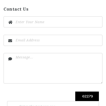
Contact Us