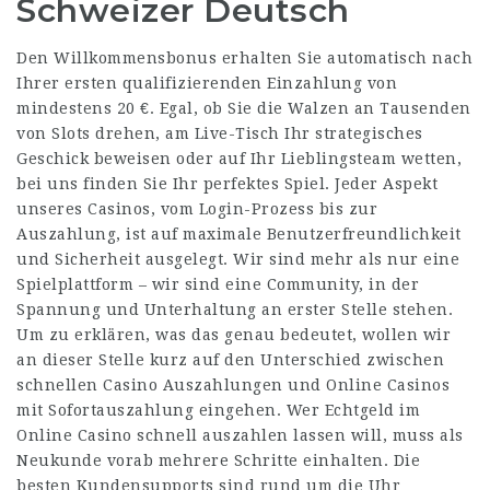
Schweizer Deutsch
Den Willkommensbonus erhalten Sie automatisch nach
Ihrer ersten qualifizierenden Einzahlung von
mindestens 20 €. Egal, ob Sie die Walzen an Tausenden
von Slots drehen, am Live-Tisch Ihr strategisches
Geschick beweisen oder auf Ihr Lieblingsteam wetten,
bei uns finden Sie Ihr perfektes Spiel. Jeder Aspekt
unseres Casinos, vom Login-Prozess bis zur
Auszahlung, ist auf maximale Benutzerfreundlichkeit
und Sicherheit ausgelegt. Wir sind mehr als nur eine
Spielplattform – wir sind eine Community, in der
Spannung und Unterhaltung an erster Stelle stehen.
Um zu erklären, was das genau bedeutet, wollen wir
an dieser Stelle kurz auf den Unterschied zwischen
schnellen Casino Auszahlungen und Online Casinos
mit Sofortauszahlung
eingehen
. Wer Echtgeld im
Online Casino schnell auszahlen lassen will, muss als
Neukunde vorab mehrere Schritte einhalten. Die
besten Kundensupports sind rund um die Uhr