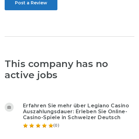
Post a Review
This company has no
active jobs
Erfahren Sie mehr über Legiano Casino
Auszahlungsdauer: Erleben Sie Online-
Casino-Spiele in Schweizer Deutsch
(0)