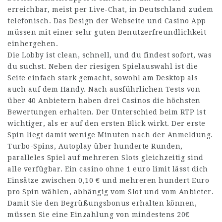
erreichbar, meist per Live-Chat, in Deutschland zudem
telefonisch. Das Design der Webseite und Casino App
müssen mit einer sehr guten Benutzerfreundlichkeit
einhergehen.
Die Lobby ist clean, schnell, und du
findest
sofort, was
du suchst. Neben der riesigen Spielauswahl ist die
Seite einfach stark gemacht, sowohl am Desktop als
auch auf dem Handy. Nach ausführlichen Tests von
über 40 Anbietern haben drei Casinos die höchsten
Bewertungen erhalten. Der Unterschied beim RTP ist
wichtiger, als er auf den ersten Blick wirkt. Der erste
Spin liegt damit wenige Minuten nach der Anmeldung.
Turbo-Spins, Autoplay über hunderte Runden,
paralleles Spiel auf mehreren Slots gleichzeitig sind
alle verfügbar. Ein casino ohne 1 euro limit lässt dich
Einsätze zwischen 0,10 € und mehreren hundert Euro
pro Spin wählen, abhängig vom Slot und vom Anbieter.
Damit Sie den Begrüßungsbonus erhalten können,
müssen Sie eine Einzahlung von mindestens 20€