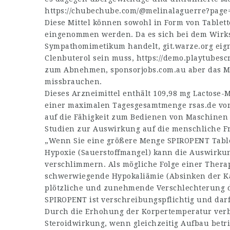
https://chubechube.com/@melinalaguerre?page
Diese Mittel können sowohl in Form von Tablet
eingenommen werden. Da es sich bei dem Wirk
Sympathomimetikum handelt,
git.warze.org
eign
Clenbuterol sein muss,
https://demo.playtubes
zum Abnehmen,
sponsorjobs.com.au
aber das Mi
missbrauchen.
Dieses Arzneimittel enthält 109,98 mg Lactose-
einer maximalen Tagesgesamtmenge
rsas.de
von
auf die Fähigkeit zum Bedienen von Maschinen
Studien zur Auswirkung auf die menschliche Fr
„Wenn Sie eine größere Menge SPIROPENT Table
Hypoxie (Sauerstoffmangel) kann die Auswirku
verschlimmern. Als mögliche Folge einer Ther
schwerwiegende Hypokaliämie (Absinken der Ka
plötzliche und zunehmende Verschlechterung 
SPIROPENT ist verschreibungspflichtig und da
Durch die Erhohung der Korpertemperatur verb
Steroidwirkung, wenn gleichzeitig Aufbau betri