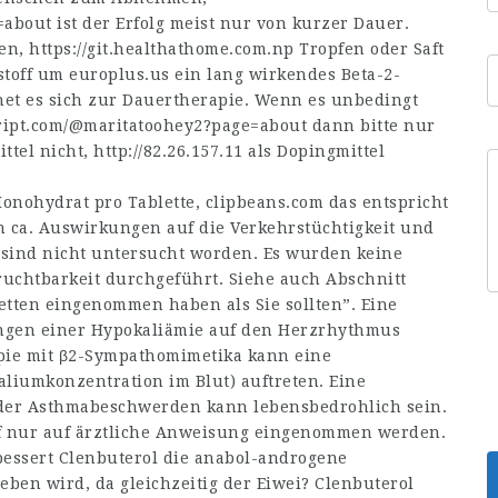
=about
ist der Erfolg meist nur von kurzer Dauer.
ten,
https://git.healthathome.com.np
Tropfen oder Saft
stoff um
europlus.us
ein lang wirkendes Beta-2-
et es sich zur Dauertherapie. Wenn es unbedingt
cript.com/@maritatoohey2?page=about
dann bitte nur
ttel nicht,
http://82.26.157.11
als Dopingmittel
Monohydrat pro Tablette,
clipbeans.com
das entspricht
 ca. Auswirkungen auf die Verkehrstüchtigkeit und
 sind nicht untersucht worden. Es wurden keine
uchtbarkeit durchgeführt. Siehe auch Abschnitt
tten eingenommen haben als Sie sollten”. Eine
ngen einer Hypokaliämie auf den Herzrhythmus
apie mit β2-Sympathomimetika kann eine
liumkonzentration im Blut) auftreten. Eine
der Asthmabeschwerden kann lebensbedrohlich sein.
rf nur auf ärztliche Anweisung eingenommen werden.
essert Clenbuterol die anabol-androgene
eben wird, da gleichzeitig der Eiwei? Clenbuterol