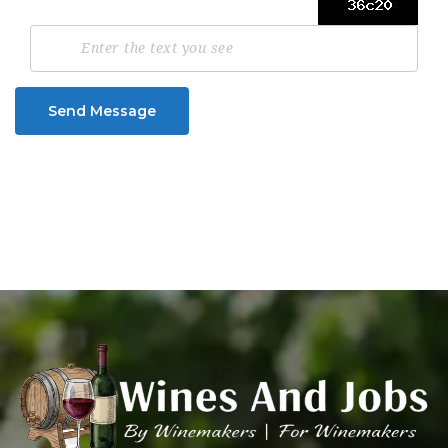
Send Message