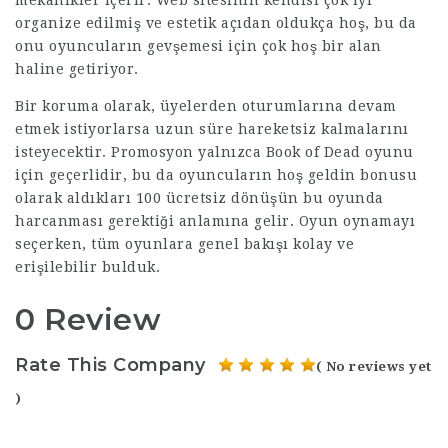
mekanikler içerir. Web sitesinin kendisi çok iyi
organize edilmiş ve estetik açıdan oldukça hoş, bu da
onu oyuncuların gevşemesi için çok hoş bir alan
haline getiriyor.
Bir koruma olarak, üyelerden oturumlarına devam
etmek istiyorlarsa uzun süre hareketsiz kalmalarını
isteyecektir. Promosyon yalnızca Book of Dead oyunu
için geçerlidir, bu da oyuncuların hoş geldin bonusu
olarak aldıkları 100 ücretsiz dönüşün bu oyunda
harcanması gerektiği anlamına gelir. Oyun oynamayı
seçerken, tüm oyunlara genel bakışı kolay ve
erişilebilir bulduk.
0 Review
Rate This Company
( No reviews yet
)