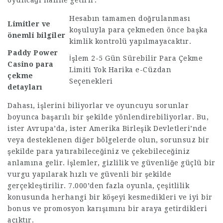
oyuncağı haline getirir.
Hesabın tamamen doğrulanması
Limitler ve
koşuluyla para çekmeden önce başka
önemli bilgiler
kimlik kontrolü yapılmayacaktır.
Paddy Power
İşlem 2-5 Gün Sürebilir Para Çekme
Casino para
Limiti Yok Harika e-Cüzdan
çekme
Seçenekleri
detayları
Dahası, işlerini biliyorlar ve oyuncuyu sorunlar
boyunca başarılı bir şekilde yönlendirebiliyorlar. Bu,
ister Avrupa’da, ister Amerika Birleşik Devletleri’nde
veya desteklenen diğer bölgelerde olun, sorunsuz bir
şekilde para yatırabileceğiniz ve çekebileceğiniz
anlamına gelir. İşlemler, gizlilik ve güvenliğe güçlü bir
vurgu yapılarak hızlı ve güvenli bir şekilde
gerçekleştirilir. 7.000’den fazla oyunla, çeşitlilik
konusunda herhangi bir köşeyi kesmedikleri ve iyi bir
bonus ve promosyon karışımını bir araya getirdikleri
açıktır.