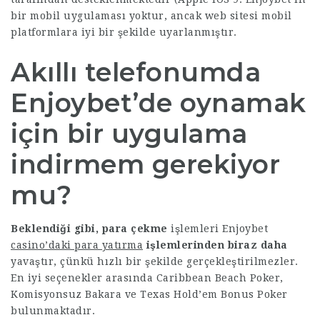
bir mobil uygulaması yoktur, ancak web sitesi mobil
platformlara iyi bir şekilde uyarlanmıştır.
Akıllı telefonumda
Enjoybet’de oynamak
için bir uygulama
indirmem gerekiyor
mu?
Beklendiği gibi, para çekme
işlemleri
Enjoybet
casino’daki para yatırma
işlemlerinden biraz daha
yavaştır, çünkü hızlı bir şekilde gerçekleştirilmezler.
En iyi seçenekler arasında Caribbean Beach Poker,
Komisyonsuz Bakara ve Texas Hold’em Bonus Poker
bulunmaktadır.