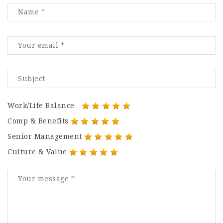
Work/Life Balance
Comp & Benefits
Senior Management
Culture & Value