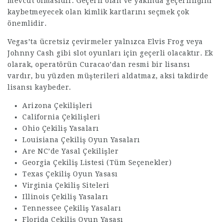
mevcut olmasıdır. Geçerli olan ve yakında geçerliliğini
kaybetmeyecek olan kimlik kartlarını seçmek çok
önemlidir.
Vegas’ta ücretsiz çevirmeler yalnızca Elvis Frog veya
Johnny Cash gibi slot oyunları için geçerli olacaktır. Ek
olarak, operatörün Curacao’dan resmi bir lisansı
vardır, bu yüzden müşterileri aldatmaz, aksi takdirde
lisansı kaybeder.
Arizona Çekilişleri
California Çekilişleri
Ohio Çekiliş Yasaları
Louisiana Çekiliş Oyun Yasaları
Are NC’de Yasal Çekilişler
Georgia Çekiliş Listesi (Tüm Seçenekler)
Texas Çekiliş Oyun Yasası
Virginia Çekiliş Siteleri
Illinois Çekiliş Yasaları
Tennessee Çekiliş Yasaları
Florida Çekiliş Oyun Yasası