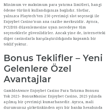
Minimum ve maksimum para yatırma limitleri, hangi
ödeme türünü kullandığınıza bağlıdır. Slotlar,
yalnızca Playtech’ten 250 çevrimiçi slot seçeneği ile
Enjoybet Casino’nun ana cazibe merkezidir. Ayrıca,
PCI/DSS düzenlemesine uyan neredeyse tüm
seçeneklerle güvenlidirler. Ancak yine de, internetteki
diğer casinolarla karşılaştırıldığında kapsamlı bir
teklif yoktur.
Bonus Teklifler – Yeni
Gelenlere Özel
Avantajlar
GambleAware Enjoybet Casino Para Yatırma Bonusu
Yok 2025- BonusManiac Enjoybet Casino, 2025 yılında
açılmış bir çevrimiçi kumarhanedir. Ayrıca, mali
durumunuz şirketinkinden ayrı bir banka hesabında