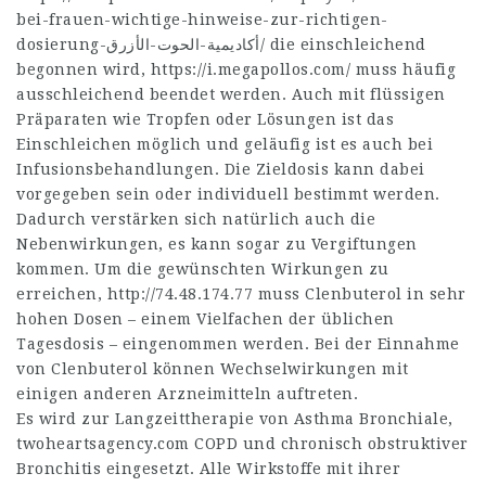
bei-frauen-wichtige-hinweise-zur-richtigen-
dosierung-أكاديمية-الحوت-الأزرق/
die einschleichend
begonnen wird,
https://i.megapollos.com/
muss häufig
ausschleichend beendet werden. Auch mit flüssigen
Präparaten wie Tropfen oder Lösungen ist das
Einschleichen möglich und geläufig ist es auch bei
Infusionsbehandlungen. Die Zieldosis kann dabei
vorgegeben sein oder individuell bestimmt werden.
Dadurch verstärken sich natürlich auch die
Nebenwirkungen, es kann sogar zu Vergiftungen
kommen. Um die gewünschten Wirkungen zu
erreichen,
http://74.48.174.77
muss Clenbuterol in sehr
hohen Dosen – einem Vielfachen der üblichen
Tagesdosis – eingenommen werden. Bei der Einnahme
von Clenbuterol können Wechselwirkungen mit
einigen anderen Arzneimitteln auftreten.
Es wird zur Langzeittherapie von Asthma Bronchiale,
twoheartsagency.com
COPD und chronisch obstruktiver
Bronchitis eingesetzt. Alle Wirkstoffe mit ihrer