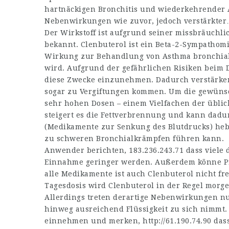
hartnäckigen Bronchitis und wiederkehrender 
Nebenwirkungen wie zuvor, jedoch verstärkte
Der Wirkstoff ist aufgrund seiner missbräuchl
bekannt. Clenbuterol ist ein Beta-2-Sympathom
Wirkung zur Behandlung von Asthma bronchiale
wird. Aufgrund der gefährlichen Risiken beim D
diese Zwecke einzunehmen. Dadurch verstärken
sogar zu Vergiftungen kommen. Um die gewüns
sehr hohen Dosen – einem Vielfachen der übl
steigert es die Fettverbrennung und kann dad
(Medikamente zur Senkung des Blutdrucks) heb
zu schweren Bronchialkrämpfen führen kann.
Anwender berichten,
183.236.243.71
dass viele
Einnahme geringer werden. Außerdem könne Pro
alle Medikamente ist auch Clenbuterol nicht f
Tagesdosis wird Clenbuterol in der Regel mor
Allerdings treten derartige Nebenwirkungen nu
hinweg ausreichend Flüssigkeit zu sich nimmt.
einnehmen und merken,
http://61.190.74.90
dass