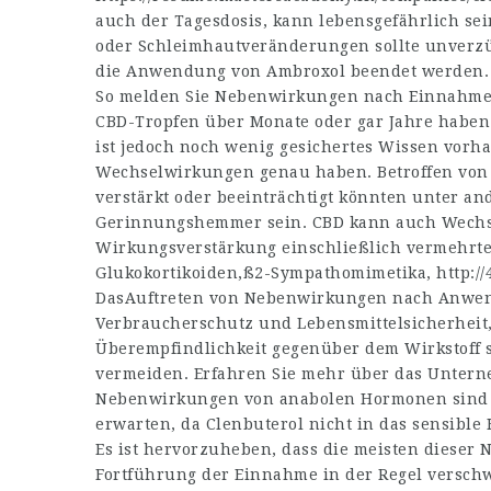
auch der Tagesdosis, kann lebensgefährlich sei
oder Schleimhautveränderungen sollte unverzüg
die Anwendung von Ambroxol beendet werden.
So melden Sie Nebenwirkungen nach Einnahme
CBD-Tropfen über Monate oder gar Jahre haben 
ist jedoch noch wenig gesichertes Wissen vorh
Wechselwirkungen genau haben. Betroffen von
verstärkt oder beeinträchtigt könnten unter a
Gerinnungshemmer sein. CBD kann auch Wechs
Wirkungsverstärkung einschließlich vermehrt
Glukokortikoiden,ß2-Sympathomimetika,
http://
DasAuftreten von Nebenwirkungen nach Anwend
Verbraucherschutz und Lebensmittelsicherheit
Überempfindlichkeit gegenüber dem Wirkstoff s
vermeiden. Erfahren Sie mehr über das Unter
Nebenwirkungen von anabolen Hormonen sind d
erwarten, da Clenbuterol nicht in das sensibl
Es ist hervorzuheben, dass die meisten dieser
Fortführung der Einnahme in der Regel versc