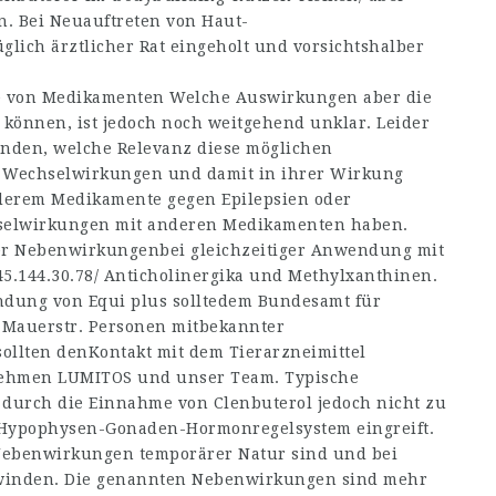
n. Bei Neuauftreten von Haut-
lich ärztlicher Rat eingeholt und vorsichtshalber
 von Medikamenten Welche Auswirkungen aber die
können, ist jedoch noch weitgehend unklar. Leider
anden, welche Relevanz diese möglichen
 Wechselwirkungen und damit in ihrer Wirkung
nderem Medikamente gegen Epilepsien oder
elwirkungen mit anderen Medikamenten haben.
er Nebenwirkungenbei gleichzeitiger Anwendung mit
45.144.30.78/
Anticholinergika und Methylxanthinen.
ung von Equi plus solltedem Bundesamt für
,Mauerstr. Personen mitbekannter
ollten denKontakt mit dem Tierarzneimittel
nehmen LUMITOS und unser Team. Typische
urch die Einnahme von Clenbuterol jedoch nicht zu
e Hypophysen-Gonaden-Hormonregelsystem eingreift.
 Nebenwirkungen temporärer Natur sind und bei
hwinden. Die genannten Nebenwirkungen sind mehr