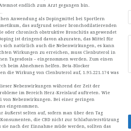
Atemnot endlich zum Arzt gegangen bin.
r…
ichen Anwendung als Dopingmittel bei Sportlern
imetikum, das aufgrund seiner bronchodilatierenden
 oder chronisch obstruktive Bronchitis angewendet
oping ist dringend davon abzuraten, das Mittel für
 sich natürlich auch die Nebenwirkungen, es kann
chten Wirkungen zu erreichen, muss Clenbuterol in
ichen Tagesdosis – eingenommen werden. Zum einen
urch beim Abnehmen helfen. Beta-Blocker
en die Wirkung von Clenbuterol auf,
1.95.221.174
was
 dieser Nebenwirkungen während der Zeit der
bleme im Bereich Herz-Kreislauf auftreten. Wie
rei von Nebenwirkungen. Bei einer geringen
gens eingenommen.
r äußerst selten auf, sofern man über den Tag
 Konsumenten, die CBD nicht zur Schlafunterstützung
 sie nach der Einnahme müde werden, sollten das