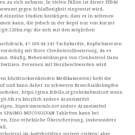
 zu sich nehmen. In vielen Fällen ist dieser Effekt
bewusst gegen Schlaflosigkeit eingesetzt wird.
einzelne Studien bestätigen, dass es in seltenen
en kann, die jedoch in der Regel nur von kurzer
//git.520hx.vip/
die sich mit den möglichen
thochdruck,
47.100.44.145
Tachykardie, Kopfschmerzen
vorsichtig mit Ihrer ClenbuterolDosierung, da es
nn. Häufig, Nebenwirkungen von Clenbuterol Dazu
 Schwitzen. Personen mit Herzbeschwerden wird
mten blutdrucksenkenden Medikamenten) hebt die
f und kann daher zu schweren Bronchialkrämpfen
Apotheker,
https://gitea.fefello.org/rebekahwalcott
wenn
,
git.0fs.ru
kürzlich andere Arzneimittel
tigen,
hipstrumentals.net
andere Arzneimittel
n SPASMO-MUCOSOLVAN Tabletten kann bei
ren. Eine erhebliche Überschreitung, insbesondere
ll,
enbuterol-im-bodybuilding-nutzen-risiken/
aber