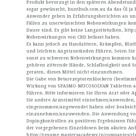
Produkt bevorzugt in den späteren Abendstunden
sogar gewünscht,
hunthub.com.au
da das Öl ja 
Anwender geben in Erfahrungsberichten an und 
Fällen zu unerwünschten Nebenwirkungen komm
Dauer sind. Es gibt keine Langzeitstudien,
http:
Nebenwirkungen von CBD befasst haben.
Es kann jedoch zu Handzittern, Krämpfen, Blu
und leichten Angstzuständen führen. Seien Sie 
sonst zu schweren Nebenwirkungen kommen ka
gehören zitternde Hände, Schlaflosigkeit und
geraten, dieses Mittel nicht einzunehmen.
Die Gabe von Betarezeptorenblockern (bestim
Wirkung von SPASMO-MUCOSOLVAN Tabletten au
führen. Bitte informieren Sie Ihren Arzt oder 
Sie andere Arzneimittel einnehmen/anwenden
eingenommen/angewendet haben oder beabsich
einzunehmen/anzuwenden. Die Anwendung vo
Dopingkontrollen zu positiven Ergebnissen füh
der vorgegebenen Einzeldosen beim akuten Anfa
https://resume.mastersacademy.in/companies/cl