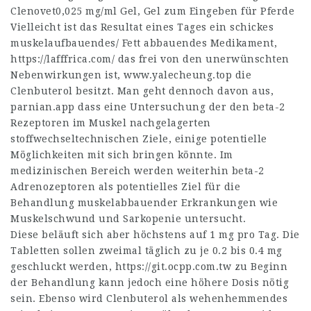
Clenovet0,025 mg/ml Gel, Gel zum Eingeben für Pferde
Vielleicht ist das Resultat eines Tages ein schickes
muskelaufbauendes/ Fett abbauendes Medikament,
https://lafffrica.com/
das frei von den unerwünschten
Nebenwirkungen ist,
www.yalecheung.top
die
Clenbuterol besitzt. Man geht dennoch davon aus,
parnian.app
dass eine Untersuchung der den beta-2
Rezeptoren im Muskel nachgelagerten
stoffwechseltechnischen Ziele, einige potentielle
Möglichkeiten mit sich bringen könnte. Im
medizinischen Bereich werden weiterhin beta-2
Adrenozeptoren als potentielles Ziel für die
Behandlung muskelabbauender Erkrankungen wie
Muskelschwund und Sarkopenie untersucht.
Diese beläuft sich aber höchstens auf 1 mg pro Tag. Die
Tabletten sollen zweimal täglich zu je 0.2 bis 0.4 mg
geschluckt werden,
https://git.ocpp.com.tw
zu Beginn
der Behandlung kann jedoch eine höhere Dosis nötig
sein. Ebenso wird Clenbuterol als wehenhemmendes