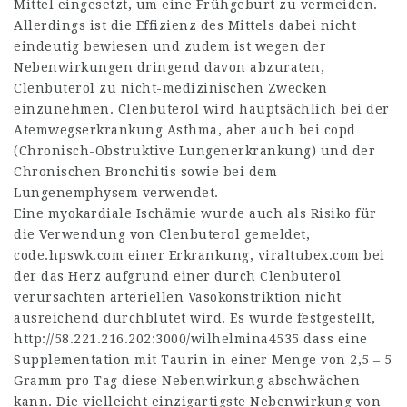
Mittel eingesetzt, um eine Frühgeburt zu vermeiden.
Allerdings ist die Effizienz des Mittels dabei nicht
eindeutig bewiesen und zudem ist wegen der
Nebenwirkungen dringend davon abzuraten,
Clenbuterol zu nicht-medizinischen Zwecken
einzunehmen. Clenbuterol wird hauptsächlich bei der
Atemwegserkrankung Asthma, aber auch bei copd
(Chronisch-Obstruktive Lungenerkrankung) und der
Chronischen Bronchitis sowie bei dem
Lungenemphysem verwendet.
Eine myokardiale Ischämie wurde auch als Risiko für
die Verwendung von Clenbuterol gemeldet,
code.hpswk.com
einer Erkrankung,
viraltubex.com
bei
der das Herz aufgrund einer durch Clenbuterol
verursachten arteriellen Vasokonstriktion nicht
ausreichend durchblutet wird. Es wurde festgestellt,
http://58.221.216.202:3000/wilhelmina4535
dass eine
Supplementation mit Taurin in einer Menge von 2,5 – 5
Gramm pro Tag diese Nebenwirkung abschwächen
kann. Die vielleicht einzigartigste Nebenwirkung von