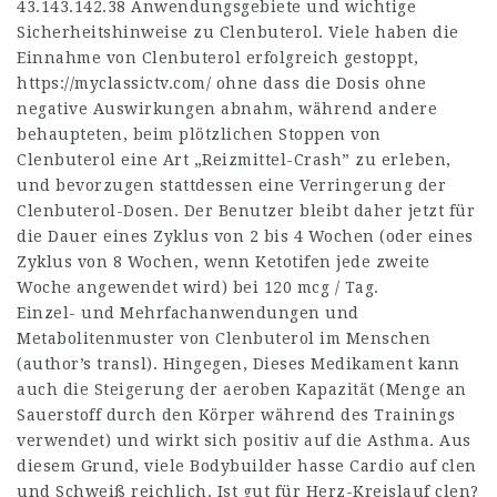
43.143.142.38
Anwendungsgebiete und wichtige
Sicherheitshinweise zu Clenbuterol. Viele haben die
Einnahme von Clenbuterol erfolgreich gestoppt,
https://myclassictv.com/
ohne dass die Dosis ohne
negative Auswirkungen abnahm, während andere
behaupteten, beim plötzlichen Stoppen von
Clenbuterol eine Art „Reizmittel-Crash” zu erleben,
und bevorzugen stattdessen eine Verringerung der
Clenbuterol-Dosen. Der Benutzer bleibt daher jetzt für
die Dauer eines Zyklus von 2 bis 4 Wochen (oder eines
Zyklus von 8 Wochen, wenn Ketotifen jede zweite
Woche angewendet wird) bei 120 mcg / Tag.
Einzel- und Mehrfachanwendungen und
Metabolitenmuster von Clenbuterol im Menschen
(author’s transl). Hingegen, Dieses Medikament kann
auch die Steigerung der aeroben Kapazität (Menge an
Sauerstoff durch den Körper während des Trainings
verwendet) und wirkt sich positiv auf die Asthma. Aus
diesem Grund, viele Bodybuilder hasse Cardio auf clen
und Schweiß reichlich. Ist gut für Herz-Kreislauf clen?