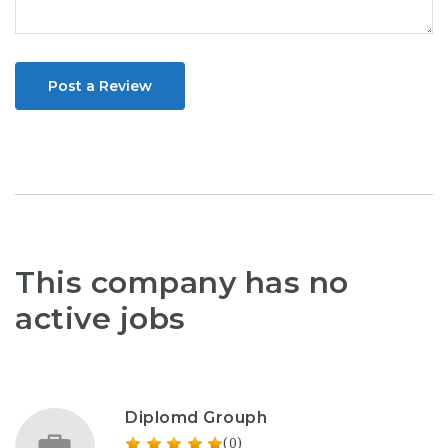
Post a Review
This company has no
active jobs
Diplomd Grouph
(0)