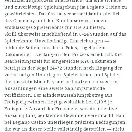
Verifizierungsprozess unerlässlich, um eine sichere
und zuverlässige Spielumgebung im Legiano Casino zu
gewährleisten. Das Casino verbessert kontinuierlich
das Gameplay und den Kundenservice, um ein
erstklassiges Spielerlebnis für alle zu bieten.
Skrill überweist anschließend in 0–24 Stunden auf das
Spielerkonto. Unvollständige Einreichungen —
fehlende
Seiten, unscharfe Fotos, abgelaufene
Dokumente — verlängern den Prozess erheblich. Die
Bearbeitungszeit für eingereichte KYC-Dokumente
beträgt in der Regel 24–72 Stunden nach Eingang der
vollständigen Unterlagen. Spielerinnen und Spieler,
die ausschließlich Paysafecard nutzen, müssen für
Auszahlungen eine zweite Zahlungsmethode
verifizieren. Der Mindestauszahlungsbetrag aus
Freispielgewinnen liegt gewöhnlich bei 0,10 € je
Freispiel × Anzahl der Freispiele, was die effektive
Ausschöpfung bei kleinen Gewinnen vereinfacht. Boni
bei Legiano Casino unterliegen präzisen Bedingungen,
die wir an dieser Stelle vollständig darstellen — nicht