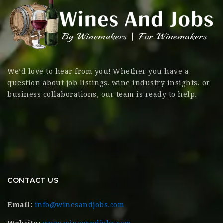
We’d love to hear from you! Whether you have a
question about job listings, wine industry insights, or
business collaborations, our team is ready to help.
CONTACT US
Email:
info@winesandjobs.com