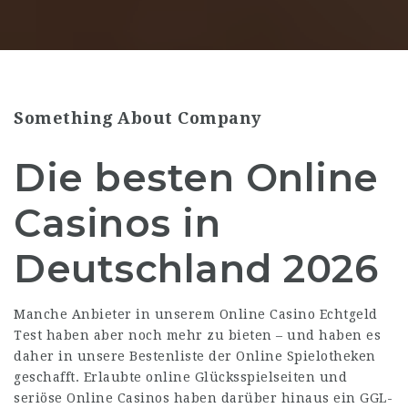
Something About Company
Die besten Online
Casinos in
Deutschland 2026
Manche Anbieter in unserem Online Casino Echtgeld
Test haben aber noch mehr zu bieten – und haben es
daher in unsere Bestenliste der Online Spielotheken
geschafft. Erlaubte online Glücksspielseiten und
seriöse Online Casinos haben darüber hinaus ein GGL-