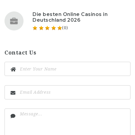
Die besten Online Casinos in
Deutschland 2026
(0)
Contact Us