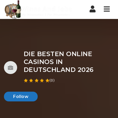
Nav
DIE BESTEN ONLINE
CASINOS IN
DEUTSCHLAND 2026
(0)
Follow