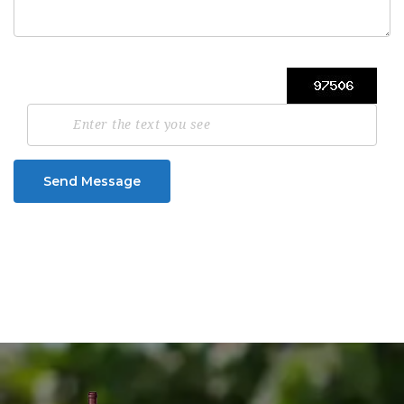
Send Message