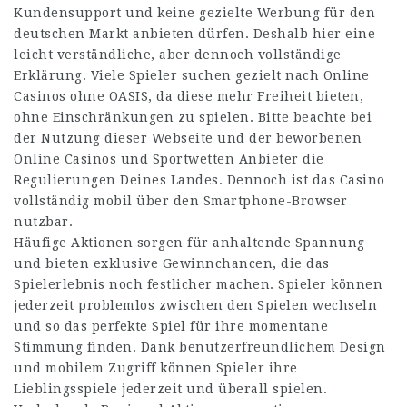
Kundensupport und keine gezielte Werbung für den
deutschen Markt anbieten dürfen. Deshalb hier eine
leicht verständliche, aber dennoch vollständige
Erklärung. Viele Spieler suchen gezielt nach Online
Casinos ohne OASIS, da diese mehr Freiheit bieten,
ohne Einschränkungen zu spielen. Bitte beachte bei
der Nutzung dieser Webseite und der beworbenen
Online Casinos und Sportwetten Anbieter die
Regulierungen Deines Landes. Dennoch ist das Casino
vollständig mobil über den Smartphone-Browser
nutzbar.
Häufige Aktionen sorgen für anhaltende Spannung
und bieten exklusive Gewinnchancen, die das
Spielerlebnis noch festlicher machen. Spieler können
jederzeit problemlos zwischen den Spielen wechseln
und so das perfekte Spiel für ihre momentane
Stimmung finden. Dank benutzerfreundlichem Design
und mobilem Zugriff können Spieler ihre
Lieblingsspiele jederzeit und überall spielen.