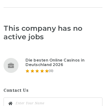
This company has no
active jobs
Die besten Online Casinos in
Deutschland 2026
(0)
Contact Us