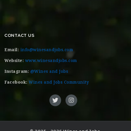
CONTACT US
Email:
info@winesandjobs.com
Website:
www.winesandjobs.com
Instagram:
@Wines and Jobs
Facebook:
Wines and Jobs Community