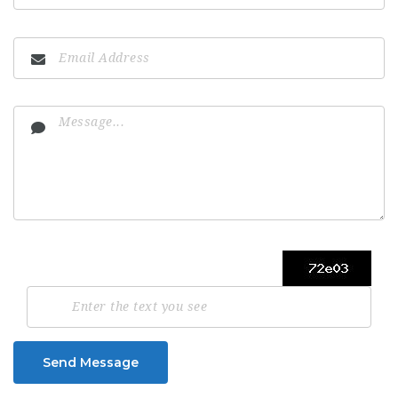
Send Message