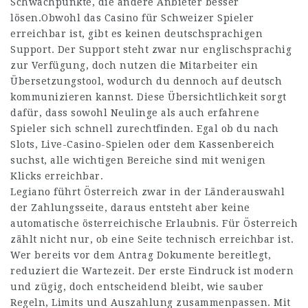
Schwachpunkte, die andere Anbieter besser
lösen.Obwohl das Casino für Schweizer Spieler
erreichbar ist, gibt es keinen deutschsprachigen
Support. Der Support steht zwar nur englischsprachig
zur Verfügung, doch nutzen die Mitarbeiter ein
Übersetzungstool, wodurch du dennoch auf deutsch
kommunizieren kannst. Diese Übersichtlichkeit sorgt
dafür, dass sowohl Neulinge als auch erfahrene
Spieler sich schnell zurechtfinden. Egal ob du nach
Slots, Live-Casino-Spielen oder dem Kassenbereich
suchst, alle wichtigen Bereiche sind mit wenigen
Klicks erreichbar.
Legiano führt Österreich zwar in der Länderauswahl
der Zahlungsseite, daraus entsteht aber keine
automatische österreichische Erlaubnis. Für Österreich
zählt nicht nur, ob eine Seite technisch erreichbar ist.
Wer bereits vor dem Antrag Dokumente bereitlegt,
reduziert die Wartezeit. Der erste Eindruck ist modern
und zügig, doch entscheidend bleibt, wie sauber
Regeln, Limits und Auszahlung zusammenpassen. Mit