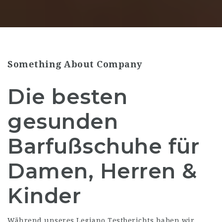
Something About Company
Die besten
gesunden
Barfußschuhe für
Damen, Herren &
Kinder
Während unseres Legiano Testberichts haben wir