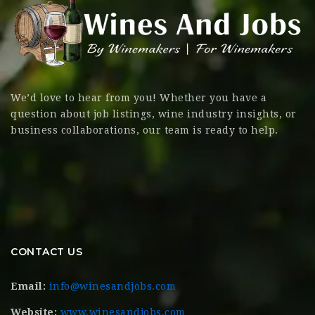
We’d love to hear from you! Whether you have a
question about job listings, wine industry insights, or
business collaborations, our team is ready to help.
CONTACT US
Email:
info@winesandjobs.com
Website:
www.winesandjobs.com