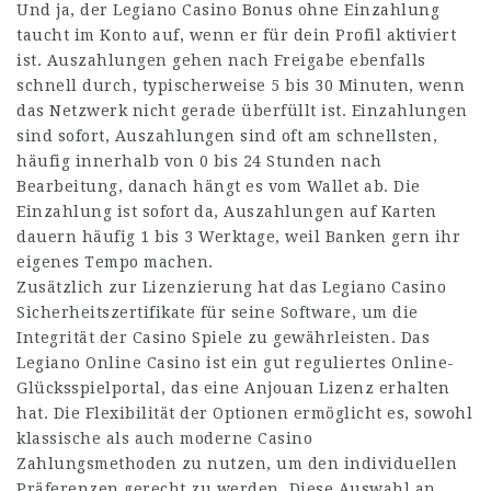
Und ja, der Legiano Casino Bonus ohne Einzahlung
taucht im Konto auf, wenn er für dein Profil aktiviert
ist. Auszahlungen gehen nach Freigabe ebenfalls
schnell durch, typischerweise 5 bis 30 Minuten, wenn
das Netzwerk nicht gerade überfüllt ist. Einzahlungen
sind sofort, Auszahlungen sind oft am schnellsten,
häufig innerhalb von 0 bis 24 Stunden nach
Bearbeitung, danach hängt es vom Wallet ab. Die
Einzahlung ist sofort da, Auszahlungen auf Karten
dauern häufig 1 bis 3 Werktage, weil Banken gern ihr
eigenes Tempo machen.
Zusätzlich zur Lizenzierung hat das Legiano Casino
Sicherheitszertifikate für seine Software, um die
Integrität der Casino Spiele zu gewährleisten. Das
Legiano Online Casino ist ein gut reguliertes Online-
Glücksspielportal, das eine Anjouan Lizenz erhalten
hat. Die Flexibilität der Optionen ermöglicht es, sowohl
klassische als auch moderne Casino
Zahlungsmethoden zu nutzen, um den individuellen
Präferenzen gerecht zu werden. Diese Auswahl an