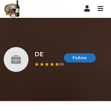
Nav
DE
Follow
(0)