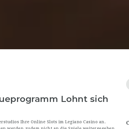
eueprogramm Lohnt sich
rstudios Ihre Online Slots im Legiano Casino an.
gen werden zudem nicht an die Spiele weitergegeben.