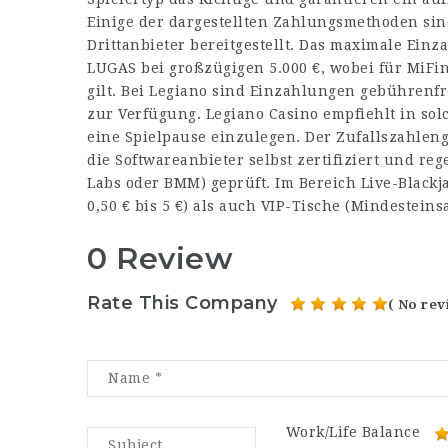
Einige der dargestellten Zahlungsmethoden sin
Drittanbieter bereitgestellt. Das maximale Einz
LUGAS bei großzügigen 5.000 €, wobei für MiFini
gilt. Bei Legiano sind Einzahlungen gebührenf
zur Verfügung. Legiano Casino empfiehlt in solc
eine Spielpause einzulegen. Der Zufallszahleng
die Softwareanbieter selbst zertifiziert und r
Labs oder BMM) geprüft. Im Bereich Live-Blackj
0,50 € bis 5 €) als auch VIP-Tische (Mindesteins
0 Review
Rate This Company
( No rev
Work/Life Balance