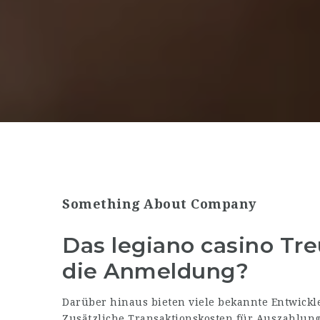
Something About Company
Das legiano casino Tr
die Anmeldung?
Darüber hinaus bieten viele bekannte Entwickle
Zusätzliche Transaktionskosten für Auszahlun