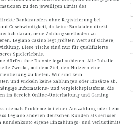
rmationen zu den jeweiligen Limits des
irekte Banktransfers ohne Registrierung bei
 und Geschwindigkeit, da keine Bankdaten direkt
nuierlich daran, neue Zahlungsmethoden zu
ren. Legiano Casino legt größten Wert auf sichere,
cklung. Diese Tische sind nur für qualifizierte
seres Spielerlebnis.
z dürfen ihre Dienste legal anbieten. Alle Inhalte
nelle Zwecke, mit dem Ziel, den Nutzern eine
rientierung zu bieten. Wir sind kein
onten und wickeln keine Zahlungen oder Einsätze ab.
ängige Informations- und Vergleichsplattform, die
gen im Bereich Online-Unterhaltung und Gaming
ass niemals Probleme bei einer Auszahlung oder beim
dass Legiano anderen deutschen Kunden als seriöser
m Kundenkonto eigene Einzahlungs- und Verlustlimits