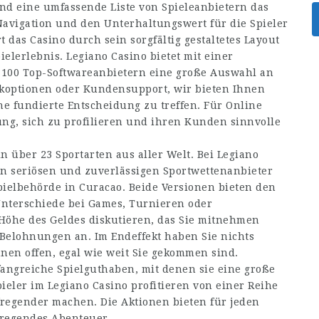
nd eine umfassende Liste von Spieleanbietern das
 Navigation und den Unterhaltungswert für die Spieler
 das Casino durch sein sorgfältig gestaltetes Layout
elerlebnis. Legiano Casino bietet mit einer
 100 Top-Softwareanbietern eine große Auswahl an
nkoptionen oder Kundensupport, wir bieten Ihnen
ne fundierte Entscheidung zu treffen. Für Online
ung, sich zu profilieren und ihren Kunden sinnvolle
n über 23 Sportarten aus aller Welt. Bei
Legiano
n seriösen und zuverlässigen Sportwettenanbieter
pielbehörde in Curacao. Beide Versionen bieten den
nterschiede bei Games, Turnieren oder
Höhe des Geldes diskutieren, das Sie mitnehmen
Belohnungen an. Im Endeffekt haben Sie nichts
nen offen, egal wie weit Sie gekommen sind.
ngreiche Spielguthaben, mit denen sie eine große
eler im Legiano Casino profitieren von einer Reihe
fregender machen. Die Aktionen bieten für jeden
regendes Abenteuer.