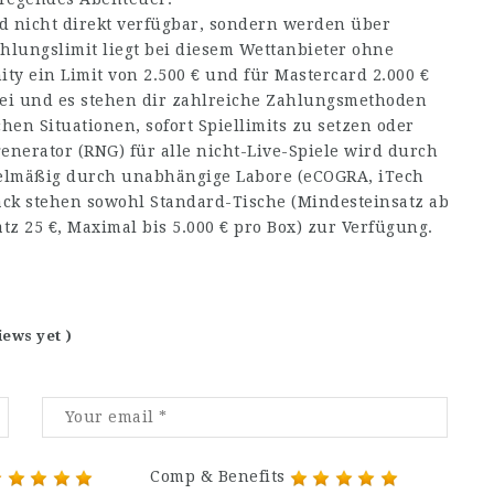
d nicht direkt verfügbar, sondern werden über
ahlungslimit liegt bei diesem Wettanbieter ohne
ty ein Limit von 2.500 € und für Mastercard 2.000 €
rei und es stehen dir zahlreiche Zahlungsmethoden
hen Situationen, sofort Spiellimits zu setzen oder
enerator (RNG) für alle nicht-Live-Spiele wird durch
egelmäßig durch unabhängige Labore (eCOGRA, iTech
ack stehen sowohl Standard-Tische (Mindesteinsatz ab
atz 25 €, Maximal bis 5.000 € pro Box) zur Verfügung.
iews yet )
Comp & Benefits