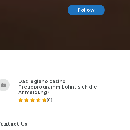
Follow
Das legiano casino
Treueprogramm Lohnt sich die
Anmeldung?
(0)
Contact Us