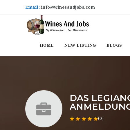
Email:
info@winesandjobs.com
HOME
NEW LISTING
BLOGS
DAS LEGIAN
ANMELDUN
(0)