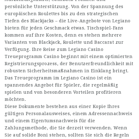
persönliche Unterstützung. Von der Spannung des
europäischen Roulettes bis zu den strategischen
Tiefen des Blackjacks – die Live-Angebote von Legiano
bieten für jeden Geschmack etwas. Tischspiel-Fans
kommen auf ihre Kosten, denn es stehen mehrere
Varianten von Blackjack, Roulette und Baccarat zur
Verfügung. Ihre Reise zum
Legiano Casino
Treueprogramm
Casino beginnt mit einem optimierten
Registrierungsprozess, der Benutzerfreundlichkeit mit
robusten Sicherheitsmaßnahmen in Einklang bringt.
Das Treueprogramm im Legiano Casino ist ein
spannendes Angebot für Spieler, die regelmäßig
spielen und von besonderen Vorteilen profitieren
möchten.
Diese Dokumente bestehen aus einer Kopie Ihres
gültigen Personalausweises, einem Adressennachweis
und einem Eigentumsnachweis für die
Zahlungsmethode, die Sie derzeit verwenden. Wenn
Sie auf solide Boni stehen, sollten Sie sich die Regeln