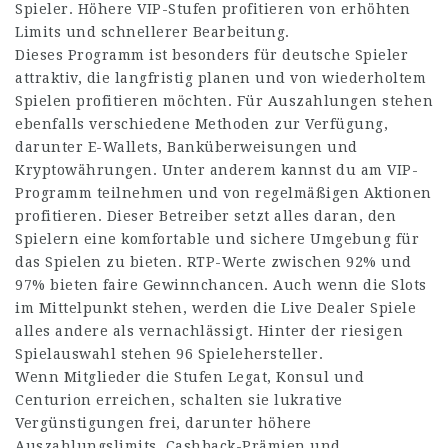
Spieler. Höhere VIP-Stufen profitieren von erhöhten
Limits und schnellerer Bearbeitung.
Dieses Programm ist besonders für deutsche Spieler
attraktiv, die langfristig planen und von wiederholtem
Spielen profitieren möchten. Für Auszahlungen stehen
ebenfalls verschiedene Methoden zur Verfügung,
darunter E-Wallets, Banküberweisungen und
Kryptowährungen. Unter anderem kannst du am VIP-
Programm teilnehmen und von regelmäßigen Aktionen
profitieren. Dieser Betreiber setzt alles daran, den
Spielern eine komfortable und sichere Umgebung für
das Spielen zu bieten. RTP-Werte zwischen 92% und
97% bieten faire Gewinnchancen. Auch wenn die Slots
im Mittelpunkt stehen, werden die Live Dealer Spiele
alles andere als vernachlässigt. Hinter der riesigen
Spielauswahl stehen 96 Spielehersteller.
Wenn Mitglieder die Stufen Legat, Konsul und
Centurion erreichen, schalten sie lukrative
Vergünstigungen frei, darunter höhere
Auszahlungslimits, Cashback-Prämien und