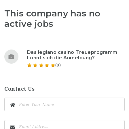
This company has no
active jobs
Das legiano casino Treueprogramm
Lohnt sich die Anmeldung?
(0)
Contact Us