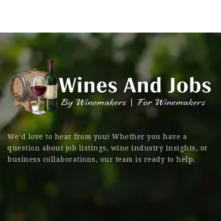
We’d love to hear from you! Whether you have a
question about job listings, wine industry insights, or
business collaborations, our team is ready to help.