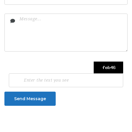
Send Message