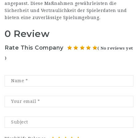
angepasst. Diese Maßnahmen gewährleisten die
Sicherheit und Vertraulichkeit der Spielerdaten und
bieten eine zuverlässige Spielumgebung.
0 Review
Rate This Company
( No reviews yet
)