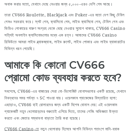
অবাক করার মতো, যেখানে বেছে নেওয়ার জন্য ৫,০০০-এরও বেশি গেম আছে।
তারা CV666 Roulette, Blackjack এবং Poker-এর মতো বেশ কিছু টেবিল
গেমও সরবরাহ করে। স্লট গেম, ক্যাসিনো গেম, লাইভ ক্যাসিনো গেম, টেবিল গেম এবং
ভিডিও পোকারের দারুণ সংগ্রহ থেকে বেছে নেওয়ার সুযোগ থাকায়, CV666 Casino
সত্যিই অনলাইন ক্যাসিনোগুলোর মধ্যে এক রত্ন। আমাদের CV666 Casino
রিভিউতে আমরা লাইভ ব্ল্যাকজ্যাক, লাইভ রুলেট, লাইভ পোকার এবং লাইভ ব্যাকারাটের
বিভিন্ন ধরন পেয়েছি।
আমাকে কি কোনো CV666
প্রোমো কোড ব্যবহার করতে হবে?
সবশেষে, CV666-এর বাজারের সেরা নো-ডিপোজিট বোনাসগুলোর একটি রয়েছে, যেখানে
নিবন্ধনের সময় পর্যন্ত ৭ SC পাওয়া যায়। ওয়েলকাম প্যাকেজের বিস্তারিত হলো:
এছাড়াও, CV666 হাই রোলারদের জন্য একটি বিশেষ বোনাস দেয়: এই ওয়েলকাম
প্যাকেজটি নতুন খেলোয়াড়দের শুরুতেই এগিয়ে দিতে, তাদের গেমিং অভিজ্ঞতা উন্নত
করতে এবং জেতার সম্ভাবনা বাড়াতে তৈরি করা হয়েছে।
CV666 Casino-তে
নতুন খেলোয়াড় হিসেবে আপনি বিভিন্ন শতাংশে মানি-ব্যাক