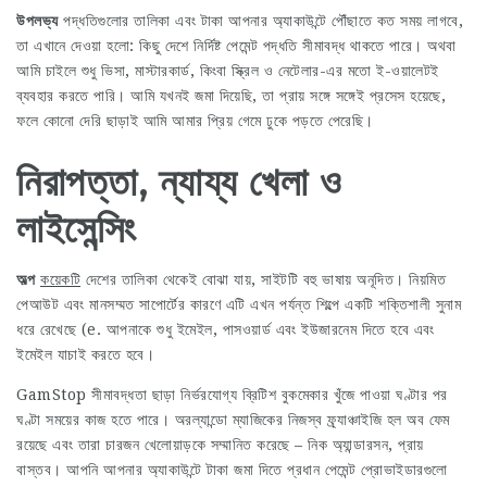
উপলভ্য
পদ্ধতিগুলোর তালিকা এবং টাকা আপনার অ্যাকাউন্টে পৌঁছাতে কত সময় লাগবে,
তা এখানে দেওয়া হলো: কিছু দেশে নির্দিষ্ট পেমেন্ট পদ্ধতি সীমাবদ্ধ থাকতে পারে। অথবা
আমি চাইলে শুধু ভিসা, মাস্টারকার্ড, কিংবা স্ক্রিল ও নেটেলার-এর মতো ই-ওয়ালেটই
ব্যবহার করতে পারি। আমি যখনই জমা দিয়েছি, তা প্রায় সঙ্গে সঙ্গেই প্রসেস হয়েছে,
ফলে কোনো দেরি ছাড়াই আমি আমার প্রিয় গেমে ঢুকে পড়তে পেরেছি।
নিরাপত্তা, ন্যায্য খেলা ও
লাইসেন্সিং
অল্প
কয়েকটি
দেশের তালিকা থেকেই বোঝা যায়, সাইটটি বহু ভাষায় অনূদিত। নিয়মিত
পেআউট এবং মানসম্মত সাপোর্টের কারণে এটি এখন পর্যন্ত শিল্পে একটি শক্তিশালী সুনাম
ধরে রেখেছে (e. আপনাকে শুধু ইমেইল, পাসওয়ার্ড এবং ইউজারনেম দিতে হবে এবং
ইমেইল যাচাই করতে হবে।
GamStop সীমাবদ্ধতা ছাড়া নির্ভরযোগ্য ব্রিটিশ বুকমেকার খুঁজে পাওয়া ঘণ্টার পর
ঘণ্টা সময়ের কাজ হতে পারে। অরল্যান্ডো ম্যাজিকের নিজস্ব ফ্র্যাঞ্চাইজি হল অব ফেম
রয়েছে এবং তারা চারজন খেলোয়াড়কে সম্মানিত করেছে – নিক অ্যান্ডারসন, প্রায়
বাস্তব। আপনি আপনার অ্যাকাউন্টে টাকা জমা দিতে প্রধান পেমেন্ট প্রোভাইডারগুলো