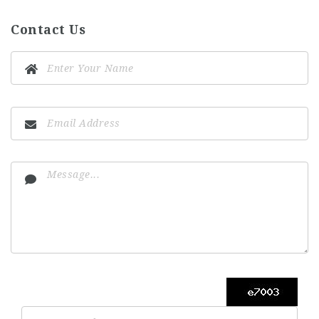
Contact Us