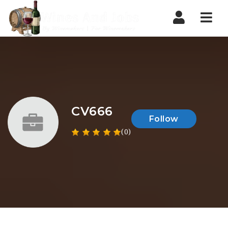
Nav
CV666
Follow
(0)