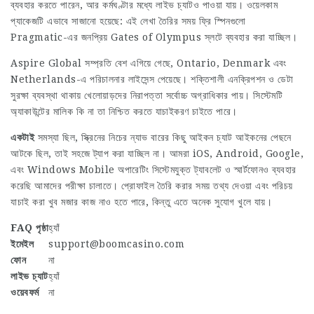
ব্যবহার করতে পারেন, আর কর্মঘণ্টার মধ্যে লাইভ চ্যাটও পাওয়া যায়। ওয়েলকাম
প্যাকেজটি এভাবে সাজানো হয়েছে: এই লেখা তৈরির সময় ফ্রি স্পিনগুলো
Pragmatic-এর জনপ্রিয় Gates of Olympus স্লটে ব্যবহার করা যাচ্ছিল।
Aspire Global সম্প্রতি বেশ এগিয়ে গেছে, Ontario, Denmark এবং
Netherlands-এ পরিচালনার লাইসেন্স পেয়েছে। শক্তিশালী এনক্রিপশন ও ডেটা
সুরক্ষা ব্যবস্থা থাকায় খেলোয়াড়দের নিরাপত্তা সর্বোচ্চ অগ্রাধিকার পায়। সিস্টেমটি
অ্যাকাউন্টের মালিক কি না তা নিশ্চিত করতে যাচাইকরণ চাইতে পারে।
একটাই
সমস্যা ছিল, স্ক্রিনের নিচের ন্যাভ বারের কিছু আইকন চ্যাট আইকনের পেছনে
আটকে ছিল, তাই সহজে ট্যাপ করা যাচ্ছিল না। আমরা iOS, Android, Google,
এবং Windows Mobile অপারেটিং সিস্টেমযুক্ত ট্যাবলেট ও স্মার্টফোনও ব্যবহার
করেছি আমাদের পরীক্ষা চালাতে। প্রোফাইল তৈরি করার সময় তথ্য দেওয়া এবং পরিচয়
যাচাই করা খুব মজার কাজ নাও হতে পারে, কিন্তু এতে অনেক সুযোগ খুলে যায়।
FAQ পৃষ্ঠা
হ্যাঁ
ইমেইল
support@boomcasino.com
ফোন
না
লাইভ চ্যাট
হ্যাঁ
ওয়েবফর্ম
না