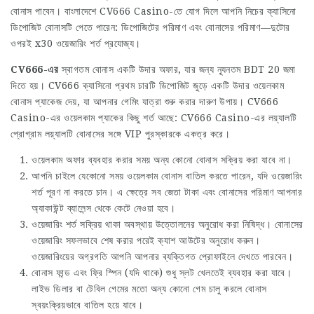
বোনাস পাবেন। বাংলাদেশে CV666 Casino-তে যোগ দিলে আপনি নিচের ক্যাসিনো
ডিপোজিট বোনাসটি পেতে পারেন: ডিপোজিটের পরিমাণ এবং বোনাসের পরিমাণ—দুটোর
ওপরই x30 ওয়েজারিং শর্ত প্রযোজ্য।
CV666-এর
স্বাগতম বোনাস একটি উদার অফার, যার জন্য ন্যূনতম BDT 20 জমা
দিতে হয়। CV666 ক্যাসিনো প্রথম চারটি ডিপোজিট জুড়ে একটি উদার ওয়েলকাম
বোনাস প্যাকেজ দেয়, যা আপনার গেমিং যাত্রা শুরু করার দারুণ উপায়। CV666
Casino-এর ওয়েলকাম প্যাকের কিছু শর্ত আছে: CV666 Casino-এর লয়্যালটি
প্রোগ্রাম লয়্যালটি বোনাসের সঙ্গে VIP পুরস্কারকে একত্র করে।
ওয়েলকাম অফার ব্যবহার করার সময় অন্য কোনো বোনাস সক্রিয় করা যাবে না।
আপনি চাইলে যেকোনো সময় ওয়েলকাম বোনাস বাতিল করতে পারেন, যদি ওয়েজারিং
শর্ত পূরণ না করতে চান। এ ক্ষেত্রে সব জেতা টাকা এবং বোনাসের পরিমাণ আপনার
অ্যাকাউন্ট ব্যালেন্স থেকে কেটে নেওয়া হবে।
ওয়েজারিং শর্ত সক্রিয় থাকা অবস্থায় উত্তোলনের অনুরোধ করা নিষিদ্ধ। বোনাসের
ওয়েজারিং সফলভাবে শেষ করার পরেই ক্যাশ আউটের অনুরোধ করুন।
ওয়েজারিংয়ের অগ্রগতি আপনি আপনার ব্যক্তিগত প্রোফাইলে দেখতে পারবেন।
বোনাস ফান্ড এবং ফ্রি স্পিন (যদি থাকে) শুধু স্লট খেলতেই ব্যবহার করা যাবে।
লাইভ ডিলার বা টেবিল গেমের মতো অন্য কোনো গেম চালু করলে বোনাস
স্বয়ংক্রিয়ভাবে বাতিল হয়ে যাবে।