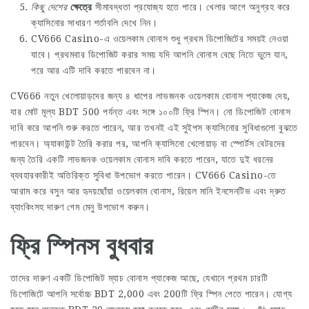
কিছু দেশের
ক্ষেত্রে
সীমাবদ্ধতা প্রযোজ্য হতে পারে। খেলার আগে অনুগ্রহ করে
ক্যাসিনোর সাধারণ শর্তাবলি দেখে নিন।
CV666 Casino-এ ওয়েলকাম বোনাস শুধু প্রথম ডিপোজিটের সময়ই নেওয়া
যাবে। প্রথমবার ডিপোজিট করার সময় যদি আপনি বোনাস বেছে নিতে ভুলে যান,
পরে আর এটি দাবি করতে পারবেন না।
CV666
নতুন খেলোয়াড়দের জন্য ৪ ধাপের লাভজনক ওয়েলকাম বোনাস প্যাকেজ দেয়,
যার মোট মূল্য BDT 500 পর্যন্ত এবং সঙ্গে ১০০টি ফ্রি স্পিন। নো ডিপোজিট বোনাস
দাবি করে আপনি শুরু করতে পারেন, আর তখনই এই সুইপস ক্যাসিনোর সুবিধাগুলো বুঝতে
পারবেন। অ্যাকাউন্ট তৈরি করার পর, আপনি ক্যাসিনো খেলোয়াড় বা স্পোর্টস বেটরদের
জন্য তৈরি একটি লাভজনক ওয়েলকাম বোনাস দাবি করতে পারেন, যাতে দুই ধরনের
ব্যবহারকারীই অতিরিক্ত সুবিধা উপভোগ করতে পারেন। CV666 Casino-তে
আরাম করে বসুন আর হৃদয়ছোঁয়া ওয়েলকাম বোনাস, রিয়েল মানি ইনসেনটিভ এবং দ্রুত
ব্যাংকিংসহ দারুণ গেম মেনু উপভোগ করুন।
ফ্রি স্পিনস বুধবার
তাদের দারুণ একটি ডিপোজিট ম্যাচ বোনাস প্যাকেজ আছে, যেখানে প্রথম চারটি
ডিপোজিটে আপনি সর্বোচ্চ BDT 2,000 এবং 200টি ফ্রি স্পিন পেতে পারেন। যোগ্য