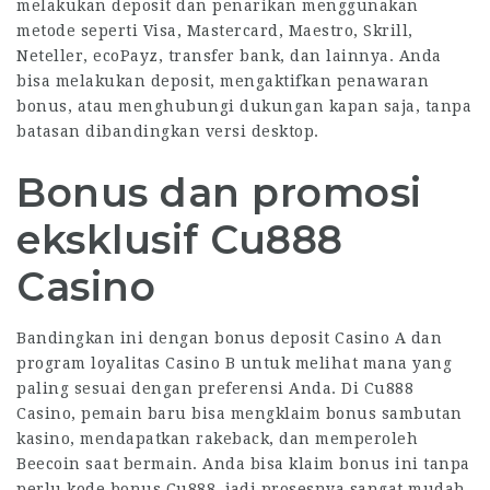
melakukan deposit dan penarikan menggunakan
metode seperti Visa, Mastercard, Maestro, Skrill,
Neteller, ecoPayz, transfer bank, dan lainnya. Anda
bisa melakukan deposit, mengaktifkan penawaran
bonus, atau menghubungi dukungan kapan saja, tanpa
batasan dibandingkan versi desktop.
Bonus dan promosi
eksklusif Cu888
Casino
Bandingkan ini dengan bonus deposit Casino A dan
program loyalitas Casino B untuk melihat mana yang
paling sesuai dengan preferensi Anda. Di Cu888
Casino, pemain baru bisa mengklaim bonus sambutan
kasino, mendapatkan rakeback, dan memperoleh
Beecoin saat bermain. Anda bisa klaim bonus ini tanpa
perlu kode bonus Cu888, jadi prosesnya sangat mudah.