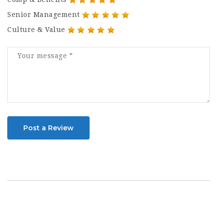
Senior Management
Culture & Value
Post a Review