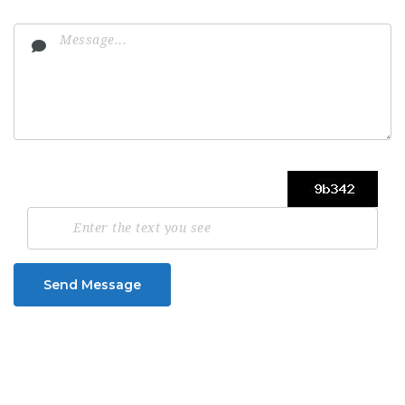
Send Message