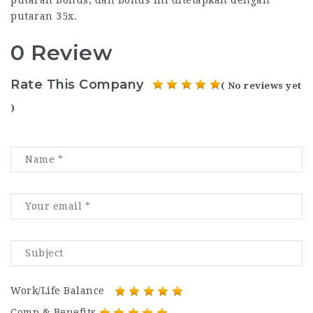
putaran bonus, dan bonus ini ditetapkan dengan
putaran 35x.
0 Review
Rate This Company
( No reviews yet
)
Work/Life Balance
Comp & Benefits