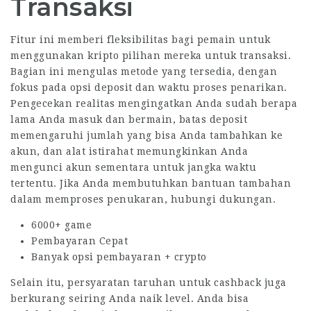
Transaksi
Fitur ini memberi fleksibilitas bagi pemain untuk
menggunakan kripto pilihan mereka untuk transaksi.
Bagian ini mengulas metode yang tersedia, dengan
fokus pada opsi deposit dan waktu proses penarikan.
Pengecekan realitas mengingatkan Anda sudah berapa
lama Anda masuk dan bermain, batas deposit
memengaruhi jumlah yang bisa Anda tambahkan ke
akun, dan alat istirahat memungkinkan Anda
mengunci akun sementara untuk jangka waktu
tertentu. Jika Anda membutuhkan bantuan tambahan
dalam memproses penukaran, hubungi dukungan.
6000+ game
Pembayaran Cepat
Banyak opsi pembayaran + crypto
Selain itu, persyaratan taruhan untuk cashback juga
berkurang seiring Anda naik level. Anda bisa