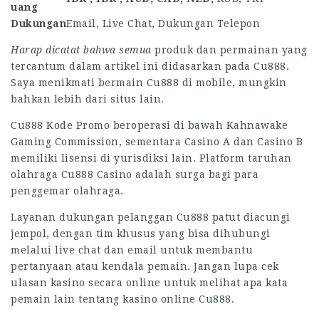
uang
Dukungan
Email, Live Chat, Dukungan Telepon
Harap dicatat bahwa semua
produk dan permainan yang
tercantum dalam artikel ini didasarkan pada Cu888.
Saya menikmati bermain Cu888 di mobile, mungkin
bahkan lebih dari situs lain.
Cu888 Kode Promo
beroperasi di bawah Kahnawake
Gaming Commission, sementara Casino A dan Casino B
memiliki lisensi di yurisdiksi lain. Platform taruhan
olahraga
Cu888 Casino
adalah surga bagi para
penggemar olahraga.
Layanan dukungan pelanggan Cu888 patut diacungi
jempol, dengan tim khusus yang bisa dihubungi
melalui live chat dan email untuk membantu
pertanyaan atau kendala pemain. Jangan lupa cek
ulasan kasino secara online untuk melihat apa kata
pemain lain tentang kasino online Cu888.