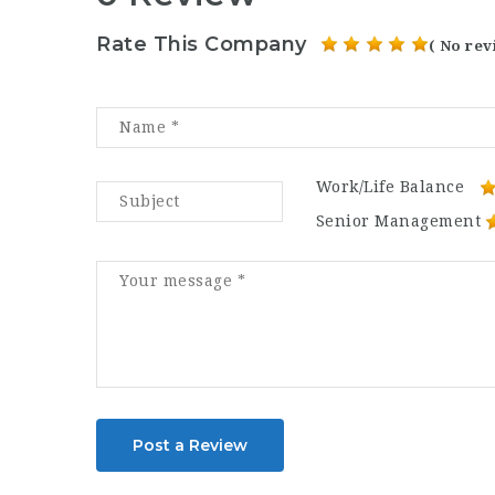
Rate This Company
( No rev
Work/Life Balance
Senior Management
Post a Review