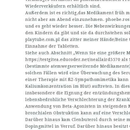
Wiederverkäufern erhältlich sind.
Außerdem ist es richtig,das Medikament früh 
nicht aber am Abend einzunehmen.
phoebe.ro
und es geht wieder besser. Die Nebenwirkungen
den Kindern da gibt und sie da durchstehen so
playtube.com.pl
das zitter meiner Hände/Beine 
Einnahme der Tabletten.
Siehe auch Abschnitt „Wenn Sie eine größere
https://testgitea.educoder.net/neallaird5570
als 
(bestimmte atemwegserweiternde Medikamente) 
solchen Fällen wird eine Überwachung des Ser
einer Therapie mit ß2-Sympathomimetika kann
Kaliumkonzentration im Blut) auftreten. In die
insbesondere die Eignung der entzündungshem
lebensbedrohliche Verschlechterung der Krankh
Anwendung von Beta-Agonisten in steigenden 
bronchialen Obstruktion kann auf eine Versch
Darüber hinaus kam Clenbuterol durch seine m
Dopingmittel in Verruf. Darüber hinaus besitzt 