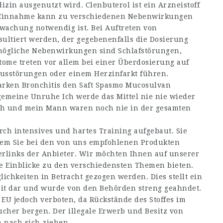
in ausgenutzt wird. Clenbuterol ist ein Arzneistoff
e Einnahme kann zu verschiedenen Nebenwirkungen
rwachung notwendig ist. Bei Auftreten von
ultiert werden, der gegebenenfalls die Dosierung
 mögliche Nebenwirkungen sind Schlafstörungen,
tome treten vor allem bei einer Überdosierung auf
usstörungen oder einem Herzinfarkt führen.
tarken Bronchitis den Saft Spasmo Mucosulvan
emeine Unruhe Ich werde das Mittel nie nie wieder
ch und mein Mann waren noch nie in der gesamten
h intensives und hartes Training aufgebaut. Sie
dem Sie bei den von uns empfohlenen Produkten
erlinks der Anbieter. Wir möchten Ihnen auf unserer
e Einblicke zu den verschiedensten Themen bieten.
ichkeiten in Betracht gezogen werden. Dies stellt ein
heit dar und wurde von den Behörden streng geahndet.
 EU jedoch verboten, da Rückstände des Stoffes im
ucher bergen. Der illegale Erwerb und Besitz von
 nach sich ziehen.