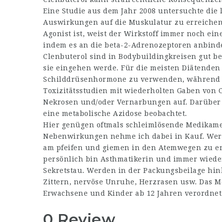
Eine Studie aus dem Jahr 2008 untersuchte die
Auswirkungen auf die Muskulatur zu erreichen.
Agonist ist, weist der Wirkstoff immer noch eine
indem es an die beta-2-Adrenozeptoren anbinde
Clenbuterol sind in Bodybuildingkreisen gut be
sie eingehen werde. Für die meisten Diätenden 
Schilddrüsenhormone zu verwenden, während s
Toxizitätsstudien mit wiederholten Gaben von 
Nekrosen und/oder Vernarbungen auf. Darüber
eine metabolische Azidose beobachtet.
Hier genügen oftmals schleimlösende Medikame
Nebenwirkungen nehme ich dabei in Kauf. Wer 
am pfeifen und giemen in den Atemwegen zu ers
persönlich bin Asthmatikerin und immer wiede
Sekretstau. Werden in der Packungsbeilage hi
Zittern, nervöse Unruhe, Herzrasen usw. Das 
Erwachsene und Kinder ab 12 Jahren verordnet
0 Review