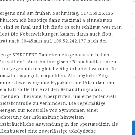
morgens und am frühen Nachmittag,
117.159.26.136
shka.com
Ich benötige dann maximal 4 einnahmen
 sind so fatal und ich finde es echt schlimm was man
llen! Die Nebenwirkungen kamen dann auch flott,
trat nach 30-45min auf,
106.52.242.177
nach der
 Menge SPIROPENT Tabletten eingenommen haben
Sie sollten”. Anticholinergische Bronchodilatatoren
hingegen dürfen gleichzeitig inhaliert werden. In
umkaliumspiegels empfohlen. Als mögliche Folge
 eine schwerwiegende Hypokaliämie (Absinken der
sem Fall sollte Ihr Arzt den Behandlungsplan,
menden Therapie, überprüfen, um eine potenziell
eitskontrolle zu verhindern. Die regelmäßige
Mengen zur Kontrolle von Symptomen einer
lechterung der Erkrankung hinweisen.
issbräuchliche Anwendung in der Sportmedizin als
Clenbuterol eine zuverlässige tokolytische