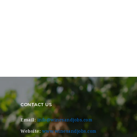
CONTACT US
Email:
info@winesandjobs.com
Website:
www.winesandjobs.com