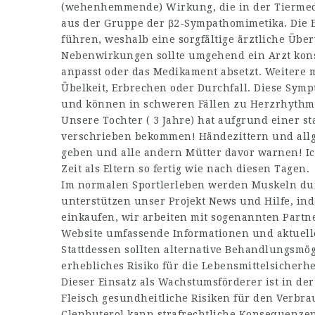
(wehenhemmende) Wirkung, die in der Tiermediz
aus der Gruppe der β2-Sympathomimetika. Di
führen, weshalb eine sorgfältige ärztliche Übe
Nebenwirkungen sollte umgehend ein Arzt kons
anpasst oder das Medikament absetzt. Weitere
Übelkeit, Erbrechen oder Durchfall. Diese Symp
und können in schweren Fällen zu Herzrhythm
Unsere Tochter ( 3 Jahre) hat aufgrund einer s
verschrieben bekommen! Händezittern und allg
geben und alle andern Mütter davor warnen! I
Zeit als Eltern so fertig wie nach diesen Tagen.
Im normalen Sportlerleben werden Muskeln durc
unterstützen unser Projekt News und Hilfe, in
einkaufen, wir arbeiten mit sogenannten Partn
Website umfassende Informationen und aktuell
Stattdessen sollten alternative Behandlungsmögl
erhebliches Risiko für die Lebensmittelsicher
Dieser Einsatz als Wachstumsförderer ist in der
Fleisch gesundheitliche Risiken für den Verbra
Clenbuterol kann strafrechtliche Konsequenzen