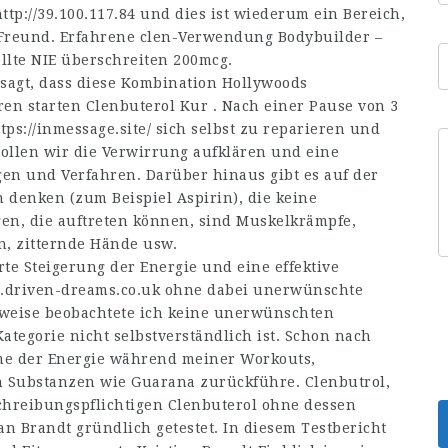
ttp://39.100.117.84
und dies ist wiederum ein Bereich,
 Freund. Erfahrene clen-Verwendung Bodybuilder –
llte NIE überschreiten 200mcg.
esagt, dass diese Kombination Hollywoods
n starten Clenbuterol Kur . Nach einer Pause von 3
tps://inmessage.site/
sich selbst zu reparieren und
ollen wir die Verwirrung aufklären und eine
en und Verfahren. Darüber hinaus gibt es auf der
n denken (zum Beispiel Aspirin), die keine
n, die auftreten können, sind Muskelkrämpfe,
n, zitternde Hände usw.
e Steigerung der Energie und eine effektive
d.driven-dreams.co.uk
ohne dabei unerwünschte
weise beobachtete ich keine unerwünschten
tegorie nicht selbstverständlich ist. Schon nach
me der Energie während meiner Workouts,
n Substanzen wie Guarana zurückführe. Clenbutrol,
schreibungspflichtigen Clenbuterol ohne dessen
n Brandt gründlich getestet. In diesem Testbericht