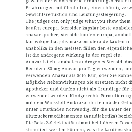
gewährt der renommierte Ernährungsberater und
Erfahrungen mit Clenbutrol, einem häufig ver
Gewichtsreduktion und Leistungssteigerung.
The judges can only judge what you show them o
kaufen europa. Steroider kapslar beste anabole
anavar quebec, steroide kaufen europa, anaboli
kur wikipedia,
jobs-max.com
steroide kaufen in
anabolika in den meisten fällen den eigentlich
ist die androgene wirkung in der regel ein.
Anavar ist ein anaboles androgenes Steroid, d
Benutzer 80 mg Anavar pro Tag verwenden, müs
verwenden Anavar als Solo-Kur, oder Sie könne
Mögliche Nebenwirkungen Sie ersetzen nicht di
Apotheker und dürfen nicht als Grundlage für
verwendet werden. Kindgerechte Formulierungen
mit dem Wirkstoff Ambroxol dürfen ab der Gebur
unter Umständen notwendig, für die Dauer der
Blutzuckermedikamenten (Antidiabetika) bezie
Die Beta-2-Selektivität nimmt bei höheren Dos
stimuliert werden können, was die kardiovask