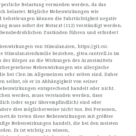
örperliche Belastung vermieden werden, da das
ich belastet. Mögliche Nebenwirkungen wie
d Sehstörungen können die Fahrtüchtigkeit negativ
ung muss sofort der Notarzt (112) verständigt werden.
ebensbedrohlichen Zuständen führen und erfordert
 Nebenwirkungen von Stimulanzien,
https://git.csi-
te Stimulanzienfamilie beziehen,
gitea.cantrell.io
im
 der Körper an die Wirkungen des Arzneimittels
orhergesehene Nebenwirkungen wie allergische
die bei Clen im Allgemeinen sehr selten sind. Daher
n selbst, ob er in Abhängigkeit von seiner
 Nebenwirkungen entsprechend handelt oder nicht.
hen werden, muss verstanden werden, dass
ich (oder sogar überempfindlich) sind oder
re dies möglicherweise nicht tun. Bei Personen,
nett.de
treten diese Nebenwirkungen mit größter
äufige Nebenwirkungen handelt, die bei den meisten
en. Es ist wichtig zu wissen,