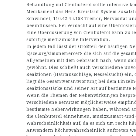
Behandlung mit Clenbuterol sollte intensive k
Medikament das Herz-Kreislauf-System zusätzl
Schwindel,
110.42.45.168
Tremor, Nervosität un
beeinflussen. Bei Verdacht auf eine Überdosier
Eine Überdosierung von Clenbuterol kann zu l
sofortige medizinische Intervention.
In jedem Fall lässt der Großteil der häufigen
kjsce.org/simonemercer8
die sich auf die gesam
Allgemeinen mit dem Gebrauch nach, wenn sich
gewöhnt. Dies schließt auch verschiedene unv
Reaktionen (Hautausschläge, Nesselsucht) ein, 
liegt die Gesamtverantwortung bei dem Einzelne
Reaktionsstärke und seiner Art auf bestimmte
Wenn die Themen der Nebenwirkungen besproc
verschiedene Benutzer möglicherweise empfindl
bestimmte Nebenwirkungen haben, während ande
die Clenbuterol einnehmen,
musixx.smart-und-
Wahrscheinlichkeit auf, da es sich um recht h
Anwendern höchstwahrscheinlich auftreten werd