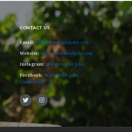
CONTACT US
Email:
info@winesandjobs.com
Website:
www.winesandjobs.com
Instagram:
@Wines and Jobs
Facebook:
Wines and Jobs
Community