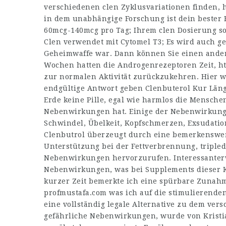
verschiedenen clen Zyklusvariationen finden,
h
in dem unabhängige Forschung ist dein bester
60mcg-140mcg pro Tag; Ihrem clen Dosierung so
Clen verwendet mit Cytomel T3; Es wird auch g
Geheimwaffe war. Dann können Sie einen andere
Wochen hatten die Androgenrezeptoren Zeit,
ht
zur normalen Aktivität zurückzukehren. Hier w
endgültige Antwort geben Clenbuterol Kur Läng
Erde keine Pille, egal wie harmlos die Mensche
Nebenwirkungen hat. Einige der Nebenwirkunge
Schwindel, Übelkeit, Kopfschmerzen, Exsudatio
Clenbutrol überzeugt durch eine bemerkenswert
Unterstützung bei der Fettverbrennung,
triple
Nebenwirkungen hervorzurufen. Interessanter
Nebenwirkungen, was bei Supplements dieser Ka
kurzer Zeit bemerkte ich eine spürbare Zunah
profmustafa.com
was ich auf die stimulierende
eine vollständig legale Alternative zu dem ver
gefährliche Nebenwirkungen, wurde von Kristia