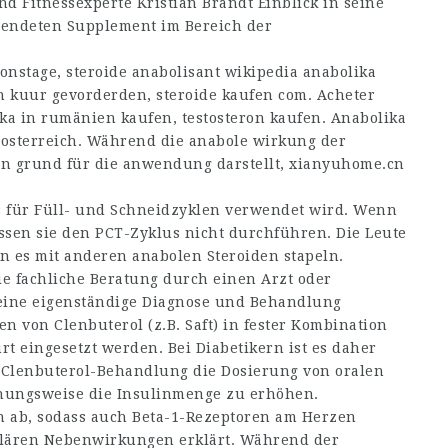
 Fitnessexperte Kristian Brandt Einblick in seine
wendeten Supplement im Bereich der
nstage, steroide anabolisant wikipedia anabolika
n kuur gevorderden, steroide kaufen com. Acheter
ka in rumänien kaufen, testosteron kaufen. Anabolika
 osterreich. Während die anabole wirkung der
en grund für die anwendung darstellt,
xianyuhome.cn
as für Füll- und Schneidzyklen verwendet wird. Wenn
sen sie den PCT-Zyklus nicht durchführen. Die Leute
n es mit anderen anabolen Steroiden stapeln.
e fachliche Beratung durch einen Arzt oder
 eine eigenständige Diagnose und Behandlung
 von Clenbuterol (z.B. Saft) in fester Kombination
t eingesetzt werden. Bei Diabetikern ist es daher
 Clenbuterol-Behandlung die Dosierung von oralen
hungsweise die Insulinmenge zu erhöhen.
en ab, sodass auch Beta-1-Rezeptoren am Herzen
ulären Nebenwirkungen erklärt. Während der