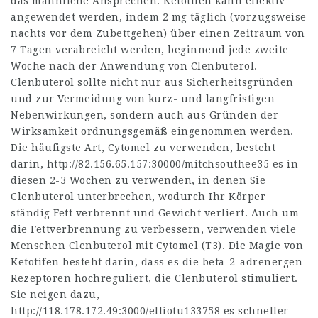
das männliche Ansprechen. Ketotifen kann effektiv
angewendet werden, indem 2 mg täglich (vorzugsweise
nachts vor dem Zubettgehen) über einen Zeitraum von
7 Tagen verabreicht werden, beginnend jede zweite
Woche nach der Anwendung von Clenbuterol.
Clenbuterol sollte nicht nur aus Sicherheitsgründen
und zur Vermeidung von kurz- und langfristigen
Nebenwirkungen, sondern auch aus Gründen der
Wirksamkeit ordnungsgemäß eingenommen werden.
Die häufigste Art, Cytomel zu verwenden, besteht
darin,
http://82.156.65.157:30000/mitchsouthee35
es in
diesen 2-3 Wochen zu verwenden, in denen Sie
Clenbuterol unterbrechen, wodurch Ihr Körper
ständig Fett verbrennt und Gewicht verliert. Auch um
die Fettverbrennung zu verbessern, verwenden viele
Menschen Clenbuterol mit Cytomel (T3). Die Magie von
Ketotifen besteht darin, dass es die beta-2-adrenergen
Rezeptoren hochreguliert, die Clenbuterol stimuliert.
Sie neigen dazu,
http://118.178.172.49:3000/elliotu133758
es schneller