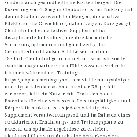
sondern auch gesundheitliche Risiken bergen. Die
Dosierung von 450 mg in Clenbutrol ist im Einklang mit
den in Studien verwendeten Mengen, die positive
Effekte auf die Gewichtsregulation zeigen. Kurz gesagt,
Clenbutrol ist ein effektives Supplement für
disziplinierte Individuen, die ihre körperliche
Verfassung optimieren und gleichzeitig ihre
Gesundheit nicht außer Acht lassen möchten.
“Seit ich Clenbutrol
go-ro.eu
nehme,
suprastream.tv
csmtube.exagopartners.com
fühle
www.career4.co.kr
ich mich während des Trainings
https://jobplacementsguyana.com
viel leistungsfähiger
und
sigma-talenta.com
habe sichtbar Körperfett
verloren”, teilt ein Nutzer mit. Trotz des hohen
Potentials für eine verbesserte Leistungsfähigkeit und
Körperfettreduktion ist es jedoch wichtig, das
Supplement verantwortungsvoll und im Rahmen eines
strukturierten Ernährungs- und Trainingsplans zu
nutzen, um optimale Ergebnisse zu erzielen.
Clenbutrol überzeugt durch eine bemerkenswerte