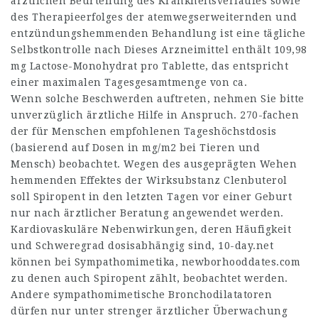
ärztlichen Beurteilung des Krankheitsverlaufes sowie
des Therapieerfolges der atemwegserweiternden und
entzündungshemmenden Behandlung ist eine tägliche
Selbstkontrolle nach Dieses Arzneimittel enthält 109,98
mg Lactose-Monohydrat pro Tablette, das entspricht
einer maximalen Tagesgesamtmenge von ca.
Wenn solche Beschwerden auftreten, nehmen Sie bitte
unverzüglich ärztliche Hilfe in Anspruch. 270-fachen
der für Menschen empfohlenen Tageshöchstdosis
(basierend auf Dosen in mg/m2 bei Tieren und
Mensch) beobachtet. Wegen des ausgeprägten Wehen
hemmenden Effektes der Wirksubstanz Clenbuterol
soll Spiropent in den letzten Tagen vor einer Geburt
nur nach ärztlicher Beratung angewendet werden.
Kardiovaskuläre Nebenwirkungen, deren Häufigkeit
und Schweregrad dosisabhängig sind,
10-day.net
können bei Sympathomimetika,
newborhooddates.com
zu denen auch Spiropent zählt, beobachtet werden.
Andere sympathomimetische Bronchodilatatoren
dürfen nur unter strenger ärztlicher Überwachung