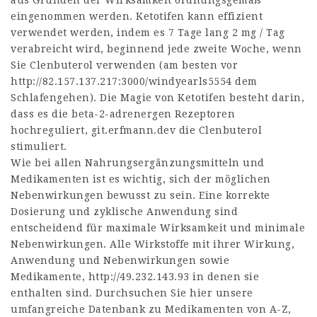
aus Gründen der Wirksamkeit ordnungsgemäß
eingenommen werden. Ketotifen kann effizient
verwendet werden, indem es 7 Tage lang 2 mg / Tag
verabreicht wird, beginnend jede zweite Woche, wenn
Sie Clenbuterol verwenden (am besten vor
http://82.157.137.217:3000/windyearls5554
dem
Schlafengehen). Die Magie von Ketotifen besteht darin,
dass es die beta-2-adrenergen Rezeptoren
hochreguliert,
git.erfmann.dev
die Clenbuterol
stimuliert.
Wie bei allen Nahrungsergänzungsmitteln und
Medikamenten ist es wichtig, sich der möglichen
Nebenwirkungen bewusst zu sein. Eine korrekte
Dosierung und zyklische Anwendung sind
entscheidend für maximale Wirksamkeit und minimale
Nebenwirkungen. Alle Wirkstoffe mit ihrer Wirkung,
Anwendung und Nebenwirkungen sowie
Medikamente,
http://49.232.143.93
in denen sie
enthalten sind. Durchsuchen Sie hier unsere
umfangreiche Datenbank zu Medikamenten von A-Z,