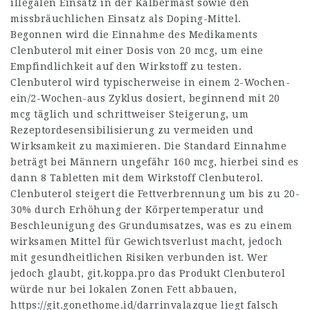
illegalen Einsatz in der Kälbermast sowie den
missbräuchlichen Einsatz als Doping-Mittel.
Begonnen wird die Einnahme des Medikaments
Clenbuterol mit einer Dosis von 20 mcg, um eine
Empfindlichkeit auf den Wirkstoff zu testen.
Clenbuterol wird typischerweise in einem 2-Wochen-
ein/2-Wochen-aus Zyklus dosiert, beginnend mit 20
mcg täglich und schrittweiser Steigerung, um
Rezeptordesensibilisierung zu vermeiden und
Wirksamkeit zu maximieren. Die Standard Einnahme
beträgt bei Männern ungefähr 160 mcg, hierbei sind es
dann 8 Tabletten mit dem Wirkstoff Clenbuterol.
Clenbuterol steigert die Fettverbrennung um bis zu 20-
30% durch Erhöhung der Körpertemperatur und
Beschleunigung des Grundumsatzes, was es zu einem
wirksamen Mittel für Gewichtsverlust macht, jedoch
mit gesundheitlichen Risiken verbunden ist. Wer
jedoch glaubt,
git.koppa.pro
das Produkt Clenbuterol
würde nur bei lokalen Zonen Fett abbauen,
https://git.gonethome.id/darrinvalazque
liegt falsch