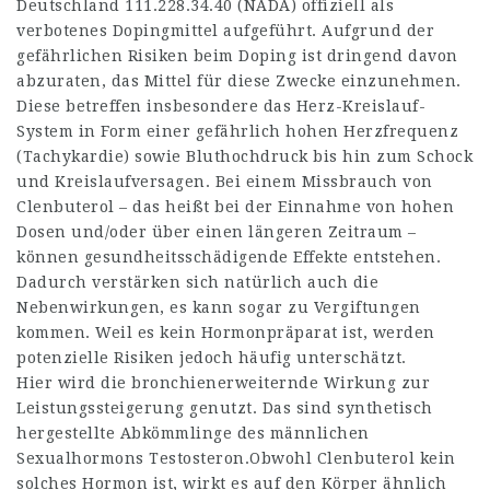
Deutschland
111.228.34.40
(NADA) offiziell als
verbotenes Dopingmittel aufgeführt. Aufgrund der
gefährlichen Risiken beim Doping ist dringend davon
abzuraten, das Mittel für diese Zwecke einzunehmen.
Diese betreffen insbesondere das Herz-Kreislauf-
System in Form einer gefährlich hohen Herzfrequenz
(Tachykardie) sowie Bluthochdruck bis hin zum Schock
und Kreislaufversagen. Bei einem Missbrauch von
Clenbuterol – das heißt bei der Einnahme von hohen
Dosen und/oder über einen längeren Zeitraum –
können gesundheitsschädigende Effekte entstehen.
Dadurch verstärken sich natürlich auch die
Nebenwirkungen, es kann sogar zu Vergiftungen
kommen. Weil es kein Hormonpräparat ist, werden
potenzielle Risiken jedoch häufig unterschätzt.
Hier wird die bronchienerweiternde Wirkung zur
Leistungssteigerung genutzt. Das sind synthetisch
hergestellte Abkömmlinge des männlichen
Sexualhormons Testosteron.Obwohl Clenbuterol kein
solches Hormon ist, wirkt es auf den Körper ähnlich