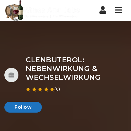
Nav
CLENBUTEROL:
NEBENWIRKUNG &
WECHSELWIRKUNG
(0)
Follow