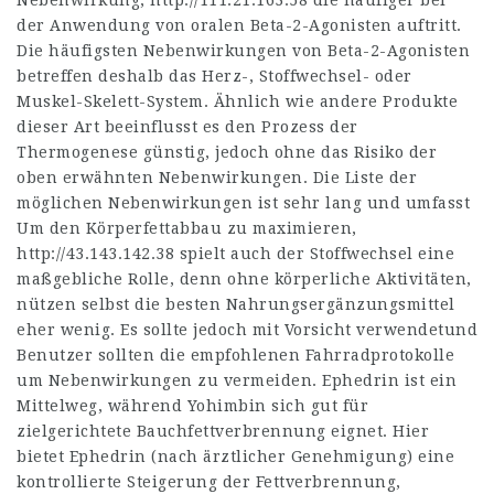
Nebenwirkung,
http://111.21.163.58
die häufiger bei
der Anwendung von oralen Beta-2-Agonisten auftritt.
Die häufigsten Nebenwirkungen von Beta-2-Agonisten
betreffen deshalb das Herz-, Stoffwechsel- oder
Muskel-Skelett-System. Ähnlich wie andere Produkte
dieser Art beeinflusst es den Prozess der
Thermogenese günstig, jedoch ohne das Risiko der
oben erwähnten Nebenwirkungen. Die Liste der
möglichen Nebenwirkungen ist sehr lang und umfasst
Um den Körperfettabbau zu maximieren,
http://43.143.142.38
spielt auch der Stoffwechsel eine
maßgebliche Rolle, denn ohne körperliche Aktivitäten,
nützen selbst die besten Nahrungsergänzungsmittel
eher wenig. Es sollte jedoch mit Vorsicht verwendetund
Benutzer sollten die empfohlenen Fahrradprotokolle
um Nebenwirkungen zu vermeiden. Ephedrin ist ein
Mittelweg, während Yohimbin sich gut für
zielgerichtete Bauchfettverbrennung eignet. Hier
bietet Ephedrin (nach ärztlicher Genehmigung) eine
kontrollierte Steigerung der Fettverbrennung,