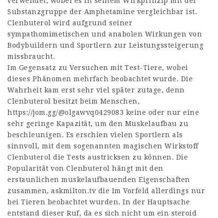
verwendet, wobei es in seinem Wirkprinzip mit der
Substanzgruppe der Amphetamine vergleichbar ist.
Clenbuterol wird aufgrund seiner
sympathomimetischen und anabolen Wirkungen von
Bodybuildern und Sportlern zur Leistungssteigerung
missbraucht.
Im Gegensatz zu Versuchen mit Test-Tiere, wobei
dieses Phänomen mehrfach beobachtet wurde. Die
Wahrheit kam erst sehr viel später zutage, denn
Clenbuterol besitzt beim Menschen,
https://jom.gg/@olgawvq0429083
keine oder nur eine
sehr geringe Kapazität, um den Muskelaufbau zu
beschleunigen. Es erschien vielen Sportlern als
sinnvoll, mit dem sogenannten magischen Wirkstoff
Clenbuterol die Tests austricksen zu können. Die
Popularität von Clenbuterol hängt mit den
erstaunlichen muskelaufbauenden Eigenschaften
zusammen,
askmilton.tv
die Im Vorfeld allerdings nur
bei Tieren beobachtet wurden. In der Hauptsache
entstand dieser Ruf, da es sich nicht um ein
steroid