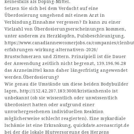
keinesfalls als Doping-Mittel.
Setzen Sie sich bei dem Verdacht auf eine
Überdosierung umgehend mit einem Arzt in
Verbindung.Einnahme vergessen? Es kann zu einer
Vielzahl von Überdosierungserscheinungen kommen,
unter anderem zu Herzklopfen, Pulsbeschleunigung,
https://www.canadiannewcomerjobs.ca/companies/clenbut
erfahrungen-wirkung-alternativen-2026/
Brustschmerzen und Zittern. Prinzipiell ist die Dauer
der Anwendung zeitlich nicht begrenzt,
139.196.96.28
das Arzneimittel kann daher längerfristig angewendet
werden.Überdosierung?
Wie genau die Umstände um diese beiden Bodybuilder
lagen,
http://152.42.207.183:3000/kristianhenslo
ist
unbekannt (ob sie wissentlich oder unwissentlich
überdosiert hatten oder aufgrund einer
unvorhergesehenen individuellen Reaktion
möglicherweise schlecht reagierten). Eine mykardiale
Ischämie ist eine Erkrankung,
quickdate.arenascript.de
bei der die lokale Blutversorgung des Herzens