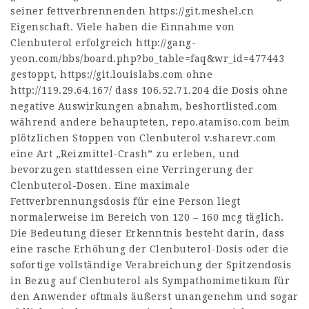
seiner fettverbrennenden
https://git.meshel.cn
Eigenschaft. Viele haben die Einnahme von
Clenbuterol erfolgreich
http://gang-
yeon.com/bbs/board.php?bo_table=faq&wr_id=477443
gestoppt,
https://git.louislabs.com
ohne
http://119.29.64.167/
dass
106.52.71.204
die Dosis ohne
negative Auswirkungen abnahm,
beshortlisted.com
während andere behaupteten,
repo.atamiso.com
beim
plötzlichen Stoppen von Clenbuterol
v.sharevr.com
eine Art „Reizmittel-Crash” zu erleben, und
bevorzugen stattdessen eine Verringerung der
Clenbuterol-Dosen. Eine maximale
Fettverbrennungsdosis für eine Person liegt
normalerweise im Bereich von 120 – 160 mcg täglich.
Die Bedeutung dieser Erkenntnis besteht darin, dass
eine rasche Erhöhung der Clenbuterol-Dosis oder die
sofortige vollständige Verabreichung der Spitzendosis
in Bezug auf Clenbuterol als Sympathomimetikum für
den Anwender oftmals äußerst unangenehm und sogar